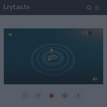
Paremkite Ukrainą