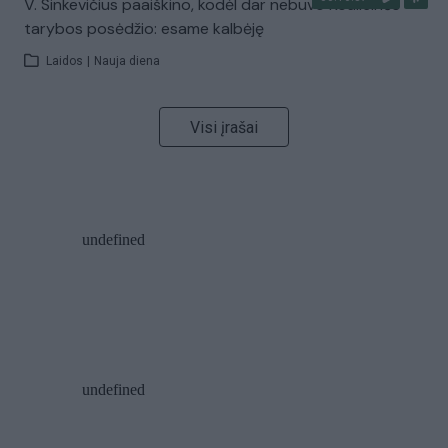
V. Sinkevičius paaiškino, kodėl dar nebuvo Koalicinės
tarybos posėdžio: esame kalbėję
Laidos
|
Nauja diena
Visi įrašai