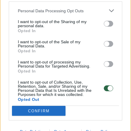
32 laipsnių šilumos
Personal Data Processing Opt Outs
Žinios
|
Orai
I want to opt-out of the Sharing of my
personal data.
00:00:59
Nufilmavo, kaip patvino Vilniaus Vakarinis aplinkkelis:
Opted In
vaizdas pribloškia
I want to opt-out of the Sale of my
Personal Data.
Žinios
|
Lietuvos diena
Opted In
I want to opt-out of processing my
Personal Data for Targeted Advertising.
00:00:55
Avarija Vilniuje: į stotelę įsirėžęs automobilis sužalojo
Opted In
dvi moteris
I want to opt-out of Collection, Use,
Žinios
|
Lietuvos diena
Retention, Sale, and/or Sharing of my
Personal Data that Is Unrelated with the
Purposes for which it was collected.
Opted Out
Visi įrašai
CONFIRM