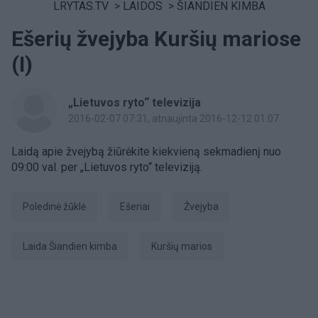
LRYTAS.TV
>
LAIDOS
>
ŠIANDIEN KIMBA
Ešerių žvejyba Kuršių mariose
(I)
„Lietuvos ryto“ televizija
2016-02-07 07:31
, atnaujinta 2016-12-12 01:07
Laidą apie žvejybą žiūrėkite kiekvieną sekmadienį nuo
09:00 val. per „Lietuvos ryto“ televiziją.
poledinė žūklė
ešeriai
Žvejyba
laida Šiandien kimba
Kuršių marios