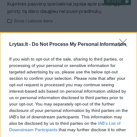
00:04:00
Kuprines pasvėrę specialistai įspėja apie pavojingą
įprotį: tą daro daugiau nei pusė pradinukų
Žinios
|
Lietuvos diena
Visi įrašai
Lrytas.lt -
Do Not Process My Personal Information
If you wish to opt-out of the sale, sharing to third parties, or
processing of your personal or sensitive information for
Žiūrimiausi įrašai
targeted advertising by us, please use the below opt-out
section to confirm your selection. Please note that after your
opt-out request is processed you may continue seeing
00:00:30
interest-based ads based on personal information utilized by
Vaizdai iš tragiškos avarijos Vilniaus r.: dviejų moterų ir
us or personal information disclosed to third parties prior to
vaiko gyvybių išgelbėti nepavyko
your opt-out. You may separately opt-out of the further
Žinios
|
Lietuvos diena
disclosure of your personal information by third parties on the
IAB’s list of downstream participants. This information may
also be disclosed by us to third parties on the
IAB’s List of
00:00:57
Downstream Participants
that may further disclose it to other
Savaitės vidurys nusimato karštas: temperatūra kils iki
third parties.