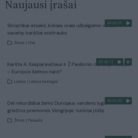
Naujausi įrašai
00:00:57
Sinoptikai atsakė, kokiais orais užbaigsime darbo
savaitę: karščiai atsitrauks
Žinios
|
Orai
00:42:12
Karšta A. Kasparavičiaus ir Ž Pavilionio diskusija: Rusija
– Europos šeimos narė?
Laidos
|
Lietuva tiesiogiai
00:02:33
Dėl rekordiškai žemo Dunojaus vandens lygio –
griežtos priemonės Vengrijoje: turistai įtūžę
Žinios
|
Pasaulis