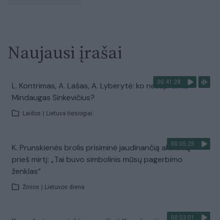
Naujausi įrašai
00:41:28
L. Kontrimas, A. Lašas, A. Lyberytė: ko nesupranta
Mindaugas Sinkevičius?
Laidos
|
Lietuva tiesiogiai
00:05:25
K. Prunskienės brolis prisiminė jaudinančią akimirką
prieš mirtį: „Tai buvo simbolinis mūsų pagerbimo
ženklas“
Žinios
|
Lietuvos diena
00:03:01