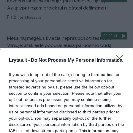
Kazachstanas siekia sugrąžinti Kaspijos tigrą į Centrinę
Aziją: ypatingam projektui ruoštasi dešimtmetį
Žinios
|
Pasaulis
00:03:41
Mėsainių mėgėjus kviečia nepražiopsoti festivalio
Vilniuje: atskleidė populiariausią paruošimo būdą
Žinios
|
Lietuvos diena
Lrytas.lt -
Do Not Process My Personal Information
Visi įrašai
If you wish to opt-out of the sale, sharing to third parties, or
processing of your personal or sensitive information for
targeted advertising by us, please use the below opt-out
section to confirm your selection. Please note that after your
Žiūrimiausi įrašai
opt-out request is processed you may continue seeing
interest-based ads based on personal information utilized by
us or personal information disclosed to third parties prior to
your opt-out. You may separately opt-out of the further
00:00:49
Pateikė daugiau detalių apie iš tėvų paimtus šešis
disclosure of your personal information by third parties on the
vaikus: jiems kilusi grėsmė
IAB’s list of downstream participants. This information may