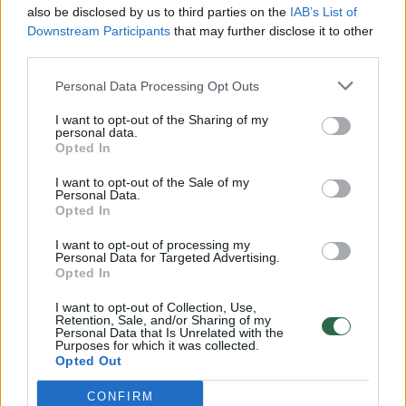
also be disclosed by us to third parties on the
IAB’s List of
Žinios
|
Lietuvos diena
Downstream Participants
that may further disclose it to other
third parties.
00:00:30
Vaizdai iš tragiškos avarijos Vilniaus r.: dviejų moterų ir
Personal Data Processing Opt Outs
vaiko gyvybių išgelbėti nepavyko
I want to opt-out of the Sharing of my
personal data.
Žinios
|
Lietuvos diena
Opted In
I want to opt-out of the Sale of my
Personal Data.
00:00:59
Nufilmavo, kaip patvino Vilniaus Vakarinis aplinkkelis:
Opted In
vaizdas pribloškia
I want to opt-out of processing my
Žinios
|
Lietuvos diena
Personal Data for Targeted Advertising.
Opted In
I want to opt-out of Collection, Use,
00:02:01
„Pagarba pirmajai premjerei“: pasidalijo jautriais
Retention, Sale, and/or Sharing of my
Personal Data that Is Unrelated with the
prisiminimais apie Kazimierą Prunskienę
Purposes for which it was collected.
Opted Out
Žinios
|
Lietuvos diena
CONFIRM