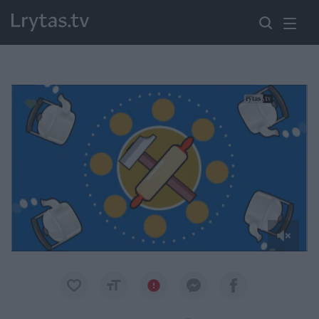
Paremkite Ukrainą