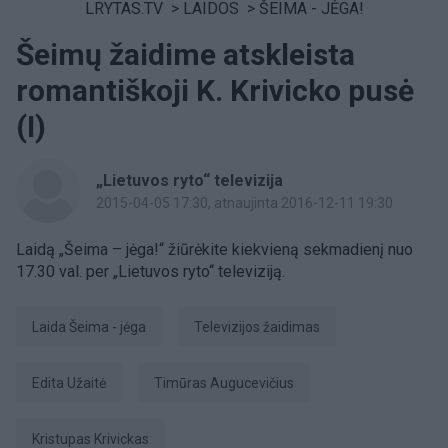
LRYTAS.TV
>
LAIDOS
>
ŠEIMA - JĖGA!
Šeimų žaidime atskleista
romantiškoji K. Krivicko pusė
(I)
„Lietuvos ryto“ televizija
2015-04-05 17:30
, atnaujinta 2016-12-11 19:30
Laidą „Šeima – jėga!“ žiūrėkite kiekvieną sekmadienį nuo
17.30 val. per „Lietuvos ryto“ televiziją.
laida Šeima - jėga
televizijos žaidimas
Edita Užaitė
Timūras Augucevičius
Kristupas Krivickas