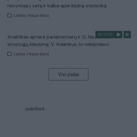
nevynioja į vatą ir kalba apie liūdną statistiką
Laidos
|
Nauja diena
00:10:29
Analitikas aptarė parlamentarų ir G. Nausėdos
atostogų klausimą: V. Adamkus to nebijodavo
Laidos
|
Nauja diena
Visi įrašai