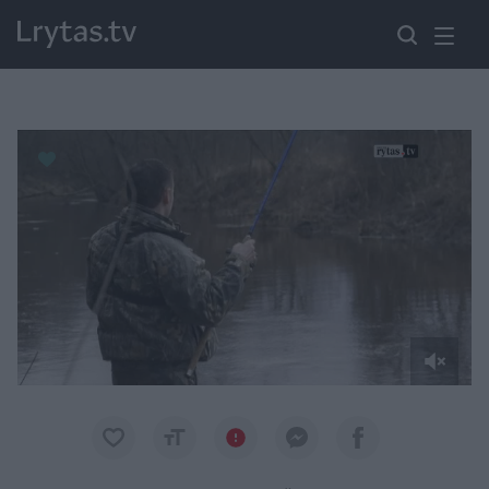
Paremkite Ukrainą