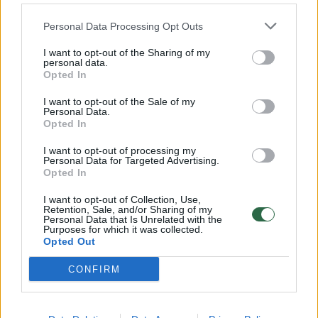
Žinios
|
Orai
Personal Data Processing Opt Outs
I want to opt-out of the Sharing of my
00:15:54
V. Zalužno pasisakymą laiko bandymu įsitvirtinti
personal data.
Ukrainos politikoje: jis yra neteisus
Opted In
Laidos
|
Nauja diena
I want to opt-out of the Sale of my
Personal Data.
Opted In
00:05:25
K. Prunskienės brolis prisiminė jaudinančią akimirką
I want to opt-out of processing my
Personal Data for Targeted Advertising.
prieš mirtį: „Tai buvo simbolinis mūsų pagerbimo
Opted In
ženklas“
I want to opt-out of Collection, Use,
Žinios
|
Lietuvos diena
Retention, Sale, and/or Sharing of my
Personal Data that Is Unrelated with the
Purposes for which it was collected.
Opted Out
Visi įrašai
CONFIRM