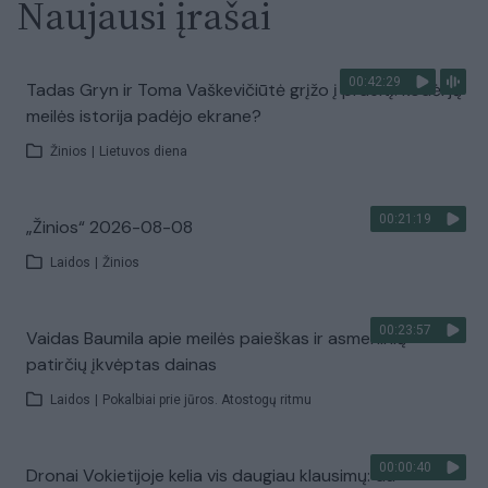
Naujausi įrašai
00:42:29
Tadas Gryn ir Toma Vaškevičiūtė grįžo į praeitį: kodėl jų
meilės istorija padėjo ekrane?
Žinios
|
Lietuvos diena
00:21:19
„Žinios“ 2026-08-08
Laidos
|
Žinios
00:23:57
Vaidas Baumila apie meilės paieškas ir asmeninių
patirčių įkvėptas dainas
Laidos
|
Pokalbiai prie jūros. Atostogų ritmu
00:00:40
Dronai Vokietijoje kelia vis daugiau klausimų: du