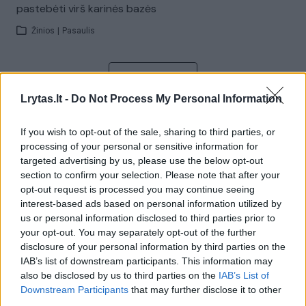
pastebėti virš karinės bazės
Žinios
|
Pasaulis
Visi įrašai
Lrytas.lt -
Do Not Process My Personal Information
If you wish to opt-out of the sale, sharing to third parties, or
Žiūrimiausi įrašai
processing of your personal or sensitive information for
targeted advertising by us, please use the below opt-out
section to confirm your selection. Please note that after your
00:00:30
Vaizdai iš tragiškos avarijos Vilniaus r.: dviejų moterų ir
opt-out request is processed you may continue seeing
interest-based ads based on personal information utilized by
vaiko gyvybių išgelbėti nepavyko
us or personal information disclosed to third parties prior to
Žinios
|
Lietuvos diena
your opt-out. You may separately opt-out of the further
disclosure of your personal information by third parties on the
IAB’s list of downstream participants. This information may
00:00:57
Savaitės vidurys nusimato karštas: temperatūra kils iki
also be disclosed by us to third parties on the
IAB’s List of
Downstream Participants
that may further disclose it to other
32 laipsnių šilumos
third parties.