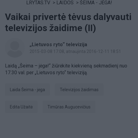
LRYTAS.TV
>
LAIDOS
>
ŠEIMA - JĖGA!
Vaikai privertė tėvus dalyvauti
televizijos žaidime (II)
„Lietuvos ryto“ televizija
2015-03-08 17:08
, atnaujinta 2016-12-11 18:51
Laidą „Šeima – jėga!“ žiūrėkite kiekvieną sekmadienį nuo
17.30 val. per „Lietuvos ryto“ televiziją.
laida Šeima - jėga
televizijos žaidimas
Edita Užaitė
Timūras Augucevičius