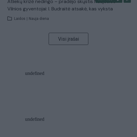
Atliekų krizė nedingo – pradėjo skųstis Naujosios
Vilnios gyventojai: I. Budraitė atsakė, kas vyksta
Laidos
|
Nauja diena
Visi įrašai