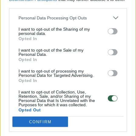
00:00:57
third parties.
Savaitės vidurys nusimato karštas: temperatūra kils iki
32 laipsnių šilumos
Personal Data Processing Opt Outs
Žinios
|
Orai
I want to opt-out of the Sharing of my
personal data.
Opted In
00:00:59
Nufilmavo, kaip patvino Vilniaus Vakarinis aplinkkelis:
I want to opt-out of the Sale of my
vaizdas pribloškia
Personal Data.
Opted In
Žinios
|
Lietuvos diena
I want to opt-out of processing my
Personal Data for Targeted Advertising.
Opted In
00:15:54
V. Zalužno pasisakymą laiko bandymu įsitvirtinti
Ukrainos politikoje: jis yra neteisus
I want to opt-out of Collection, Use,
Retention, Sale, and/or Sharing of my
Personal Data that Is Unrelated with the
Laidos
|
Nauja diena
Purposes for which it was collected.
Opted Out
Visi įrašai
CONFIRM