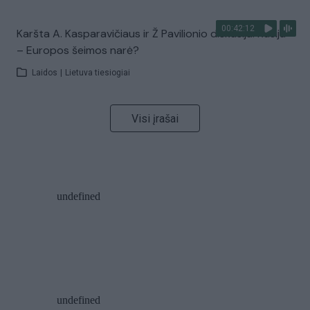
00:42:12
Karšta A. Kasparavičiaus ir Ž Pavilionio diskusija: Rusija
– Europos šeimos narė?
Laidos
|
Lietuva tiesiogiai
Visi įrašai