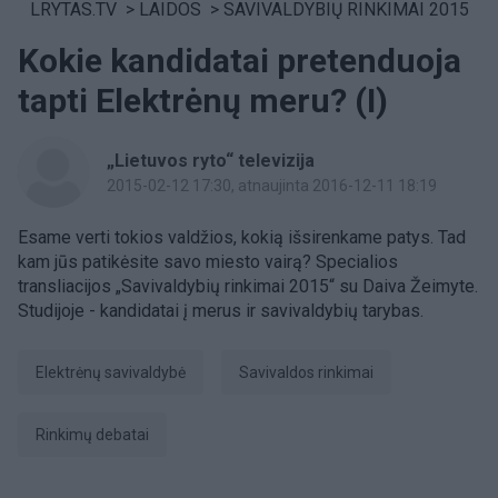
LRYTAS.TV
>
LAIDOS
>
SAVIVALDYBIŲ RINKIMAI 2015
Kokie kandidatai pretenduoja
tapti Elektrėnų meru? (I)
„Lietuvos ryto“ televizija
2015-02-12 17:30
, atnaujinta 2016-12-11 18:19
Esame verti tokios valdžios, kokią išsirenkame patys. Tad
kam jūs patikėsite savo miesto vairą? Specialios
transliacijos „Savivaldybių rinkimai 2015“ su Daiva Žeimyte.
Studijoje - kandidatai į merus ir savivaldybių tarybas.
Elektrėnų savivaldybė
savivaldos rinkimai
Rinkimų debatai