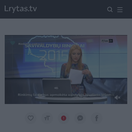
Paremkite Ukrainą