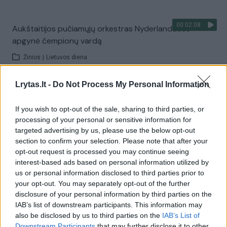
00:02:08
Aukštaitijos pučiamųjų orkestras Nyderlanduose
apgynė čempionų vardą
Žinios
|
Lietuvos diena
Lrytas.lt -
Do Not Process My Personal Information
Visi įrašai
If you wish to opt-out of the sale, sharing to third parties, or
processing of your personal or sensitive information for
targeted advertising by us, please use the below opt-out
Žiūrimiausi įrašai
section to confirm your selection. Please note that after your
opt-out request is processed you may continue seeing
interest-based ads based on personal information utilized by
00:00:30
us or personal information disclosed to third parties prior to
Vaizdai iš tragiškos avarijos Vilniaus r.: dviejų moterų ir
your opt-out. You may separately opt-out of the further
vaiko gyvybių išgelbėti nepavyko
disclosure of your personal information by third parties on the
IAB’s list of downstream participants. This information may
Žinios
|
Lietuvos diena
also be disclosed by us to third parties on the
IAB’s List of
Downstream Participants
that may further disclose it to other