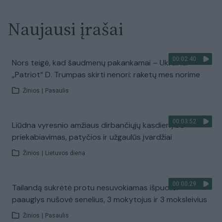
Naujausi įrašai
00:02:40
Nors teigė, kad šaudmenų pakankamai – Ukrainai
„Patriot“ D. Trumpas skirti nenori: raketų mes norime
Žinios
|
Pasaulis
00:03:52
Liūdna vyresnio amžiaus dirbančiųjų kasdienybė –
priekabiavimas, patyčios ir užgaulūs įvardžiai
Žinios
|
Lietuvos diena
00:00:29
Tailandą sukrėtė protu nesuvokiamas išpuolis:
paauglys nušovė senelius, 3 mokytojus ir 3 moksleivius
Žinios
|
Pasaulis