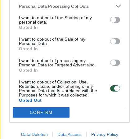
Žinios
|
Orai
Personal Data Processing Opt Outs
I want to opt-out of the Sharing of my
00:00:59
Nufilmavo, kaip patvino Vilniaus Vakarinis aplinkkelis:
personal data.
Opted In
vaizdas pribloškia
I want to opt-out of the Sale of my
Žinios
|
Lietuvos diena
Personal Data.
Opted In
00:00:55
I want to opt-out of processing my
Avarija Vilniuje: į stotelę įsirėžęs automobilis sužalojo
Personal Data for Targeted Advertising.
dvi moteris
Opted In
Žinios
|
Lietuvos diena
I want to opt-out of Collection, Use,
Retention, Sale, and/or Sharing of my
Personal Data that Is Unrelated with the
Purposes for which it was collected.
Visi įrašai
Opted Out
CONFIRM
Klausyk Lrytas.TV
Data Deletion
Data Access
Privacy Policy