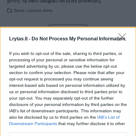
įprotį: tą daro daugiau nei pusė pradinukų
Žinios
|
Lietuvos diena
Visi įrašai
Lrytas.lt -
Do Not Process My Personal Information
If you wish to opt-out of the sale, sharing to third parties, or
Žiūrimiausi įrašai
processing of your personal or sensitive information for
targeted advertising by us, please use the below opt-out
section to confirm your selection. Please note that after your
opt-out request is processed you may continue seeing
00:00:30
Vaizdai iš tragiškos avarijos Vilniaus r.: dviejų moterų ir
interest-based ads based on personal information utilized by
vaiko gyvybių išgelbėti nepavyko
us or personal information disclosed to third parties prior to
your opt-out. You may separately opt-out of the further
Žinios
|
Lietuvos diena
disclosure of your personal information by third parties on the
IAB’s list of downstream participants. This information may
also be disclosed by us to third parties on the
IAB’s List of
00:00:57
Savaitės vidurys nusimato karštas: temperatūra kils iki
Downstream Participants
that may further disclose it to other
32 laipsnių šilumos
third parties.