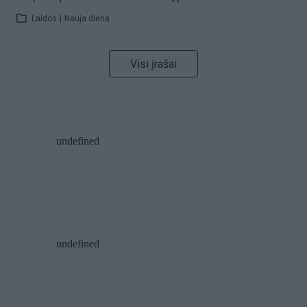
Laidos
|
Nauja diena
Visi įrašai