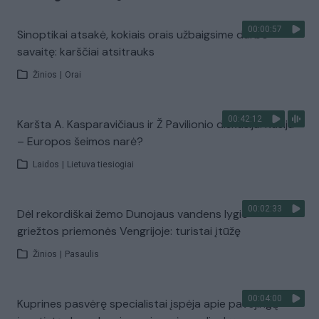
00:00:57
Sinoptikai atsakė, kokiais orais užbaigsime darbo
savaitę: karščiai atsitrauks
Žinios
|
Orai
00:42:12
Karšta A. Kasparavičiaus ir Ž Pavilionio diskusija: Rusija
– Europos šeimos narė?
Laidos
|
Lietuva tiesiogiai
00:02:33
Dėl rekordiškai žemo Dunojaus vandens lygio –
griežtos priemonės Vengrijoje: turistai įtūžę
Žinios
|
Pasaulis
00:04:00
Kuprines pasvėrę specialistai įspėja apie pavojingą