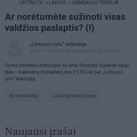
LRYTAS.TV
>
LAIDOS
>
SAMOKSLO TEORIJA
Ar norėtumėte sužinoti visas
valdžios paslaptis? (I)
„Lietuvos ryto“ televizija
2015-11-12 06:01
, atnaujinta 2016-12-29 14:36
Gyvas politines diskusijas su Arnu Klivečka žiūrėkite nauju
laiku - kiekvieną trečiadienį nuo 21:30 val. per „Lietuvos
ryto“ televiziją.
Arnas Klivečka
laida Sąmokslo teorija
Naujausi įrašai