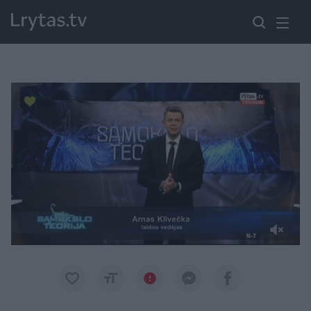
Paremkite Ukrainą