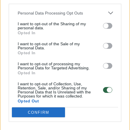
third parties.
32 laipsnių šilumos
Personal Data Processing Opt Outs
Žinios
|
Orai
I want to opt-out of the Sharing of my
personal data.
Opted In
00:00:59
Nufilmavo, kaip patvino Vilniaus Vakarinis aplinkkelis:
vaizdas pribloškia
I want to opt-out of the Sale of my
Personal Data.
Žinios
|
Lietuvos diena
Opted In
I want to opt-out of processing my
Personal Data for Targeted Advertising.
00:00:55
Avarija Vilniuje: į stotelę įsirėžęs automobilis sužalojo
Opted In
dvi moteris
I want to opt-out of Collection, Use,
Retention, Sale, and/or Sharing of my
Žinios
|
Lietuvos diena
Personal Data that Is Unrelated with the
Purposes for which it was collected.
Opted Out
Visi įrašai
CONFIRM