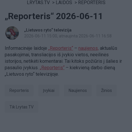
LRYTAS.TV
>
LAIDOS
>
REPORTERIS
„Reporteris“ 2026-06-11
„Lietuvos ryto“ televizija
2026-06-11 15:00
, atnaujinta 2026-06-11 16:58
Informacinėje laidoje
„Reporteris“
–
naujienos,
aktualūs
pasakojimai, transliacijos iš įvykio vietos, neeilinės
istorijos, netikėti komentarai. Tai kitoks požiūris į šalies ir
pasaulio įvykius.
„Reporteris“
– kiekvieną darbo dieną
„Lietuvos ryto“ televizijoje.
Reporteris
Įvykiai
Naujienos
Žinios
tik Lrytas.TV