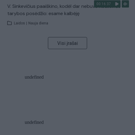
00:16:37
V. Sinkevičius paaiškino, kodėl dar nebuvo Koalicinės
tarybos posėdžio: esame kalbėję
Laidos
|
Nauja diena
Visi įrašai