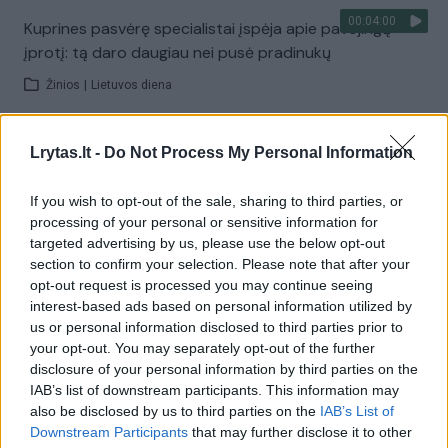
00:04:00
Kuprines pasvėrę specialistai įspėja apie pavojingą
įprotį: tą daro daugiau nei pusė pradinukų
Žinios
|
Lietuvos diena
Visi įrašai
Lrytas.lt -
Do Not Process My Personal Information
If you wish to opt-out of the sale, sharing to third parties, or
processing of your personal or sensitive information for
Žiūrimiausi įrašai
targeted advertising by us, please use the below opt-out
section to confirm your selection. Please note that after your
opt-out request is processed you may continue seeing
interest-based ads based on personal information utilized by
00:00:30
Vaizdai iš tragiškos avarijos Vilniaus r.: dviejų moterų ir
us or personal information disclosed to third parties prior to
vaiko gyvybių išgelbėti nepavyko
your opt-out. You may separately opt-out of the further
disclosure of your personal information by third parties on the
Žinios
|
Lietuvos diena
IAB’s list of downstream participants. This information may
also be disclosed by us to third parties on the
IAB’s List of
Downstream Participants
that may further disclose it to other
00:00:57
Savaitės vidurys nusimato karštas: temperatūra kils iki