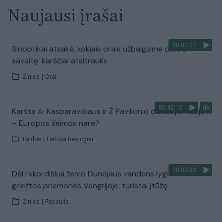
Naujausi įrašai
00:00:57
Sinoptikai atsakė, kokiais orais užbaigsime darbo
savaitę: karščiai atsitrauks
Žinios
|
Orai
00:42:12
Karšta A. Kasparavičiaus ir Ž Pavilionio diskusija: Rusija
– Europos šeimos narė?
Laidos
|
Lietuva tiesiogiai
00:02:33
Dėl rekordiškai žemo Dunojaus vandens lygio –
griežtos priemonės Vengrijoje: turistai įtūžę
Žinios
|
Pasaulis