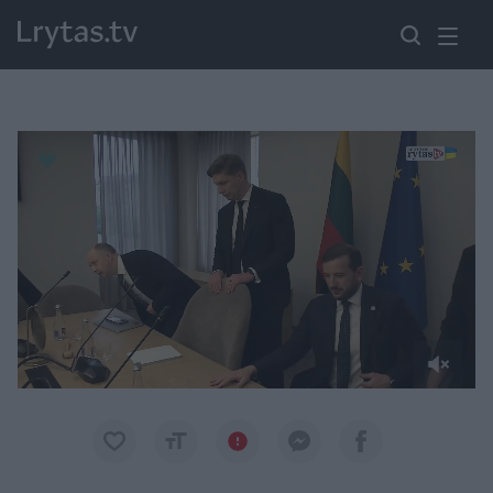
Paremkite Ukrainą