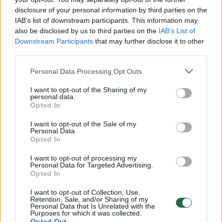
Žiūrimiausi įrašai
disclosure of your personal information by third parties on the
IAB’s list of downstream participants. This information may
also be disclosed by us to third parties on the
IAB’s List of
00:00:30
Vaizdai iš tragiškos avarijos Vilniaus r.: dviejų moterų ir
Downstream Participants
that may further disclose it to other
vaiko gyvybių išgelbėti nepavyko
third parties.
Žinios
|
Lietuvos diena
Personal Data Processing Opt Outs
I want to opt-out of the Sharing of my
00:00:57
Savaitės vidurys nusimato karštas: temperatūra kils iki
personal data.
Opted In
32 laipsnių šilumos
I want to opt-out of the Sale of my
Žinios
|
Orai
Personal Data.
Opted In
00:00:59
Nufilmavo, kaip patvino Vilniaus Vakarinis aplinkkelis:
I want to opt-out of processing my
Personal Data for Targeted Advertising.
vaizdas pribloškia
Opted In
Žinios
|
Lietuvos diena
I want to opt-out of Collection, Use,
Retention, Sale, and/or Sharing of my
Personal Data that Is Unrelated with the
Purposes for which it was collected.
00:15:54
V. Zalužno pasisakymą laiko bandymu įsitvirtinti
Opted Out