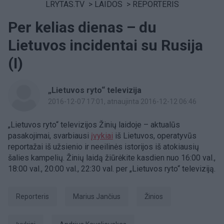
LRYTAS.TV
>
LAIDOS
>
REPORTERIS
Per kelias dienas – du
Lietuvos incidentai su Rusija
(I)
„Lietuvos ryto“ televizija
2016-12-07 17:01
, atnaujinta 2016-12-12 06:46
„Lietuvos ryto“ televizijos Žinių laidoje – aktualūs
pasakojimai, svarbiausi
įvykiai
iš Lietuvos, operatyvūs
reportažai iš užsienio ir neeilinės istorijos iš atokiausių
šalies kampelių. Žinių laidą žiūrėkite kasdien nuo 16:00 val.,
18:00 val., 20:00 val., 22:30 val. per „Lietuvos ryto“ televiziją.
Reporteris
Marius Jančius
Žinios