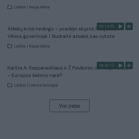
Laidos
|
Nauja diena
00:14:33
Atliekų krizė nedingo – pradėjo skųstis Naujosios
Vilnios gyventojai: I. Budraitė atsakė, kas vyksta
Laidos
|
Nauja diena
00:42:12
Karšta A. Kasparavičiaus ir Ž Pavilionio diskusija: Rusija
– Europos šeimos narė?
Laidos
|
Lietuva tiesiogiai
Visi įrašai