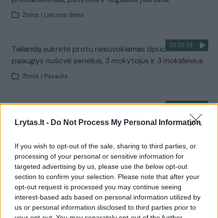
Žinios
|
Lietuvos diena
00:00:29
Tailandą sukrėtė protu nesuvokiamas išpuolis:
paauglys nušovė senelius, 3 mokytojus ir 3 moksleivius
Žinios
|
Pasaulis
00:02:08
Aukštaitijos pučiamųjų orkestras Nyderlanduose
apgynė čempionų vardą
Lrytas.lt -
Do Not Process My Personal Information
Žinios
|
Lietuvos diena
If you wish to opt-out of the sale, sharing to third parties, or
processing of your personal or sensitive information for
targeted advertising by us, please use the below opt-out
Visi įrašai
section to confirm your selection. Please note that after your
opt-out request is processed you may continue seeing
interest-based ads based on personal information utilized by
us or personal information disclosed to third parties prior to
your opt-out. You may separately opt-out of the further