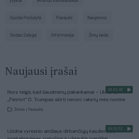
Įvykiai
Andrius Kavaliauskas
Guoda Pečiulytė
pasaulis
Naujienos
Gedas Salyga
informacija
žinių laida
Naujausi įrašai
00:02:40
Nors teigė, kad šaudmenų pakankamai – Ukrainai
„Patriot“ D. Trumpas skirti nenori: raketų mes norime
Žinios
|
Pasaulis
00:03:52
Liūdna vyresnio amžiaus dirbančiųjų kasdienybė –
priekabiavimas, patyčios ir užgaulūs įvardžiai