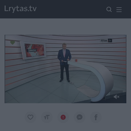
Paremkite Ukrainą