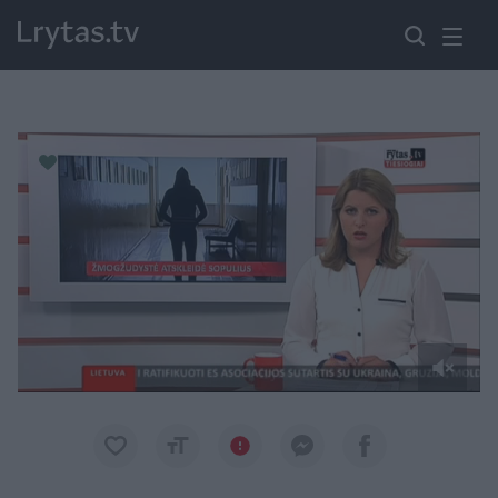
Paremkite Ukrainą