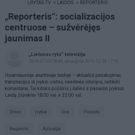
LRYTAS.TV
>
LAIDOS
>
REPORTERIS
„Reporteris“: socializacijos
centruose – sužvėrėjęs
jaunimas II
„Lietuvos ryto“ televizija
2014-07-03 18:04
, atnaujinta 2016-12-30 17:15
Išsamiausioje analitinėje laidoje – aktualūs pasakojimai,
transliacijos iš įvykio vietos, neeilinės istorijos, netikėti
komentarai. Tai kitoks požiūris į šalies ir pasaulio įvykius.
Laidą žiūrėkite 18:00 val. ir 22:00 val.
Žinios
Įvykiai
Orai
pasaulis
Naujienos
Apžvalga