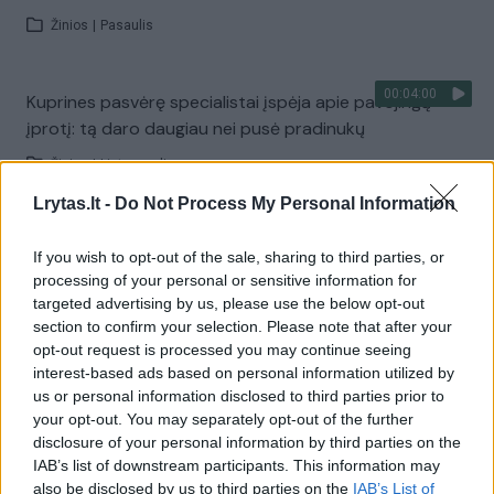
Žinios
|
Pasaulis
00:04:00
Kuprines pasvėrę specialistai įspėja apie pavojingą
įprotį: tą daro daugiau nei pusė pradinukų
Žinios
|
Lietuvos diena
Lrytas.lt -
Do Not Process My Personal Information
Visi įrašai
If you wish to opt-out of the sale, sharing to third parties, or
processing of your personal or sensitive information for
targeted advertising by us, please use the below opt-out
section to confirm your selection. Please note that after your
Žiūrimiausi įrašai
opt-out request is processed you may continue seeing
interest-based ads based on personal information utilized by
us or personal information disclosed to third parties prior to
00:00:30
Vaizdai iš tragiškos avarijos Vilniaus r.: dviejų moterų ir
your opt-out. You may separately opt-out of the further
disclosure of your personal information by third parties on the
vaiko gyvybių išgelbėti nepavyko
IAB’s list of downstream participants. This information may
Žinios
|
Lietuvos diena
also be disclosed by us to third parties on the
IAB’s List of