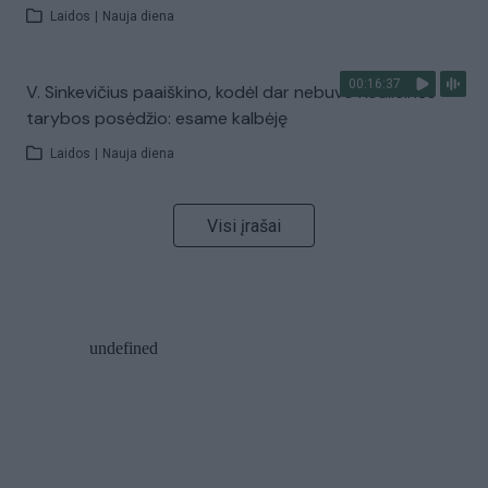
Laidos
|
Nauja diena
00:16:37
V. Sinkevičius paaiškino, kodėl dar nebuvo Koalicinės
tarybos posėdžio: esame kalbėję
Laidos
|
Nauja diena
Visi įrašai