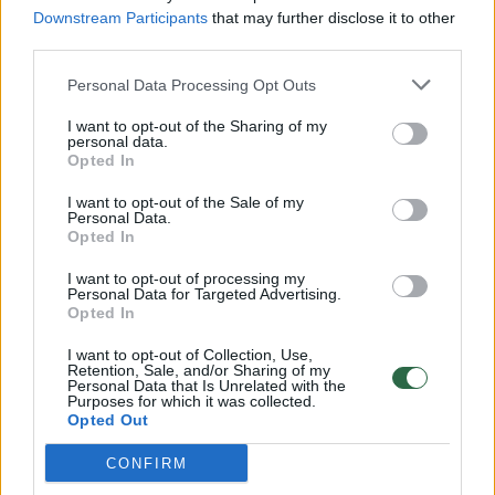
Downstream Participants
that may further disclose it to other
third parties.
00:00:57
Savaitės vidurys nusimato karštas: temperatūra kils iki
Personal Data Processing Opt Outs
32 laipsnių šilumos
I want to opt-out of the Sharing of my
Žinios
|
Orai
personal data.
Opted In
00:00:59
I want to opt-out of the Sale of my
Nufilmavo, kaip patvino Vilniaus Vakarinis aplinkkelis:
Personal Data.
vaizdas pribloškia
Opted In
Žinios
|
Lietuvos diena
I want to opt-out of processing my
Personal Data for Targeted Advertising.
Opted In
00:02:01
„Pagarba pirmajai premjerei“: pasidalijo jautriais
I want to opt-out of Collection, Use,
prisiminimais apie Kazimierą Prunskienę
Retention, Sale, and/or Sharing of my
Personal Data that Is Unrelated with the
Purposes for which it was collected.
Žinios
|
Lietuvos diena
Opted Out
CONFIRM
Visi įrašai