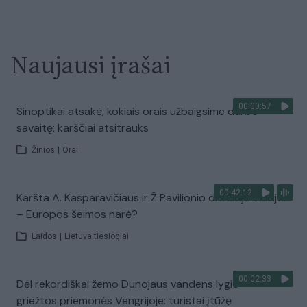
Naujausi įrašai
00:00:57
Sinoptikai atsakė, kokiais orais užbaigsime darbo
savaitę: karščiai atsitrauks
Žinios
|
Orai
00:42:12
Karšta A. Kasparavičiaus ir Ž Pavilionio diskusija: Rusija
– Europos šeimos narė?
Laidos
|
Lietuva tiesiogiai
00:02:33
Dėl rekordiškai žemo Dunojaus vandens lygio –
griežtos priemonės Vengrijoje: turistai įtūžę