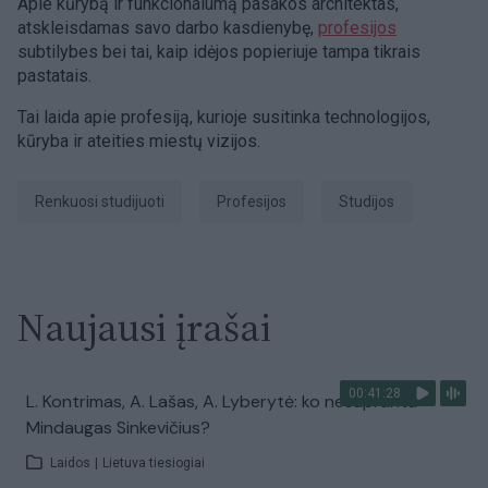
Apie kūrybą ir funkcionalumą pasakos architektas,
atskleisdamas savo darbo kasdienybę,
profesijos
subtilybes bei tai, kaip idėjos popieriuje tampa tikrais
pastatais.
Tai laida apie profesiją, kurioje susitinka technologijos,
kūryba ir ateities miestų vizijos.
Renkuosi studijuoti
Profesijos
Studijos
Naujausi įrašai
00:41:28
L. Kontrimas, A. Lašas, A. Lyberytė: ko nesupranta
Mindaugas Sinkevičius?
Laidos
|
Lietuva tiesiogiai