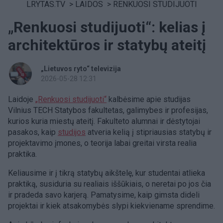
LRYTAS.TV
>
LAIDOS
>
RENKUOSI STUDIJUOTI
„Renkuosi studijuoti“: kelias į
architektūros ir statybų ateitį
„Lietuvos ryto“ televizija
2026-05-28 12:31
Laidoje
„Renkuosi studijuoti“
kalbėsime apie studijas
Vilnius TECH Statybos fakultetas, galimybes ir profesijas,
kurios kuria miestų ateitį. Fakulteto alumnai ir dėstytojai
pasakos, kaip
studijos
atveria kelią į stipriausias statybų ir
projektavimo įmones, o teorija labai greitai virsta realia
praktika.
Keliausime ir į tikrą statybų aikštelę, kur studentai atlieka
praktiką, susiduria su realiais iššūkiais, o neretai po jos čia
ir pradeda savo karjerą. Pamatysime, kaip gimsta dideli
projektai ir kiek atsakomybės slypi kiekviename sprendime.