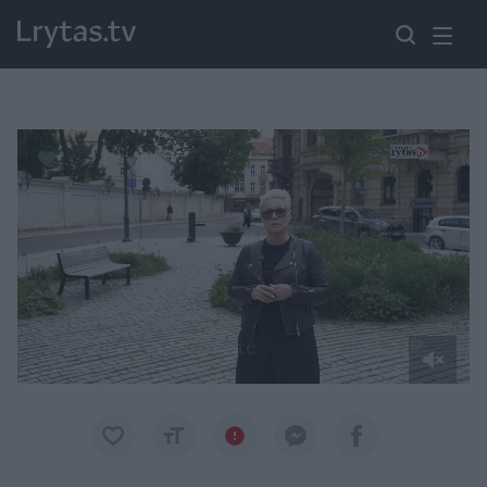
Paremkite Ukrainą