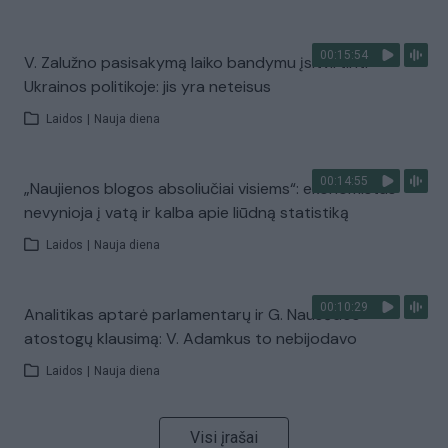
00:15:54
V. Zalužno pasisakymą laiko bandymu įsitvirtinti
Ukrainos politikoje: jis yra neteisus
Laidos
|
Nauja diena
00:14:55
„Naujienos blogos absoliučiai visiems“: ekonomistas
nevynioja į vatą ir kalba apie liūdną statistiką
Laidos
|
Nauja diena
00:10:29
Analitikas aptarė parlamentarų ir G. Nausėdos
atostogų klausimą: V. Adamkus to nebijodavo
Laidos
|
Nauja diena
Visi įrašai