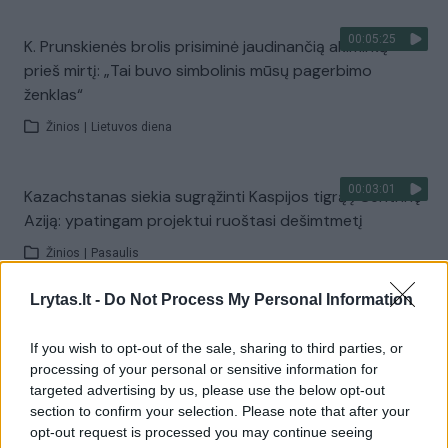
00:05:25
K. Prunskienės brolis prisiminė jaudinančią akimirką
prieš mirtį: „Tai buvo simbolinis mūsų pagerbimo
ženklas“
Žinios
|
Lietuvos diena
00:03:01
Kazachstanas siekia sugrąžinti Kaspijos tigrą į Centrinę
Aziją: ypatingam projektui ruoštasi dešimtmetį
Žinios
|
Pasaulis
Lrytas.lt -
Do Not Process My Personal Information
00:03:41
Mėsainių mėgėjus kviečia nepražiopsoti festivalio
Vilniuje: atskleidė populiariausią paruošimo būdą
If you wish to opt-out of the sale, sharing to third parties, or
processing of your personal or sensitive information for
Žinios
|
Lietuvos diena
targeted advertising by us, please use the below opt-out
section to confirm your selection. Please note that after your
opt-out request is processed you may continue seeing
Visi įrašai