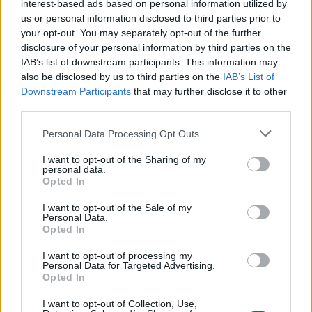
interest-based ads based on personal information utilized by
us or personal information disclosed to third parties prior to
your opt-out. You may separately opt-out of the further
disclosure of your personal information by third parties on the
Žiūrimiausi įrašai
IAB’s list of downstream participants. This information may
also be disclosed by us to third parties on the
IAB’s List of
Downstream Participants
that may further disclose it to other
third parties.
00:00:49
Pateikė daugiau detalių apie iš tėvų paimtus šešis
vaikus: jiems kilusi grėsmė
Personal Data Processing Opt Outs
Žinios
|
Lietuvos diena
I want to opt-out of the Sharing of my
personal data.
Opted In
00:00:30
Vaizdai iš tragiškos avarijos Vilniaus r.: dviejų moterų ir
I want to opt-out of the Sale of my
vaiko gyvybių išgelbėti nepavyko
Personal Data.
Opted In
Žinios
|
Lietuvos diena
I want to opt-out of processing my
Personal Data for Targeted Advertising.
Opted In
00:00:59
Nufilmavo, kaip patvino Vilniaus Vakarinis aplinkkelis:
I want to opt-out of Collection, Use,
vaizdas pribloškia