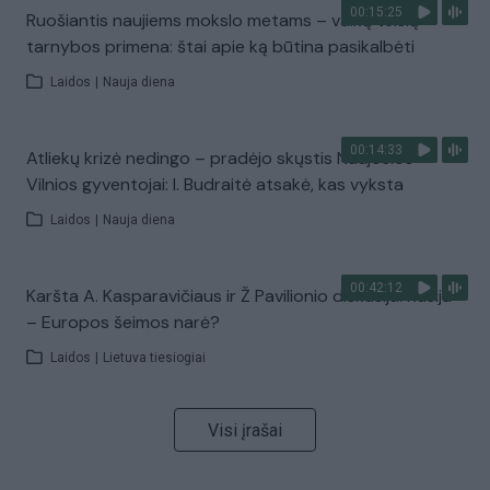
00:15:25
Ruošiantis naujiems mokslo metams – vaikų teisių
tarnybos primena: štai apie ką būtina pasikalbėti
Laidos
|
Nauja diena
00:14:33
Atliekų krizė nedingo – pradėjo skųstis Naujosios
Vilnios gyventojai: I. Budraitė atsakė, kas vyksta
Laidos
|
Nauja diena
00:42:12
Karšta A. Kasparavičiaus ir Ž Pavilionio diskusija: Rusija
– Europos šeimos narė?
Laidos
|
Lietuva tiesiogiai
Visi įrašai