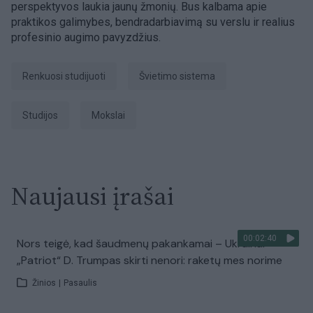
perspektyvos laukia jaunų žmonių. Bus kalbama apie
praktikos galimybes, bendradarbiavimą su verslu ir realius
profesinio augimo pavyzdžius.
Renkuosi studijuoti
švietimo sistema
Studijos
mokslai
Naujausi įrašai
00:02:40
Nors teigė, kad šaudmenų pakankamai – Ukrainai
„Patriot“ D. Trumpas skirti nenori: raketų mes norime
Žinios
|
Pasaulis