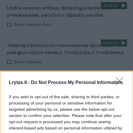
00:03:52
Liūdna vyresnio amžiaus dirbančiųjų kasdienybė –
priekabiavimas, patyčios ir užgaulūs įvardžiai
Žinios
|
Lietuvos diena
00:00:29
Tailandą sukrėtė protu nesuvokiamas išpuolis:
paauglys nušovė senelius, 3 mokytojus ir 3 moksleivius
Žinios
|
Pasaulis
00:02:08
Aukštaitijos pučiamųjų orkestras Nyderlanduose
Lrytas.lt -
Do Not Process My Personal Information
apgynė čempionų vardą
If you wish to opt-out of the sale, sharing to third parties, or
Žinios
|
Lietuvos diena
processing of your personal or sensitive information for
targeted advertising by us, please use the below opt-out
section to confirm your selection. Please note that after your
Visi įrašai
opt-out request is processed you may continue seeing
interest-based ads based on personal information utilized by