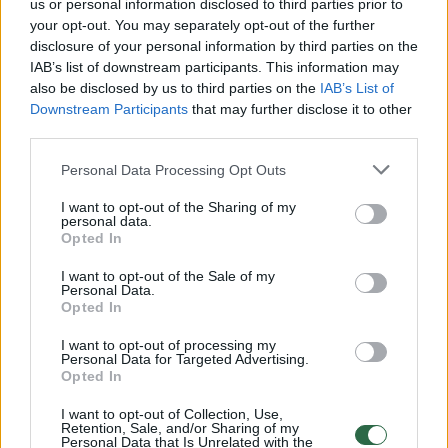
us or personal information disclosed to third parties prior to
your opt-out. You may separately opt-out of the further
Žiūrimiausi įrašai
disclosure of your personal information by third parties on the
IAB’s list of downstream participants. This information may
also be disclosed by us to third parties on the
IAB’s List of
Downstream Participants
that may further disclose it to other
00:00:30
Vaizdai iš tragiškos avarijos Vilniaus r.: dviejų moterų ir
third parties.
vaiko gyvybių išgelbėti nepavyko
Personal Data Processing Opt Outs
Žinios
|
Lietuvos diena
I want to opt-out of the Sharing of my
personal data.
Opted In
00:00:57
Savaitės vidurys nusimato karštas: temperatūra kils iki
32 laipsnių šilumos
I want to opt-out of the Sale of my
Personal Data.
Žinios
|
Orai
Opted In
I want to opt-out of processing my
Personal Data for Targeted Advertising.
00:00:59
Nufilmavo, kaip patvino Vilniaus Vakarinis aplinkkelis:
Opted In
vaizdas pribloškia
I want to opt-out of Collection, Use,
Retention, Sale, and/or Sharing of my
Žinios
|
Lietuvos diena
Personal Data that Is Unrelated with the