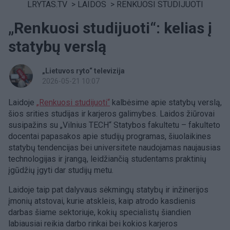
LRYTAS.TV
>
LAIDOS
>
RENKUOSI STUDIJUOTI
„Renkuosi studijuoti“: kelias į
statybų verslą
„Lietuvos ryto“ televizija
2026-05-21 10:07
Laidoje
„Renkuosi studijuoti“
kalbėsime apie statybų verslą,
šios srities studijas ir karjeros galimybes. Laidos žiūrovai
susipažins su „Vilnius TECH“ Statybos fakultetu – fakulteto
docentai papasakos apie studijų programas, šiuolaikines
statybų tendencijas bei universitete naudojamas naujausias
technologijas ir įrangą, leidžiančią studentams praktinių
įgūdžių įgyti dar studijų metu.
Laidoje taip pat dalyvaus sėkmingų statybų ir inžinerijos
įmonių atstovai, kurie atskleis, kaip atrodo kasdienis
darbas šiame sektoriuje, kokių specialistų šiandien
labiausiai reikia darbo rinkai bei kokios karjeros