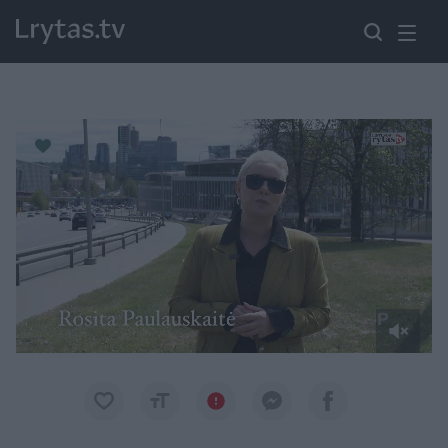
Paremkite Ukrainą