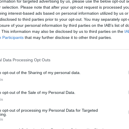
formation for targeted advertising by us, please use the below opt-out s
įsit
stema
Studijos
Mokslas
r selection. Please note that after your opt-out request is processed y
net
eing interest-based ads based on personal information utilized by us or
disclosed to third parties prior to your opt-out. You may separately opt-
losure of your personal information by third parties on the IAB’s list of
. This information may also be disclosed by us to third parties on the
IA
Participants
that may further disclose it to other third parties.
Visi įrašai
2:40
00:03:52
mai –
Liūdna vyresnio amžiaus dirbančiųjų
l Data Processing Opt Outs
nenori:
kasdienybė – priekabiavimas, patyčios ir
užgaulūs įvardžiai
o opt-out of the Sharing of my personal data.
In
Žinios
|
Lietuvos diena
o opt-out of the Sale of my Personal Data.
0:29
00:02:08
In
mas
Aukštaitijos pučiamųjų orkestras
3
Nyderlanduose apgynė čempionų vardą
to opt-out of processing my Personal Data for Targeted
ing.
Žinios
|
Lietuvos diena
In