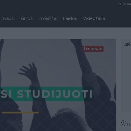
1°C, Viln
rimiausi
Žinios
Projektai
Laidos
Videoteka
Žiū