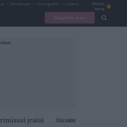
Ekrano
ius
Horoskopai
TV programa
Lrytas.lt
tema
Atsiųskite video
rimiausi įrašai
Visi įrašai