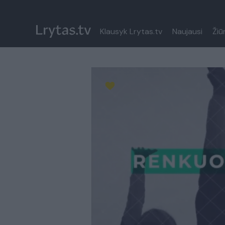
Klausyk Lrytas.tv
Naujausi
Žiū
Paremkite Ukrainą