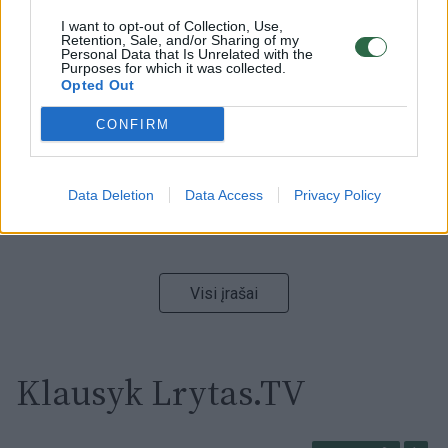
00:15:54
V. Zalužno pasisakymą laiko bandymu įsitvirtinti
I want to opt-out of Collection, Use,
Retention, Sale, and/or Sharing of my
Ukrainos politikoje: jis yra neteisus
Personal Data that Is Unrelated with the
Purposes for which it was collected.
Laidos
|
Nauja diena
Opted Out
CONFIRM
00:05:25
K. Prunskienės brolis prisiminė jaudinančią akimirką
prieš mirtį: „Tai buvo simbolinis mūsų pagerbimo
ženklas“
Data Deletion
Data Access
Privacy Policy
Žinios
|
Lietuvos diena
Visi įrašai
Klausyk Lrytas.TV