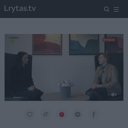
Paremkite Ukrainą