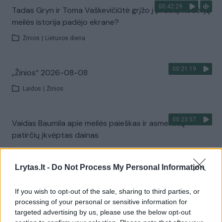
00:42:29
Tadas Gryn ir Toma Vaškevičiūtė grįžo į praeitį: kodėl jų
meilės istorija padėjo ekrane?
Žinios
|
Lietuvos diena
00:21:19
„Žinios“ 2026-08-08
Laidos
|
Žinios
00:23:57
Vaidas Baumila apie meilės paieškas ir asmeninių
patirčių įkvėptas dainas
Laidos
|
Pokalbiai prie jūros. Atostogų ritmu
Lrytas.lt -
Do Not Process My Personal Information
00:00:40
Dronai Vokietijoje kelia vis daugiau klausimų: du
If you wish to opt-out of the sale, sharing to third parties, or
pastebėti virš karinės bazės
processing of your personal or sensitive information for
targeted advertising by us, please use the below opt-out
Žinios
|
Pasaulis