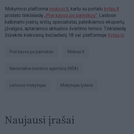
Mokymosi platforma
mokosi.lt
, kartu su portalu
lrytas.lt
pristato tinklalaidę
„Prie kavos po pamokos“.
Laidose
kalbinami įvairių sričių specialistai, pateikiamos ekspertų
įžvalgos, aptariamos aktualios švietimo temos. Tinklalaidę
žiūrėkite kiekvieną trečiadienį 18 val. platformoje
lrytas.tv
.
Prie kavos po pamokos
Mokosi.lt
Nacionalinė švietimo agentūra (NŠA)
Lietuvos mokytojas
Mokytojas lyderis
Naujausi įrašai