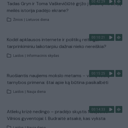
00:42:29
Tadas Gryn ir Toma Vaškevičiūtė grįžo į praeitį: kodėl jų
meilės istorija padėjo ekrane?
Žinios
|
Lietuvos diena
00:10:21
Kodėl apklausos internete ir politikų reitingai
tarprinkiminiu laikotarpiu dažnai nieko nereiškia?
Laidos
|
Informacinis skydas
00:15:25
Ruošiantis naujiems mokslo metams – vaikų teisių
tarnybos primena: štai apie ką būtina pasikalbėti
Laidos
|
Nauja diena
00:14:33
Atliekų krizė nedingo – pradėjo skųstis Naujosios
Vilnios gyventojai: I. Budraitė atsakė, kas vyksta
Laidos
|
Nauja diena