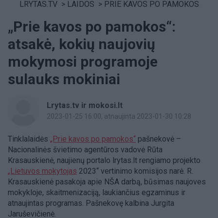
LRYTAS.TV
>
LAIDOS
>
PRIE KAVOS PO PAMOKOS
„Prie kavos po pamokos“:
atsakė, kokių naujovių
mokymosi programoje
sulauks mokiniai
Lrytas.tv ir mokosi.lt
2023-01-25 16:00
, atnaujinta 2023-01-30 10:28
Tinklalaidės
„Prie kavos po pamokos“
pašnekovė –
Nacionalinės švietimo agentūros vadovė Rūta
Krasauskienė, naujienų portalo lrytas.lt rengiamo projekto
„Lietuvos mokytojas
2023“ vertinimo komisijos narė. R.
Krasauskienė pasakoja apie NŠA darbą, būsimas naujoves
mokykloje, skaitmenizaciją, laukiančius egzaminus ir
atnaujintas programas. Pašnekovę kalbina Jurgita
Jaruševičienė.