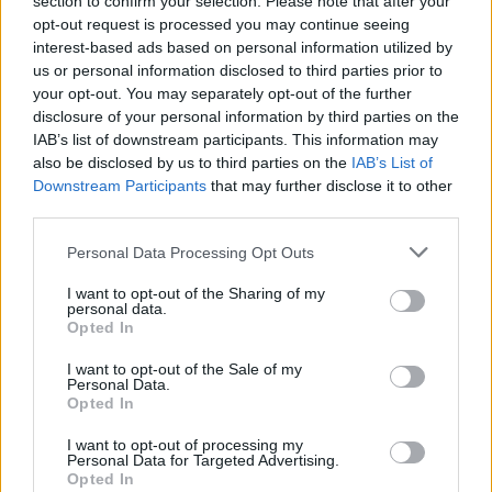
section to confirm your selection. Please note that after your
opt-out request is processed you may continue seeing
interest-based ads based on personal information utilized by
Visi įrašai
us or personal information disclosed to third parties prior to
your opt-out. You may separately opt-out of the further
disclosure of your personal information by third parties on the
IAB’s list of downstream participants. This information may
Žiūrimiausi įrašai
also be disclosed by us to third parties on the
IAB’s List of
Downstream Participants
that may further disclose it to other
third parties.
00:00:30
Vaizdai iš tragiškos avarijos Vilniaus r.: dviejų moterų ir
Personal Data Processing Opt Outs
vaiko gyvybių išgelbėti nepavyko
I want to opt-out of the Sharing of my
Žinios
|
Lietuvos diena
personal data.
Opted In
I want to opt-out of the Sale of my
00:00:57
Savaitės vidurys nusimato karštas: temperatūra kils iki
Personal Data.
32 laipsnių šilumos
Opted In
Žinios
|
Orai
I want to opt-out of processing my
Personal Data for Targeted Advertising.
Opted In