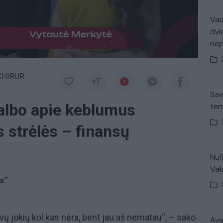
Vaiz
dvi
ne
RURGIJA
Sav
kalbo apie keblumus
tem
os strėlės – finansų
Nuf
Vak
ja“
tyvų jokių kol kas nėra, bent jau aš nematau“, – sako
Avar