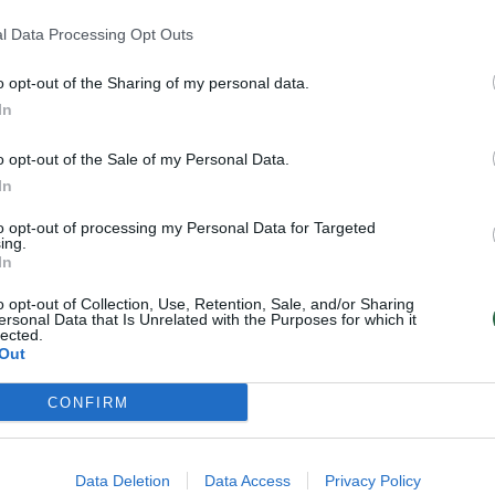
Politikos chirurgija
Linas Kontrimas
l Data Processing Opt Outs
o opt-out of the Sharing of my personal data.
alicija
mokesčių reforma
In
o opt-out of the Sale of my Personal Data.
In
to opt-out of processing my Personal Data for Targeted
ing.
In
Visi įrašai
o opt-out of Collection, Use, Retention, Sale, and/or Sharing
ersonal Data that Is Unrelated with the Purposes for which it
lected.
0:57
00:42:12
aigsime
Karšta A. Kasparavičiaus ir Ž Pavilionio
Out
diskusija: Rusija – Europos šeimos narė?
CONFIRM
Laidos
|
Lietuva tiesiogiai
Data Deletion
Data Access
Privacy Policy
2:33
00:04:00
dens
Kuprines pasvėrę specialistai įspėja apie