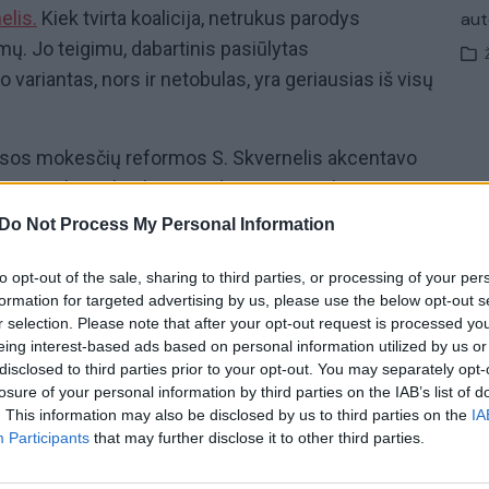
elis.
Kiek tvirta koalicija, netrukus parodys
aut
mų. Jo teigimu, dabartinis pasiūlytas
variantas, nors ir netobulas, yra geriausias iš visų
isos mokesčių reformos S. Skvernelis akcentavo
mene, bet ir koalicijos viduje. „Buvo tokių
as ryšys kažkaip nedaeina iki finansų ministro. Aš
Do Not Process My Personal Information
nė vienam koalicijos pasitarime kalbant apie
o viceministras“, – pasakojo S. Skvernelis.
to opt-out of the sale, sharing to third parties, or processing of your per
formation for targeted advertising by us, please use the below opt-out s
e
„Politikos chirurgija“.
r selection. Please note that after your opt-out request is processed y
eing interest-based ads based on personal information utilized by us or
“
jau ir
Lrytas
portale! Viešųjų ryšių ekspertas
Linas
disclosed to third parties prior to your opt-out. You may separately opt-
erkytė su studijos svečiais pjausto vidaus bei
losure of your personal information by third parties on the IAB’s list of
. This information may also be disclosed by us to third parties on the
IA
jų paaiškinimų ir receptų, kaip išgydyti žaizdas.
Participants
that may further disclose it to other third parties.
ite kiekvieną ketvirtadienį
Lrytas
portale!