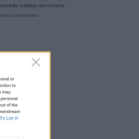
omobilis sužalojo dvi moteris
Žinios
|
Lietuvos diena
sonal or
ection to
ou may
 personal
out of the
 downstream
B’s List of