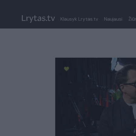
Klausyk Lrytas.tv
Naujausi
Žiū
Paremkite Ukrainą