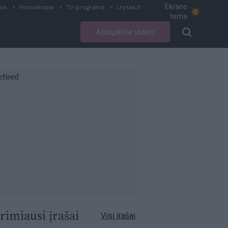
Ekrano
ius
Horoskopai
TV programa
Lrytas.lt
tema
Atsiųskite video
rimiausi įrašai
Visi įrašai