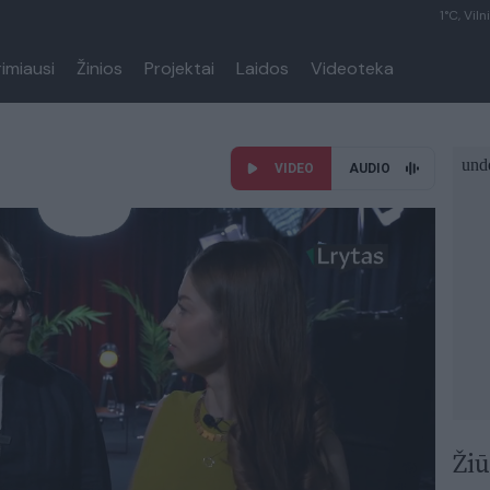
1°C, Viln
rimiausi
Žinios
Projektai
Laidos
Videoteka
VIDEO
AUDIO
Žiū