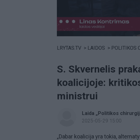
Volume
0%
LRYTAS.TV
>
LAIDOS
>
POLITIKOS CHI
S. Skvernelis pra
koalicijoje: kritik
ministrui
Laida „Politikos chirurgi
2025-05-29 15:00
„Dabar koalicija yra tokia, alterna