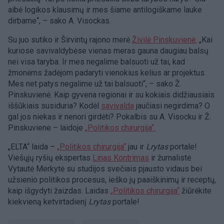
aibė logikos klausimų ir mes šiame antilogiškame lauke
dirbame“, – sako A. Visockas.
Su juo sutiko ir Širvintų rajono merė
Živilė Pinskuvienė.
„Kai
kuriose savivaldybėse vienas meras gauna daugiau balsų
nei visa taryba. Ir mes negalime balsuoti už tai, kad
žmonėms žadėjom padaryti vienokius kelius ar projektus.
Mes net patys negalime už tai balsuoti“, – sako Ž.
Pinskuvienė. Kaip gyvena regionai ir su kokiais didžiausiais
iššūkiais susiduria? Kodėl
savivalda
jaučiasi negirdima? O
gal jos niekas ir nenori girdėti? Pokalbis su A. Visocku ir Ž.
Pinskuviene – laidoje
„Politikos chirurgija“.
„ELTA“ laida –
„Politikos chirurgija“
jau ir
Lrytas
portale!
Viešųjų ryšių ekspertas
Linas Kontrimas
ir žurnalistė
Vytautė Merkytė su studijos svečiais pjausto vidaus bei
užsienio politikos procesus, ieško jų paaiškinimų ir receptų,
kaip išgydyti žaizdas. Laidas
„Politikos chirurgija“
žiūrėkite
kiekvieną ketvirtadienį
Lrytas
portale!