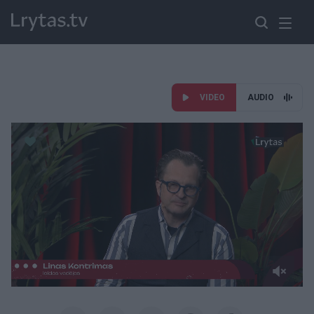
VIDEO
AUDIO
Paremkite Ukrainą