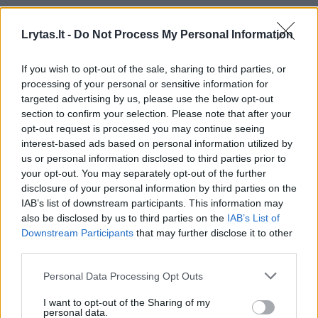
00:03:45
Iranas kelia sąlygą JAV: Hormūzo sąsiauris kol kas liks
Lrytas.lt -
Do Not Process My Personal Information
uždarytas
If you wish to opt-out of the sale, sharing to third parties, or
Žinios
|
Pasaulis
processing of your personal or sensitive information for
targeted advertising by us, please use the below opt-out
section to confirm your selection. Please note that after your
00:01:44
Rupkalviuose su dalgiais stojo į kovą: paskelbti Metų
opt-out request is processed you may continue seeing
šienpjoviai
interest-based ads based on personal information utilized by
us or personal information disclosed to third parties prior to
Žinios
|
Lietuvos diena
your opt-out. You may separately opt-out of the further
disclosure of your personal information by third parties on the
IAB’s list of downstream participants. This information may
00:02:40
Danija stiprina gynybą: kariams teks tarnauti ilgiau
also be disclosed by us to third parties on the
IAB’s List of
Žinios
|
Pasaulis
Downstream Participants
that may further disclose it to other
third parties.
Personal Data Processing Opt Outs
Visi įrašai
I want to opt-out of the Sharing of my
personal data.