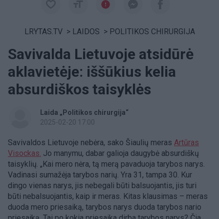
LRYTAS.TV
>
LAIDOS
>
POLITIKOS CHIRURGIJA
Savivalda Lietuvoje atsidūrė
aklavietėje: iššūkius kelia
absurdiškos taisyklės
Laida „Politikos chirurgija“
2025-02-20 17:00
Savivaldos Lietuvoje nebėra, sako Šiaulių meras
Artūras
Visockas.
Jo manymu, dabar galioja daugybė absurdiškų
taisyklių. „Kai mero nėra, tą merą pavaduoja tarybos narys.
Vadinasi sumažėja tarybos narių. Yra 31, tampa 30. Kur
dingo vienas narys, jis nebegali būti balsuojantis, jis turi
būti nebalsuojantis, kaip ir meras. Kitas klausimas – meras
duoda mero priesaiką, tarybos narys duoda tarybos nario
priesaiką. Tai po kokia priesaika dirba tarybos narys? Čia