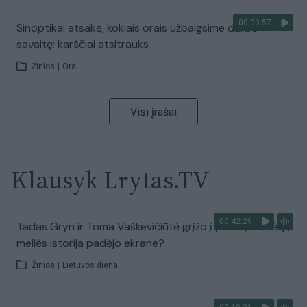
00:00:57
Sinoptikai atsakė, kokiais orais užbaigsime darbo
savaitę: karščiai atsitrauks
Žinios
|
Orai
Visi įrašai
Klausyk Lrytas.TV
00:42:29
Tadas Gryn ir Toma Vaškevičiūtė grįžo į praeitį: kodėl jų
meilės istorija padėjo ekrane?
Žinios
|
Lietuvos diena