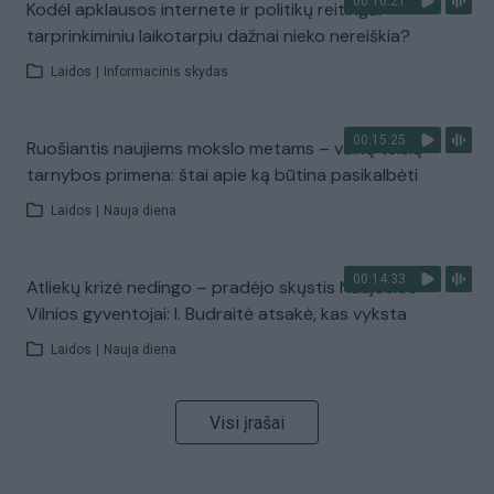
00:10:21
Kodėl apklausos internete ir politikų reitingai
tarprinkiminiu laikotarpiu dažnai nieko nereiškia?
Laidos
|
Informacinis skydas
00:15:25
Ruošiantis naujiems mokslo metams – vaikų teisių
tarnybos primena: štai apie ką būtina pasikalbėti
Laidos
|
Nauja diena
00:14:33
Atliekų krizė nedingo – pradėjo skųstis Naujosios
Vilnios gyventojai: I. Budraitė atsakė, kas vyksta
Laidos
|
Nauja diena
Visi įrašai