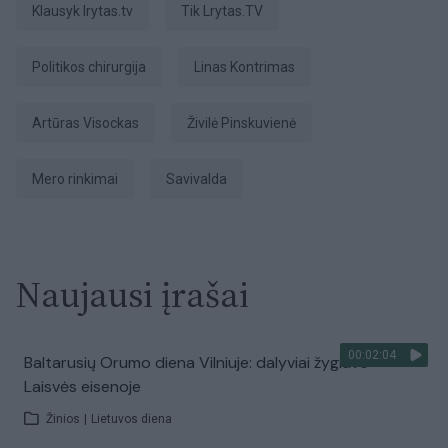
Klausyk lrytas.tv
tik Lrytas.TV
Politikos chirurgija
Linas Kontrimas
Artūras Visockas
Živilė Pinskuvienė
mero rinkimai
savivalda
Naujausi įrašai
00:02:04
Baltarusių Orumo diena Vilniuje: dalyviai žygiavo
Laisvės eisenoje
Žinios
|
Lietuvos diena