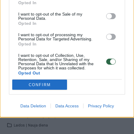
Opted In
Žiūrimiausi įrašai
I want to opt-out of the Sale of my
Personal Data.
Opted In
00:00:30
Vaizdai iš tragiškos avarijos Vilniaus r.: dviejų moterų ir
I want to opt-out of processing my
Personal Data for Targeted Advertising.
vaiko gyvybių išgelbėti nepavyko
Opted In
Žinios
|
Lietuvos diena
I want to opt-out of Collection, Use,
Retention, Sale, and/or Sharing of my
Personal Data that Is Unrelated with the
Purposes for which it was collected.
00:00:57
Savaitės vidurys nusimato karštas: temperatūra kils iki
Opted Out
32 laipsnių šilumos
CONFIRM
Žinios
|
Orai
Data Deletion
Data Access
Privacy Policy
00:15:54
V. Zalužno pasisakymą laiko bandymu įsitvirtinti
Ukrainos politikoje: jis yra neteisus
Laidos
|
Nauja diena