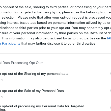
škomis istorijomis.
aut
to opt-out of the sale, sharing to third parties, or processing of your per
formation for targeted advertising by us, please use the below opt-out s
r selection. Please note that after your opt-out request is processed y
Justė Zinkevičiūtė
Atostogos
eing interest-based ads based on personal information utilized by us or
disclosed to third parties prior to your opt-out. You may separately opt-
losure of your personal information by third parties on the IAB’s list of
. This information may also be disclosed by us to third parties on the
IA
Participants
that may further disclose it to other third parties.
Visi įrašai
l Data Processing Opt Outs
o opt-out of the Sharing of my personal data.
1:05
00:00:44
Plinta audros vaizdai iš visos Lietuvos:
In
iai liko
netoli Druskininkų vėjas vertė ištisus
medžius
o opt-out of the Sale of my Personal Data.
In
Žinios
|
Orai
to opt-out of processing my Personal Data for Targeted
ing.