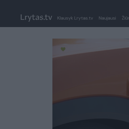
Klausyk Lrytas.tv
Naujausi
Žiū
Paremkite Ukrainą