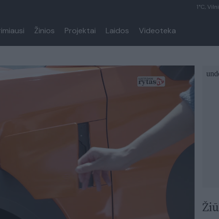
1°C, Viln
rimiausi
Žinios
Projektai
Laidos
Videoteka
Žiū