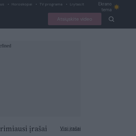
Ekrano
ius
Horoskopai
TV programa
Lrytas.lt
tema
Atsiųskite video
rimiausi įrašai
Visi įrašai