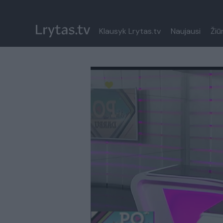
Klausyk Lrytas.tv
Naujausi
Žiū
Paremkite Ukrainą