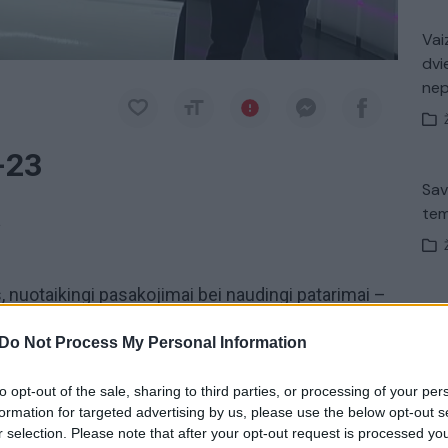
Vaiz
dvi
ne
-23
Sav
tem
a
os, nuotaikingi pasakojimai bei naudingi patarimai –
V. 
Pramoginę laidą
„Po darbų“
žiūrėkite kiekvieną
įsit
Do Not Process My Personal Information
uvos ryto“ televiziją.
net
to opt-out of the sale, sharing to third parties, or processing of your per
Marius Jančius
tik Lrytas.TV
Julija Ciurupa
formation for targeted advertising by us, please use the below opt-out s
r selection. Please note that after your opt-out request is processed y