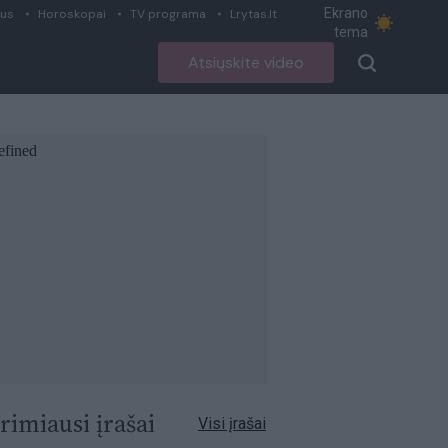
Ekrano
ius
Horoskopai
TV programa
Lrytas.lt
tema
Atsiųskite video
rimiausi įrašai
Visi įrašai