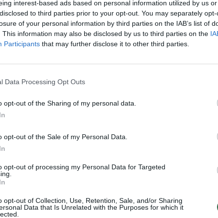
eing interest-based ads based on personal information utilized by us or
Nuf
disclosed to third parties prior to your opt-out. You may separately opt-
Vak
losure of your personal information by third parties on the IAB’s list of
. This information may also be disclosed by us to third parties on the
IA
Visi įrašai
Participants
that may further disclose it to other third parties.
3:38
00:00:37
kalbos
Prancūzijoje sustabdytas gaisro plitimas:
ose
dėl karščių pavojus dar neišnyko
l Data Processing Opt Outs
Žinios
|
Pasaulis
o opt-out of the Sharing of my personal data.
In
2:24
00:01:00
Ispanija mėnesiui įvedė sienų kontrolę iš
o opt-out of the Sale of my Personal Data.
Italijos: baiminamasi naujos migrantų
In
bangos
to opt-out of processing my Personal Data for Targeted
Žinios
|
Pasaulis
ing.
In
o opt-out of Collection, Use, Retention, Sale, and/or Sharing
ersonal Data that Is Unrelated with the Purposes for which it
TV
lected.
Visi įrašai