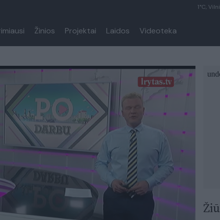
1°C, Viln
rimiausi
Žinios
Projektai
Laidos
Videoteka
Žiū