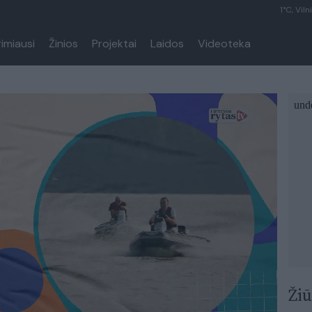
1°C, Viln
rimiausi
Žinios
Projektai
Laidos
Videoteka
Žiū