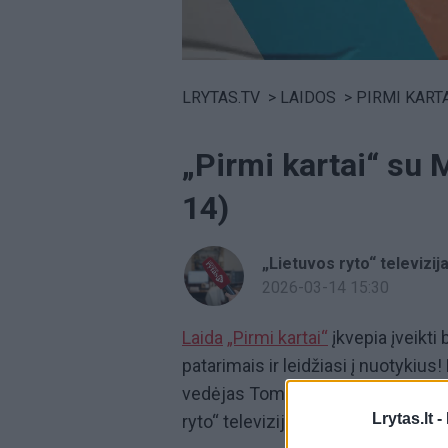
Volume
0%
LRYTAS.TV
>
LAIDOS
>
PIRMI KARTA
„Pirmi kartai“ su
14)
„Lietuvos ryto“ televizij
2026-03-14 15:30
Laida
„Pirmi kartai“
įkvepia įveikti 
patarimais ir leidžiasi į nuotykius!
vedėjas Tomas Grigaitis. Ją žiūrėk
Lrytas.lt -
ryto“ televiziją.