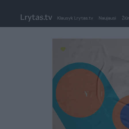
Klausyk Lrytas.tv
Naujausi
Žiū
Paremkite Ukrainą