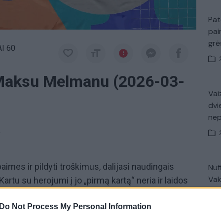
Pat
pai
gr
I 60
 Maksu Melmanu (2026-03-
Vaiz
dvi
ne
a
baimes ir pildyti troškimus, dalijasi naudingais
Nuf
Vak
 Kartu su herojumi į jo „pirmą kartą“ neria ir laidos
ite kiekvieną šeštadienį 17.00 val. per „Lietuvos
Do Not Process My Personal Information