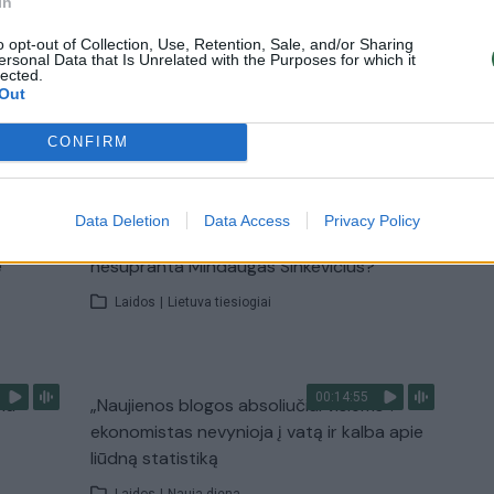
In
eurų: pasidalijo vaizdo įrašu
o opt-out of Collection, Use, Retention, Sale, and/or Sharing
ersonal Data that Is Unrelated with the Purposes for which it
Žinios
|
Kriminalai
lected.
Out
CONFIRM
TV
Visi įrašai
Data Deletion
Data Access
Privacy Policy
00:41:28
nebuvo
L. Kontrimas, A. Lašas, A. Lyberytė: ko
e
nesupranta Mindaugas Sinkevičius?
Laidos
|
Lietuva tiesiogiai
00:14:55
mu
„Naujienos blogos absoliučiai visiems“:
ekonomistas nevynioja į vatą ir kalba apie
liūdną statistiką
Laidos
|
Nauja diena