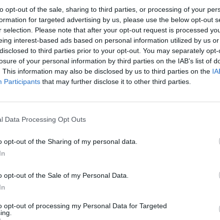
„Pa
to opt-out of the sale, sharing to third parties, or processing of your per
laida
nuotykiai
Pramogos
jau
formation for targeted advertising by us, please use the below opt-out s
r selection. Please note that after your opt-out request is processed y
Pru
eing interest-based ads based on personal information utilized by us or
disclosed to third parties prior to your opt-out. You may separately opt-
losure of your personal information by third parties on the IAB’s list of
. This information may also be disclosed by us to third parties on the
IA
Participants
that may further disclose it to other third parties.
Visi įrašai
l Data Processing Opt Outs
00:01:31
nebuvo
Pamatykite atsisveikinimo su K. Prunskiene
o opt-out of the Sharing of my personal data.
e
akimirkas: amžinojo poilsio ji atguls
In
Antakalnio kapinėse
Žinios
|
Lietuvos diena
o opt-out of the Sale of my Personal Data.
In
2:01
00:00:59
autrūs
to opt-out of processing my Personal Data for Targeted
Didžiausias kontrabandos sulaikymas
ing.
šiemet – vilkikas vežė cigarečių už 2,4 mln.