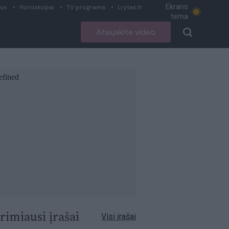
Ekrano
ius
Horoskopai
TV programa
Lrytas.lt
tema
Atsiųskite video
rimiausi įrašai
Visi įrašai