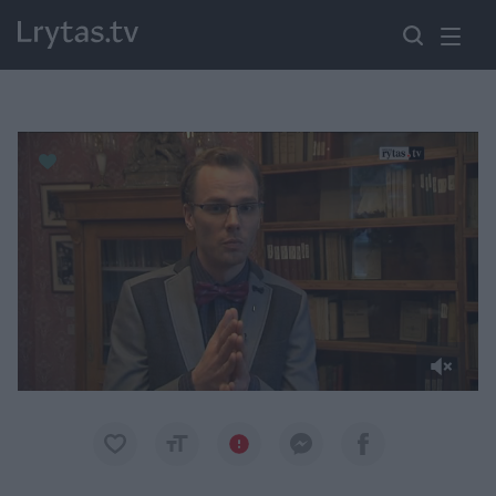
Paremkite Ukrainą