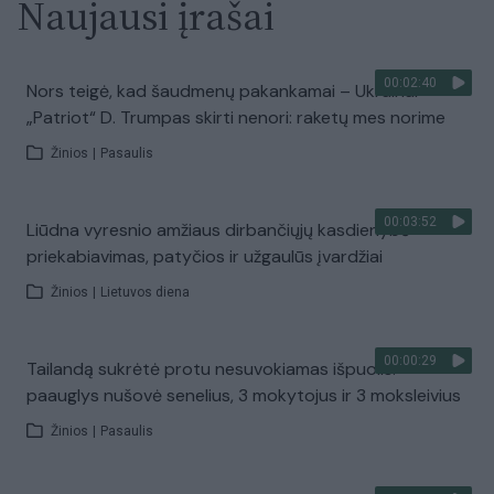
Naujausi įrašai
00:02:40
Nors teigė, kad šaudmenų pakankamai – Ukrainai
„Patriot“ D. Trumpas skirti nenori: raketų mes norime
Žinios
|
Pasaulis
00:03:52
Liūdna vyresnio amžiaus dirbančiųjų kasdienybė –
priekabiavimas, patyčios ir užgaulūs įvardžiai
Žinios
|
Lietuvos diena
00:00:29
Tailandą sukrėtė protu nesuvokiamas išpuolis:
paauglys nušovė senelius, 3 mokytojus ir 3 moksleivius
Žinios
|
Pasaulis