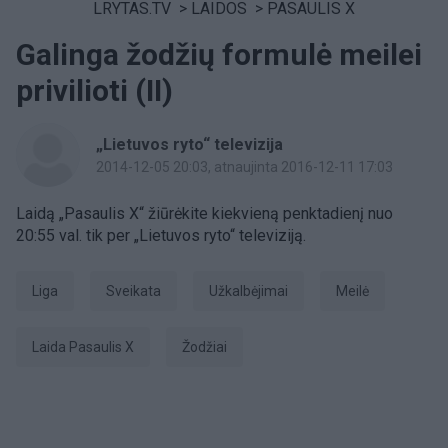
LRYTAS.TV
>
LAIDOS
>
PASAULIS X
Galinga žodžių formulė meilei
privilioti (II)
„Lietuvos ryto“ televizija
2014-12-05 20:03
, atnaujinta 2016-12-11 17:03
Laidą „Pasaulis X“ žiūrėkite kiekvieną penktadienį nuo
20:55 val. tik per „Lietuvos ryto“ televiziją.
Liga
Sveikata
užkalbėjimai
Meilė
laida Pasaulis X
žodžiai