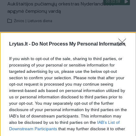
00:02:08
Aukštaitijos pučiamųjų orkestras Nyderlanduose
apgynė čempionų vardą
Žinios
|
Lietuvos diena
Visi įrašai
Lrytas.lt -
Do Not Process My Personal Information
If you wish to opt-out of the sale, sharing to third parties, or
processing of your personal or sensitive information for
Žiūrimiausi įrašai
targeted advertising by us, please use the below opt-out
section to confirm your selection. Please note that after your
opt-out request is processed you may continue seeing
00:00:30
interest-based ads based on personal information utilized by
Vaizdai iš tragiškos avarijos Vilniaus r.: dviejų moterų ir
us or personal information disclosed to third parties prior to
vaiko gyvybių išgelbėti nepavyko
your opt-out. You may separately opt-out of the further
Žinios
|
Lietuvos diena
disclosure of your personal information by third parties on the
IAB’s list of downstream participants. This information may
also be disclosed by us to third parties on the
IAB’s List of
00:00:57
Downstream Participants
that may further disclose it to other
Savaitės vidurys nusimato karštas: temperatūra kils iki
third parties.