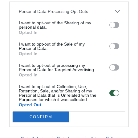
32 laipsnių šilumos
Personal Data Processing Opt Outs
Žinios
|
Orai
I want to opt-out of the Sharing of my
personal data.
00:00:59
Nufilmavo, kaip patvino Vilniaus Vakarinis aplinkkelis:
Opted In
vaizdas pribloškia
I want to opt-out of the Sale of my
Personal Data.
Žinios
|
Lietuvos diena
Opted In
I want to opt-out of processing my
Personal Data for Targeted Advertising.
00:15:54
V. Zalužno pasisakymą laiko bandymu įsitvirtinti
Opted In
Ukrainos politikoje: jis yra neteisus
I want to opt-out of Collection, Use,
Laidos
|
Nauja diena
Retention, Sale, and/or Sharing of my
Personal Data that Is Unrelated with the
Purposes for which it was collected.
Opted Out
Visi įrašai
CONFIRM