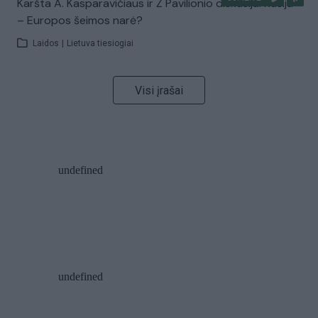
Karšta A. Kasparavičiaus ir Ž Pavilionio diskusija: Rusija
– Europos šeimos narė?
Laidos
|
Lietuva tiesiogiai
Visi įrašai