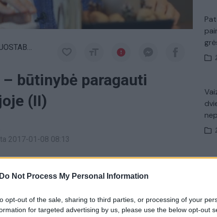
Pat
pai
gr
OSTABUS
 – būtinybė paragauti
Vaiz
oje (II)
dvi
ne
a
inta 2017-01-08 08:13
Nuf
 žiūrėkite kiekvieną sekmadienį nuo 10:00 val. per „Lietuvos
Vak
Do Not Process My Personal Information
to opt-out of the sale, sharing to third parties, or processing of your per
 Adomaitis
formation for targeted advertising by us, please use the below opt-out s