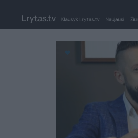
Klausyk Lrytas.tv
Naujausi
Žiū
Paremkite Ukrainą