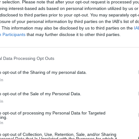
r selection. Please note that after your opt-out request is processed y
„Pa
eing interest-based ads based on personal information utilized by us or
jau
disclosed to third parties prior to your opt-out. You may separately opt-
Pru
losure of your personal information by third parties on the IAB’s list of
. This information may also be disclosed by us to third parties on the
IA
Visi įrašai
Participants
that may further disclose it to other third parties.
00:05:25
ko
K. Prunskienės brolis prisiminė jaudinančią
akimirką prieš mirtį: „Tai buvo simbolinis
l Data Processing Opt Outs
mūsų pagerbimo ženklas“
o opt-out of the Sharing of my personal data.
Žinios
|
Lietuvos diena
In
o opt-out of the Sale of my Personal Data.
3:01
00:03:41
ijos
Mėsainių mėgėjus kviečia nepražiopsoti
In
ojektui
festivalio Vilniuje: atskleidė populiariausią
paruošimo būdą
to opt-out of processing my Personal Data for Targeted
ing.
Žinios
|
Lietuvos diena
In
o opt-out of Collection, Use, Retention, Sale, and/or Sharing
ersonal Data that Is Unrelated with the Purposes for which it