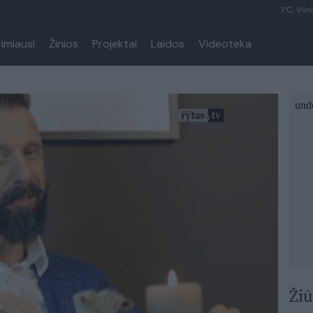
1°C, Viln
rimiausi
Žinios
Projektai
Laidos
Videoteka
Žiū