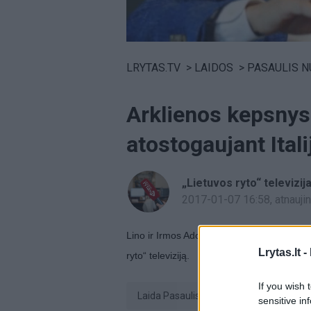
Volume
0%
LRYTAS.TV
>
LAIDOS
>
PASAULIS NU
Arklienos kepsnys
atostogaujant Italij
„Lietuvos ryto“ televizij
2017-01-07 16:58
, atnauj
Lino ir Irmos Adomaičių kelionių įspūdžius
Lrytas.lt -
ryto“ televiziją.
If you wish 
laida Pasaulis nuostabus
Linas
sensitive in