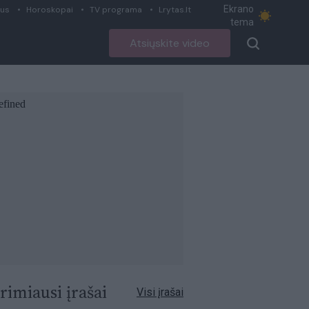
Ekrano
ius
Horoskopai
TV programa
Lrytas.lt
tema
Atsiųskite video
rimiausi įrašai
Visi įrašai