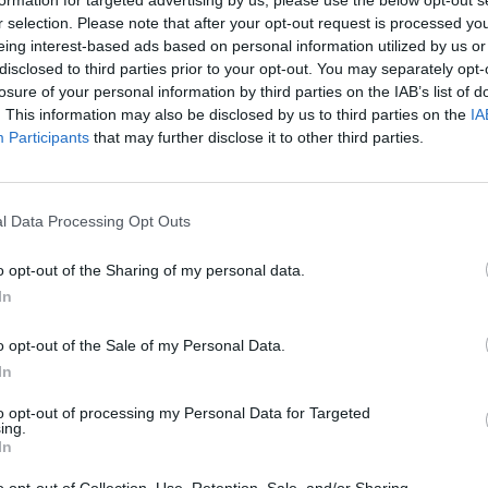
Nuf
r selection. Please note that after your opt-out request is processed y
Vak
eing interest-based ads based on personal information utilized by us or
disclosed to third parties prior to your opt-out. You may separately opt-
losure of your personal information by third parties on the IAB’s list of
. This information may also be disclosed by us to third parties on the
IA
Participants
that may further disclose it to other third parties.
Visi įrašai
l Data Processing Opt Outs
1:00
00:00:40
lę iš
Avarijos vaizdai Varėnos rajone: po
ų
smūgio automobilis atsidūrė už kelio
o opt-out of the Sharing of my personal data.
In
Žinios
|
Lietuvos diena
o opt-out of the Sale of my Personal Data.
In
1:05
00:01:20
anduo
Politiškai keblus V. Zelenskio vizitas: Serbija
to opt-out of processing my Personal Data for Targeted
žada stiprinti ryšius su Ukraina
ing.
In
Žinios
|
Pasaulis
o opt-out of Collection, Use, Retention, Sale, and/or Sharing