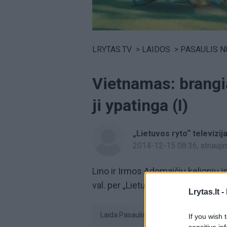
Volume
0%
LRYTAS.TV
>
LAIDOS
>
PASAULIS NU
Vietnamas: brangi
ji ypatinga (I)
„Lietuvos ryto“ televizij
2014-12-15 08:36
, atnauj
Lino ir Irmos Adomaičių kelionių 
val. per „Lietuvos ryto“ televiziją.
Lrytas.lt -
laida Pasaulis nuostabus
Irma 
If you wish 
sensitive in