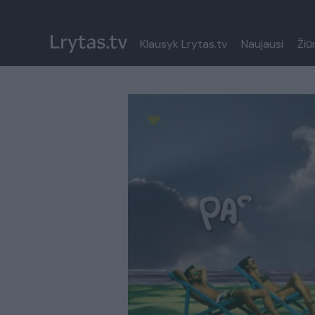
Klausyk Lrytas.tv
Naujausi
Žiū
Paremkite Ukrainą