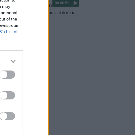
00:00:59
ilmavo, kaip patvino Vilniaus
ou may
arinis aplinkkelis: vaizdas pribloškia
 personal
out of the
Žinios
|
Lietuvos diena
 downstream
B’s List of