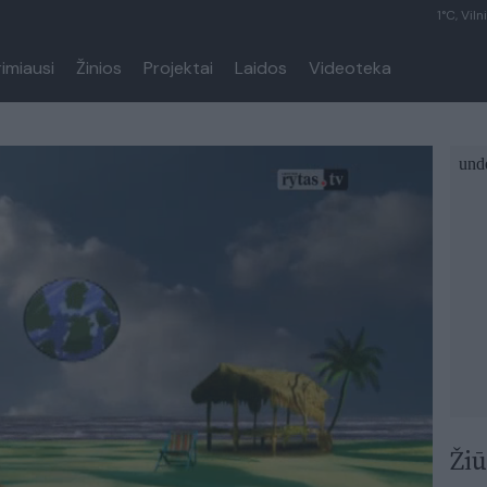
1°C, Viln
rimiausi
Žinios
Projektai
Laidos
Videoteka
Žiū