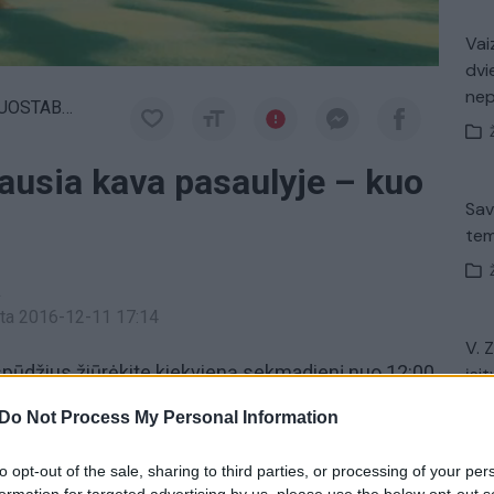
Vaiz
dvi
ne
OSTABUS
ausia kava pasaulyje – kuo
Sav
tem
a
inta 2016-12-11 17:14
V. 
įspūdžius žiūrėkite kiekvieną sekmadienį nuo 12:00
įsit
net
Do Not Process My Personal Information
Adomaitienė
Vietnamas
Kelionės
to opt-out of the sale, sharing to third parties, or processing of your per
formation for targeted advertising by us, please use the below opt-out s