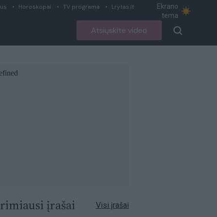
Ekrano
ius
Horoskopai
TV programa
Lrytas.lt
tema
Atsiųskite video
rimiausi įrašai
Visi įrašai