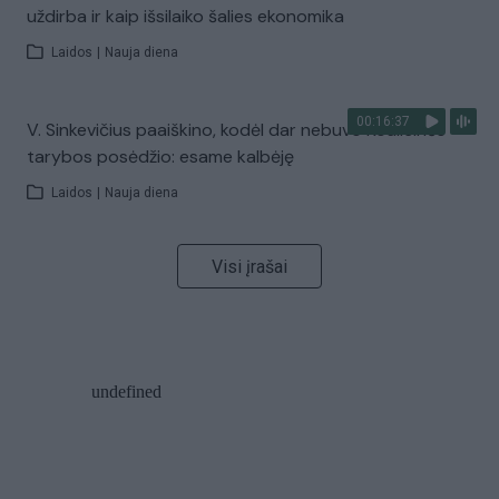
uždirba ir kaip išsilaiko šalies ekonomika
Laidos
|
Nauja diena
00:16:37
V. Sinkevičius paaiškino, kodėl dar nebuvo Koalicinės
tarybos posėdžio: esame kalbėję
Laidos
|
Nauja diena
Visi įrašai