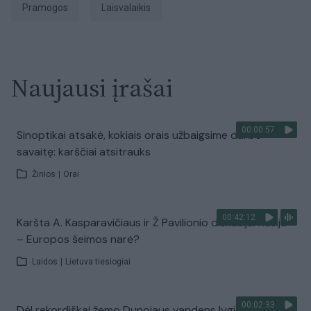
Pramogos
Laisvalaikis
Naujausi įrašai
00:00:57
Sinoptikai atsakė, kokiais orais užbaigsime darbo
savaitę: karščiai atsitrauks
Žinios
|
Orai
00:42:12
Karšta A. Kasparavičiaus ir Ž Pavilionio diskusija: Rusija
– Europos šeimos narė?
Laidos
|
Lietuva tiesiogiai
00:02:33
Dėl rekordiškai žemo Dunojaus vandens lygio –