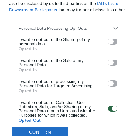
also be disclosed by us to third parties on the
IAB’s List of
Žinios
|
Lietuvos diena
Downstream Participants
that may further disclose it to other
third parties.
00:00:57
Savaitės vidurys nusimato karštas: temperatūra kils iki
Personal Data Processing Opt Outs
32 laipsnių šilumos
I want to opt-out of the Sharing of my
personal data.
Žinios
|
Orai
Opted In
I want to opt-out of the Sale of my
00:00:59
Personal Data.
Nufilmavo, kaip patvino Vilniaus Vakarinis aplinkkelis:
Opted In
vaizdas pribloškia
I want to opt-out of processing my
Žinios
|
Lietuvos diena
Personal Data for Targeted Advertising.
Opted In
I want to opt-out of Collection, Use,
00:00:55
Avarija Vilniuje: į stotelę įsirėžęs automobilis sužalojo
Retention, Sale, and/or Sharing of my
Personal Data that Is Unrelated with the
dvi moteris
Purposes for which it was collected.
Opted Out
Žinios
|
Lietuvos diena
CONFIRM