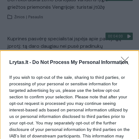
griežtos priemonės Vengrijoje: turistai įtūžę
Žinios
|
Pasaulis
00:04:00
Kuprines pasvėrę specialistai įspėja apie pavojingą
įprotį: tą daro daugiau nei pusė pradinukų
Žinios
|
Lietuvos diena
Lrytas.lt -
Do Not Process My Personal Information
Visi įrašai
If you wish to opt-out of the sale, sharing to third parties, or
processing of your personal or sensitive information for
targeted advertising by us, please use the below opt-out
section to confirm your selection. Please note that after your
Žiūrimiausi įrašai
opt-out request is processed you may continue seeing
interest-based ads based on personal information utilized by
us or personal information disclosed to third parties prior to
your opt-out. You may separately opt-out of the further
00:00:30
Vaizdai iš tragiškos avarijos Vilniaus r.: dviejų moterų ir
disclosure of your personal information by third parties on the
vaiko gyvybių išgelbėti nepavyko
IAB’s list of downstream participants. This information may