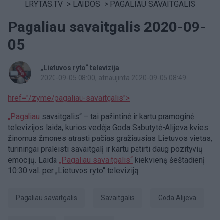
LRYTAS.TV
>
LAIDOS
>
PAGALIAU SAVAITGALIS
Pagaliau savaitgalis 2020-09-
05
„Lietuvos ryto“ televizija
2020-09-05 08:00
, atnaujinta 2020-09-05 08:49
href="/zyme/pagaliau-savaitgalis">
„Pagaliau
savaitgalis“ – tai pažintinė ir kartu pramoginė
televizijos laida, kurios vedėja Goda Sabutytė-Alijeva kvies
žinomus žmones atrasti pačias gražiausias Lietuvos vietas,
turiningai praleisti savaitgalį ir kartu patirti daug pozityvių
emocijų. Laida
„Pagaliau savaitgalis“
kiekvieną šeštadienį
10:30 val. per „Lietuvos ryto“ televiziją.
Pagaliau savaitgalis
savaitgalis
Goda Alijeva