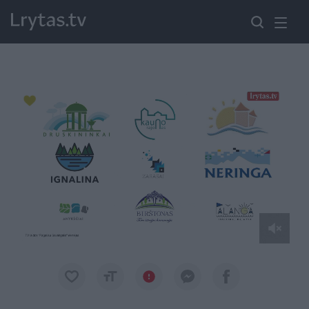
Paremkite Ukrainą