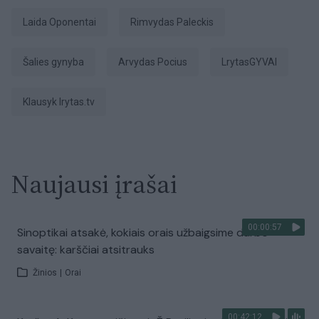
Laida Oponentai
Rimvydas Paleckis
šalies gynyba
Arvydas Pocius
LrytasGYVAI
Klausyk lrytas.tv
Naujausi įrašai
00:00:57
Sinoptikai atsakė, kokiais orais užbaigsime darbo
savaitę: karščiai atsitrauks
Žinios
|
Orai
00:42:12