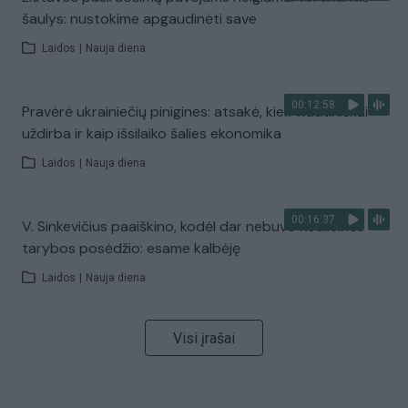
šaulys: nustokime apgaudinėti save
Laidos
|
Nauja diena
00:12:58
Pravėrė ukrainiečių pinigines: atsakė, kiek vidutiniškai
uždirba ir kaip išsilaiko šalies ekonomika
Laidos
|
Nauja diena
00:16:37
V. Sinkevičius paaiškino, kodėl dar nebuvo Koalicinės
tarybos posėdžio: esame kalbėję
Laidos
|
Nauja diena
Visi įrašai