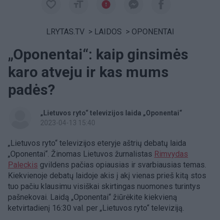
LRYTAS.TV
>
LAIDOS
>
OPONENTAI
„Oponentai“: kaip ginsimės
karo atveju ir kas mums
padės?
„Lietuvos ryto“ televizijos laida „Oponentai“
2023-04-13 15:40
„Lietuvos ryto“ televizijos eteryje aštrių debatų laida
„Oponentai“. Žinomas Lietuvos žurnalistas
Rimvydas
Paleckis
gvildens pačias opiausias ir svarbiausias temas.
Kiekvienoje debatų laidoje akis į akį vienas prieš kitą stos
tuo pačiu klausimu visiškai skirtingas nuomones turintys
pašnekovai. Laidą „Oponentai“ žiūrėkite kiekvieną
ketvirtadienį 16:30 val. per „Lietuvos ryto“ televiziją.