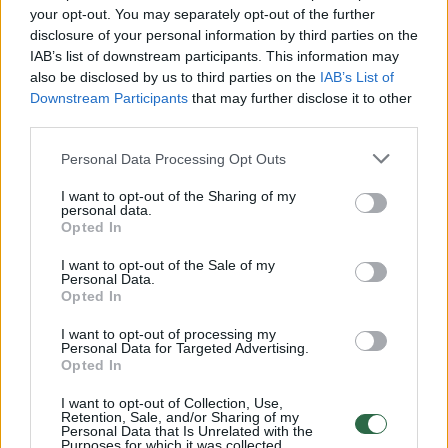
Žiūrimiausi įrašai
your opt-out. You may separately opt-out of the further
disclosure of your personal information by third parties on the
IAB’s list of downstream participants. This information may
also be disclosed by us to third parties on the
IAB’s List of
00:00:30
Vaizdai iš tragiškos avarijos Vilniaus r.: dviejų moterų ir
Downstream Participants
that may further disclose it to other
third parties.
vaiko gyvybių išgelbėti nepavyko
Žinios
|
Lietuvos diena
Personal Data Processing Opt Outs
I want to opt-out of the Sharing of my
personal data.
00:00:57
Savaitės vidurys nusimato karštas: temperatūra kils iki
Opted In
32 laipsnių šilumos
I want to opt-out of the Sale of my
Personal Data.
Žinios
|
Orai
Opted In
I want to opt-out of processing my
00:00:59
Nufilmavo, kaip patvino Vilniaus Vakarinis aplinkkelis:
Personal Data for Targeted Advertising.
Opted In
vaizdas pribloškia
I want to opt-out of Collection, Use,
Žinios
|
Lietuvos diena
Retention, Sale, and/or Sharing of my
Personal Data that Is Unrelated with the
Purposes for which it was collected.