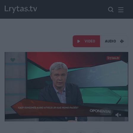
VIDEO
AUDIO
Paremkite Ukrainą