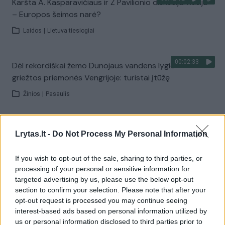
Karšta A. Kasparavičiaus ir Ž Pavilionio diskusija: Rusija
– Europos šeimos narė?
Laidos
|
Lietuva tiesiogiai
00:02:33
Dėl rekordiškai žemo Dunojaus vandens lygio –
griežtos priemonės Vengrijoje: turistai įtūžę
Žinios
|
Pasaulis
00:04:00
Kuprines pasvėrę specialistai įspėja apie pavojingą
Lrytas.lt -
Do Not Process My Personal Information
įprotį: tą daro daugiau nei pusė pradinukų
Žinios
|
Lietuvos diena
If you wish to opt-out of the sale, sharing to third parties, or
processing of your personal or sensitive information for
targeted advertising by us, please use the below opt-out
Visi įrašai
section to confirm your selection. Please note that after your
opt-out request is processed you may continue seeing
interest-based ads based on personal information utilized by
us or personal information disclosed to third parties prior to