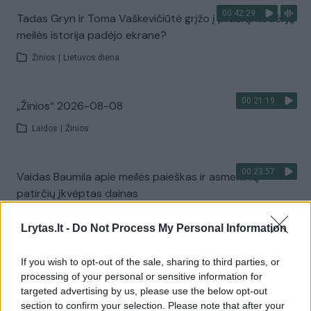
00:42:29
Tadas Gryn ir Toma Vaškevičiūtė grįžo į praeitį: kodėl jų
meilės istorija padėjo ekrane?
Žinios
|
Lietuvos diena
00:21:19
„Žinios“ 2026-08-08
Laidos
|
Žinios
00:23:57
Vaidas Baumila apie meilės paieškas ir asmeninių
patirčių įkvėptas dainas
Laidos
|
Pokalbiai prie jūros. Atostogų ritmu
Lrytas.lt -
Do Not Process My Personal Information
00:00:40
If you wish to opt-out of the sale, sharing to third parties, or
Dronai Vokietijoje kelia vis daugiau klausimų: du
processing of your personal or sensitive information for
pastebėti virš karinės bazės
targeted advertising by us, please use the below opt-out
Žinios
|
Pasaulis
section to confirm your selection. Please note that after your