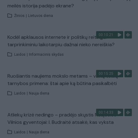
meilės istorija padėjo ekrane?
Žinios
|
Lietuvos diena
00:10:21
Kodėl apklausos internete ir politikų reitingai
tarprinkiminiu laikotarpiu dažnai nieko nereiškia?
Laidos
|
Informacinis skydas
00:15:25
Ruošiantis naujiems mokslo metams – vaikų teisių
tarnybos primena: štai apie ką būtina pasikalbėti
Laidos
|
Nauja diena
00:14:33
Atliekų krizė nedingo – pradėjo skųstis Naujosios
Vilnios gyventojai: I. Budraitė atsakė, kas vyksta
Laidos
|
Nauja diena