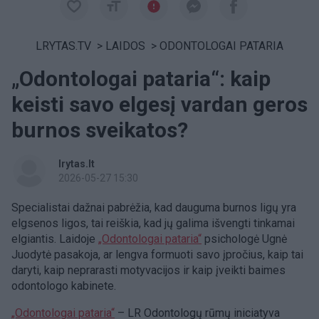
LRYTAS.TV
>
LAIDOS
>
ODONTOLOGAI PATARIA
„Odontologai pataria“: kaip
keisti savo elgesį vardan geros
burnos sveikatos?
lrytas.lt
2026-05-27 15:30
Specialistai dažnai pabrėžia, kad dauguma burnos ligų yra
elgsenos ligos, tai reiškia, kad jų galima išvengti tinkamai
elgiantis. Laidoje
„Odontologai pataria“
psichologė Ugnė
Juodytė pasakoja, ar lengva formuoti savo įpročius, kaip tai
daryti, kaip neprarasti motyvacijos ir kaip įveikti baimes
odontologo kabinete.
„Odontologai pataria“
– LR Odontologų rūmų iniciatyva