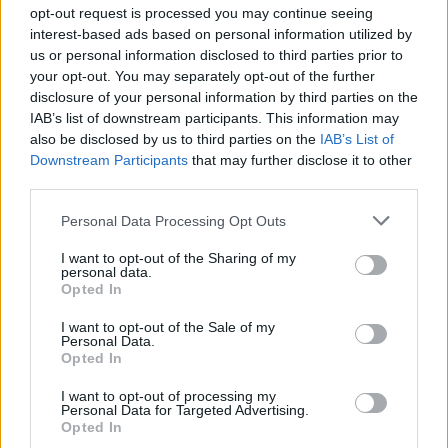
opt-out request is processed you may continue seeing
interest-based ads based on personal information utilized by
Visi įrašai
us or personal information disclosed to third parties prior to
your opt-out. You may separately opt-out of the further
disclosure of your personal information by third parties on the
IAB’s list of downstream participants. This information may
Žiūrimiausi įrašai
also be disclosed by us to third parties on the
IAB’s List of
Downstream Participants
that may further disclose it to other
third parties.
00:00:30
Vaizdai iš tragiškos avarijos Vilniaus r.: dviejų moterų ir
Personal Data Processing Opt Outs
vaiko gyvybių išgelbėti nepavyko
I want to opt-out of the Sharing of my
personal data.
Žinios
|
Lietuvos diena
Opted In
I want to opt-out of the Sale of my
Personal Data.
00:00:57
Savaitės vidurys nusimato karštas: temperatūra kils iki
Opted In
32 laipsnių šilumos
I want to opt-out of processing my
Žinios
|
Orai
Personal Data for Targeted Advertising.
Opted In