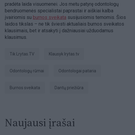
pradėta laida visuomenei. Jos metu patyrę odontologų
bendruomenės specialistai paprastai ir aiškiai kalba
įvairiomis su
burnos sveikata
susijusiomis temomis. Šios
laidos tikslas – ne tik šviesti aktualiais burnos sveikatos
klausimais, bet ir atsakyti į dažniausiai užduodamus
klausimus.
tik Lrytas.TV
Klausyk lrytas.tv
Odontologų rūmai
Odontologai pataria
burnos sveikata
dantų priežiūra
Naujausi įrašai