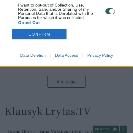
I want to opt-out of Collection, Use,
00:15:54
V. Zalužno pasisakymą laiko bandymu įsitvirtinti
Retention, Sale, and/or Sharing of my
Personal Data that Is Unrelated with the
Ukrainos politikoje: jis yra neteisus
Purposes for which it was collected.
Opted Out
Laidos
|
Nauja diena
CONFIRM
00:00:59
Nufilmavo, kaip patvino Vilniaus Vakarinis aplinkkelis:
vaizdas pribloškia
Data Deletion
Data Access
Privacy Policy
Žinios
|
Lietuvos diena
Visi įrašai
Klausyk Lrytas.TV
00:42:29
Tadas Gryn ir Toma Vaškevičiūtė grįžo į praeitį: kodėl jų