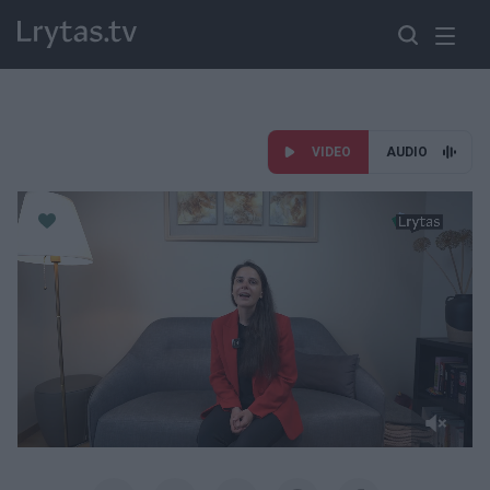
VIDEO
AUDIO
Paremkite Ukrainą