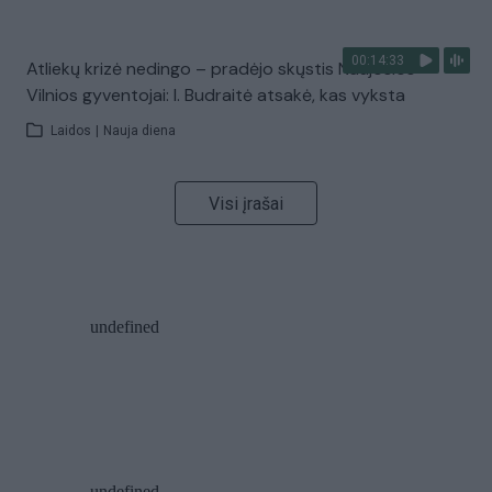
00:14:33
Atliekų krizė nedingo – pradėjo skųstis Naujosios
Vilnios gyventojai: I. Budraitė atsakė, kas vyksta
Laidos
|
Nauja diena
Visi įrašai