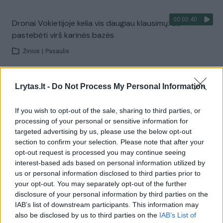
00:00:40
Dronai Vokietijoje kelia vis daugiau klausimų: du
pastebėti virš karinės bazės
Žinios
|
Pasaulis
Visi įrašai
Lrytas.lt -
Do Not Process My Personal Information
If you wish to opt-out of the sale, sharing to third parties, or
processing of your personal or sensitive information for
Žiūrimiausi įrašai
targeted advertising by us, please use the below opt-out
section to confirm your selection. Please note that after your
opt-out request is processed you may continue seeing
interest-based ads based on personal information utilized by
00:00:30
Vaizdai iš tragiškos avarijos Vilniaus r.: dviejų moterų ir
us or personal information disclosed to third parties prior to
vaiko gyvybių išgelbėti nepavyko
your opt-out. You may separately opt-out of the further
disclosure of your personal information by third parties on the
Žinios
|
Lietuvos diena
IAB’s list of downstream participants. This information may
also be disclosed by us to third parties on the
IAB’s List of