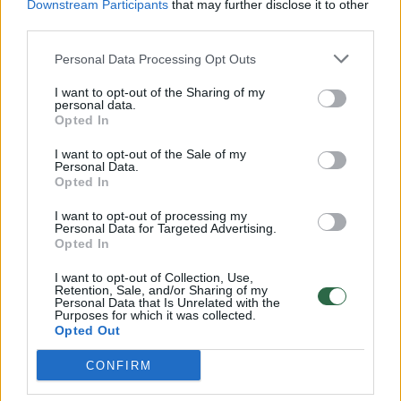
Downstream Participants
that may further disclose it to other
00:00:57
Savaitės vidurys nusimato karštas: temperatūra kils iki
third parties.
32 laipsnių šilumos
Personal Data Processing Opt Outs
Žinios
|
Orai
I want to opt-out of the Sharing of my
personal data.
Opted In
00:15:54
V. Zalužno pasisakymą laiko bandymu įsitvirtinti
Ukrainos politikoje: jis yra neteisus
I want to opt-out of the Sale of my
Personal Data.
Laidos
|
Nauja diena
Opted In
I want to opt-out of processing my
Personal Data for Targeted Advertising.
00:05:25
K. Prunskienės brolis prisiminė jaudinančią akimirką
Opted In
prieš mirtį: „Tai buvo simbolinis mūsų pagerbimo
I want to opt-out of Collection, Use,
ženklas“
Retention, Sale, and/or Sharing of my
Personal Data that Is Unrelated with the
Žinios
|
Lietuvos diena
Purposes for which it was collected.
Opted Out
CONFIRM
Visi įrašai