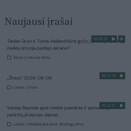
Naujausi įrašai
00:42:29
Tadas Gryn ir Toma Vaškevičiūtė grįžo į praeitį: kodėl jų
meilės istorija padėjo ekrane?
Žinios
|
Lietuvos diena
00:21:19
„Žinios“ 2026-08-08
Laidos
|
Žinios
00:23:57
Vaidas Baumila apie meilės paieškas ir asmeninių
patirčių įkvėptas dainas
Laidos
|
Pokalbiai prie jūros. Atostogų ritmu