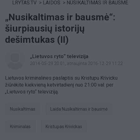
LRYTAS.TV
>
LAIDOS
>
NUSIKALTIMAS IR BAUSMĖ
„Nusikaltimas ir bausmė“:
šiurpiausių istorijų
dešimtukas (II)
„Lietuvos ryto“ televizija
2014-05-29 20:01
, atnaujinta 2016-12-29 11:22
Lietuvos kriminalines paslaptis su Kristupu Krivicku
žiūrėkite kiekvieną ketvirtadienį nuo 21:00 val. per
„Lietuvos ryto“ televiziją.
Nusikaltimas
laida Nusikaltimas ir bausmė
kriminalas
Kristupas Krivickas