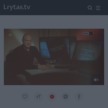
Paremkite Ukrainą