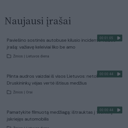
Naujausi įrašai
00:01:05
Paviešino sostinės autobuse kilusio incidento vaizdo
įrašą: važiavę keleiviai liko be amo
Žinios
|
Lietuvos diena
00:00:44
Plinta audros vaizdai iš visos Lietuvos: netoli
Druskininkų vėjas vertė ištisus medžius
Žinios
|
Orai
00:00:44
Pamatykite filmuotą medžiagą: ištrauktas į tvenkinį
įskriejęs automobilis