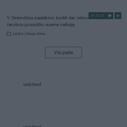
00:16:37
V. Sinkevičius paaiškino, kodėl dar nebuvo Koalicinės
tarybos posėdžio: esame kalbėję
Laidos
|
Nauja diena
Visi įrašai