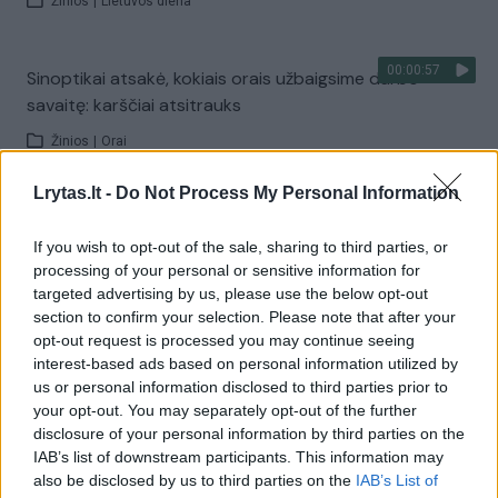
Žinios
|
Lietuvos diena
00:00:57
Sinoptikai atsakė, kokiais orais užbaigsime darbo
savaitę: karščiai atsitrauks
Žinios
|
Orai
Lrytas.lt -
Do Not Process My Personal Information
Visi įrašai
If you wish to opt-out of the sale, sharing to third parties, or
processing of your personal or sensitive information for
targeted advertising by us, please use the below opt-out
Žiūrimiausi įrašai
section to confirm your selection. Please note that after your
opt-out request is processed you may continue seeing
interest-based ads based on personal information utilized by
us or personal information disclosed to third parties prior to
00:00:30
Vaizdai iš tragiškos avarijos Vilniaus r.: dviejų moterų ir
your opt-out. You may separately opt-out of the further
vaiko gyvybių išgelbėti nepavyko
disclosure of your personal information by third parties on the
IAB’s list of downstream participants. This information may
Žinios
|
Lietuvos diena
also be disclosed by us to third parties on the
IAB’s List of