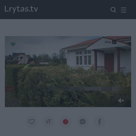
Paremkite Ukrainą