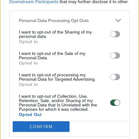
Downstream Participants
that may further disclose it to other
third parties.
00:00:57
Savaitės vidurys nusimato karštas: temperatūra kils iki
32 laipsnių šilumos
Personal Data Processing Opt Outs
Žinios
|
Orai
I want to opt-out of the Sharing of my
personal data.
Opted In
00:00:59
Nufilmavo, kaip patvino Vilniaus Vakarinis aplinkkelis:
I want to opt-out of the Sale of my
vaizdas pribloškia
Personal Data.
Opted In
Žinios
|
Lietuvos diena
I want to opt-out of processing my
Personal Data for Targeted Advertising.
Opted In
00:00:55
Avarija Vilniuje: į stotelę įsirėžęs automobilis sužalojo
I want to opt-out of Collection, Use,
dvi moteris
Retention, Sale, and/or Sharing of my
Personal Data that Is Unrelated with the
Žinios
|
Lietuvos diena
Purposes for which it was collected.
Opted Out
CONFIRM
Visi įrašai