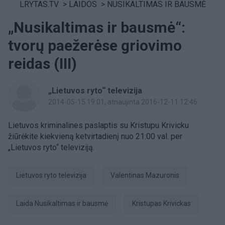
LRYTAS.TV
>
LAIDOS
>
NUSIKALTIMAS IR BAUSMĖ
„Nusikaltimas ir bausmė“:
tvorų paežerėse griovimo
reidas (III)
„Lietuvos ryto“ televizija
2014-05-15 19:01
, atnaujinta 2016-12-11 12:46
Lietuvos kriminalines paslaptis su Kristupu Krivicku
žiūrėkite kiekvieną ketvirtadienį nuo 21:00 val. per
„Lietuvos ryto“ televiziją.
Lietuvos ryto televizija
Valentinas Mazuronis
laida Nusikaltimas ir bausmė
Kristupas Krivickas