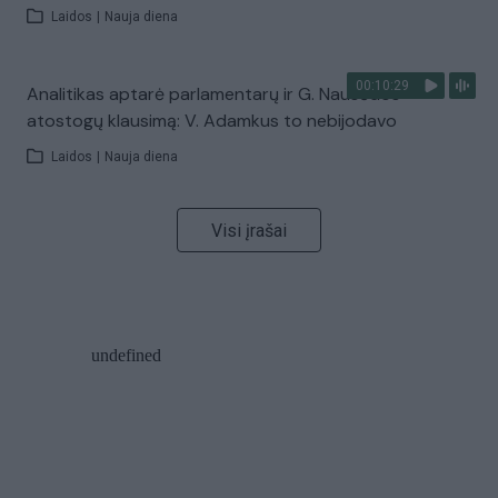
Laidos
|
Nauja diena
00:10:29
Analitikas aptarė parlamentarų ir G. Nausėdos
atostogų klausimą: V. Adamkus to nebijodavo
Laidos
|
Nauja diena
Visi įrašai