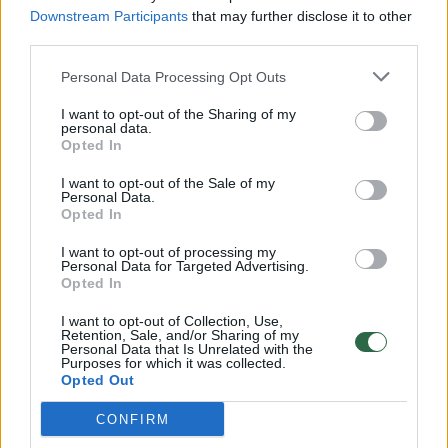
Downstream Participants
that may further disclose it to other
third parties.
00:00:30
Vaizdai iš tragiškos avarijos Vilniaus r.: dviejų moterų ir
Personal Data Processing Opt Outs
vaiko gyvybių išgelbėti nepavyko
I want to opt-out of the Sharing of my
Žinios
|
Lietuvos diena
personal data.
Opted In
00:00:59
I want to opt-out of the Sale of my
Nufilmavo, kaip patvino Vilniaus Vakarinis aplinkkelis:
Personal Data.
vaizdas pribloškia
Opted In
Žinios
|
Lietuvos diena
I want to opt-out of processing my
Personal Data for Targeted Advertising.
Opted In
00:02:01
„Pagarba pirmajai premjerei“: pasidalijo jautriais
I want to opt-out of Collection, Use,
prisiminimais apie Kazimierą Prunskienę
Retention, Sale, and/or Sharing of my
Personal Data that Is Unrelated with the
Purposes for which it was collected.
Žinios
|
Lietuvos diena
Opted Out
CONFIRM
Visi įrašai