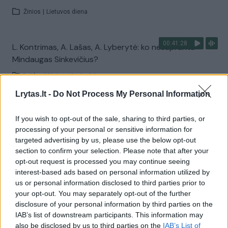
Žinios
|
Lietuvos diena
00:41:28
L. Kontrimas, A. Lašas, A. Lyberytė: ko nesupranta
Mindaugas Sinkevičius?
Laidos
|
Lietuva tiesiogiai
Lrytas.lt -
Do Not Process My Personal Information
Visi įrašai
If you wish to opt-out of the sale, sharing to third parties, or
processing of your personal or sensitive information for
targeted advertising by us, please use the below opt-out
section to confirm your selection. Please note that after your
Žiūrimiausi įrašai
opt-out request is processed you may continue seeing
interest-based ads based on personal information utilized by
us or personal information disclosed to third parties prior to
00:00:49
Pateikė daugiau detalių apie iš tėvų paimtus šešis
your opt-out. You may separately opt-out of the further
disclosure of your personal information by third parties on the
vaikus: jiems kilusi grėsmė
IAB’s list of downstream participants. This information may
Žinios
|
Lietuvos diena
also be disclosed by us to third parties on the
IAB’s List of