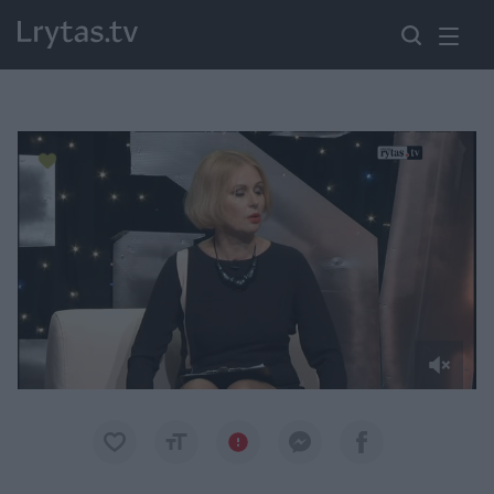
Paremkite Ukrainą