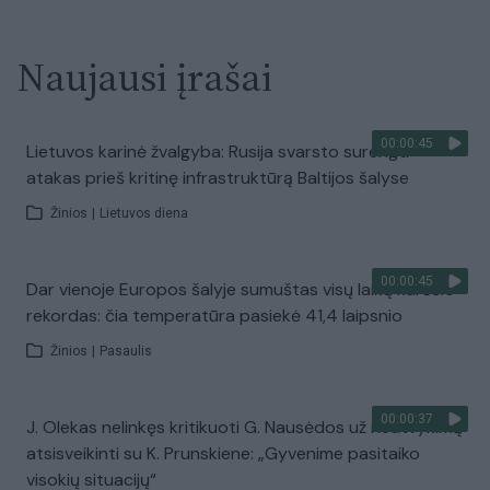
Naujausi įrašai
00:00:45
Lietuvos karinė žvalgyba: Rusija svarsto surengti
atakas prieš kritinę infrastruktūrą Baltijos šalyse
Žinios
|
Lietuvos diena
00:00:45
Dar vienoje Europos šalyje sumuštas visų laikų karščio
rekordas: čia temperatūra pasiekė 41,4 laipsnio
Žinios
|
Pasaulis
00:00:37
J. Olekas nelinkęs kritikuoti G. Nausėdos už neatvykimą
atsisveikinti su K. Prunskiene: „Gyvenime pasitaiko
visokių situacijų“