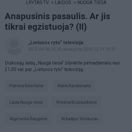
LRYTAS.TV
>
LAIDOS
>
NUOGA TIESA
Anapusinis pasaulis. Ar jis
tikrai egzistuoja? (II)
„Lietuvos ryto“ televizija
2015-04-06 20:30
, atnaujinta 2016-12-11 19:31
Diskusijų laidą „Nuoga tiesa“ žiūrėkite pirmadieniais nuo
21:30 val. per „Lietuvos ryto“ televiziją.
Palmira Kelertienė
Adelė Karaliūnaitė
laida Nuoga tiesa
Kristina Brazauskienė
Algimanta Raugienė
Arkadijus Vinokuras