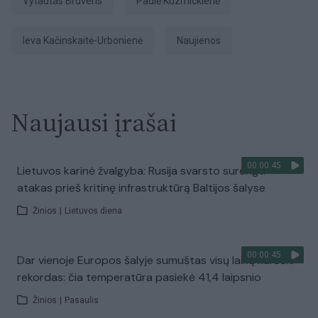
Vytautas Bruveris
Paulė Kuzmickienė
Ieva Kačinskaitė-Urbonienė
Naujienos
Naujausi įrašai
00:00:45
Lietuvos karinė žvalgyba: Rusija svarsto surengti
atakas prieš kritinę infrastruktūrą Baltijos šalyse
Žinios
|
Lietuvos diena
00:00:45
Dar vienoje Europos šalyje sumuštas visų laikų karščio
rekordas: čia temperatūra pasiekė 41,4 laipsnio
Žinios
|
Pasaulis