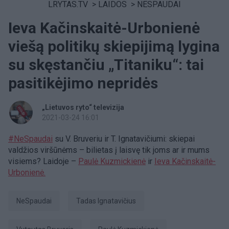
LRYTAS.TV
>
LAIDOS
>
NESPAUDAI
Ieva Kačinskaitė-Urbonienė
viešą politikų skiepijimą lygina
su skęstančiu „Titaniku“: tai
pasitikėjimo nepridės
„Lietuvos ryto“ televizija
2021-03-24 16:01
#NeSpaudai
su V. Bruveriu ir T. Ignatavičiumi: skiepai
valdžios viršūnėms – bilietas į laisvę tik joms ar ir mums
visiems? Laidoje –
Paulė Kuzmickienė
ir
Ieva Kačinskaitė-
Urbonienė.
NeSpaudai
Tadas Ignatavičius