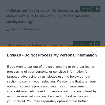
00:00:37
J. Olekas nelinkęs kritikuoti G. Nausėdos už neatvykimą
atsisveikinti su K. Prunskiene: „Gyvenime pasitaiko
visokių situacijų“
Žinios
|
Lietuvos diena
00:41:28
L. Kontrimas, A. Lašas, A. Lyberytė: ko nesupranta
Mindaugas Sinkevičius?
Lrytas.lt -
Do Not Process My Personal Information
Laidos
|
Lietuva tiesiogiai
If you wish to opt-out of the sale, sharing to third parties, or
processing of your personal or sensitive information for
Visi įrašai
targeted advertising by us, please use the below opt-out
section to confirm your selection. Please note that after your
opt-out request is processed you may continue seeing
interest-based ads based on personal information utilized by
Žiūrimiausi įrašai
us or personal information disclosed to third parties prior to
your opt-out. You may separately opt-out of the further