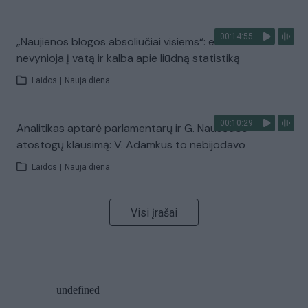
00:14:55
„Naujienos blogos absoliučiai visiems“: ekonomistas
nevynioja į vatą ir kalba apie liūdną statistiką
Laidos
|
Nauja diena
00:10:29
Analitikas aptarė parlamentarų ir G. Nausėdos
atostogų klausimą: V. Adamkus to nebijodavo
Laidos
|
Nauja diena
Visi įrašai