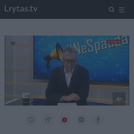
Paremkite Ukrainą