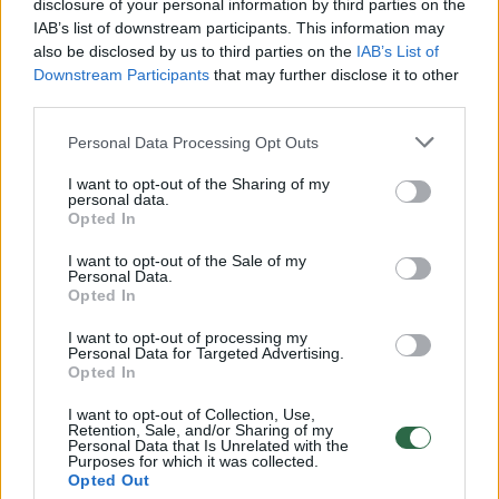
disclosure of your personal information by third parties on the
IAB’s list of downstream participants. This information may
00:00:49
Pateikė daugiau detalių apie iš tėvų paimtus šešis
also be disclosed by us to third parties on the
IAB’s List of
vaikus: jiems kilusi grėsmė
Downstream Participants
that may further disclose it to other
third parties.
Žinios
|
Lietuvos diena
Personal Data Processing Opt Outs
00:00:30
Vaizdai iš tragiškos avarijos Vilniaus r.: dviejų moterų ir
I want to opt-out of the Sharing of my
personal data.
vaiko gyvybių išgelbėti nepavyko
Opted In
Žinios
|
Lietuvos diena
I want to opt-out of the Sale of my
Personal Data.
Opted In
00:00:59
Nufilmavo, kaip patvino Vilniaus Vakarinis aplinkkelis:
I want to opt-out of processing my
vaizdas pribloškia
Personal Data for Targeted Advertising.
Opted In
Žinios
|
Lietuvos diena
I want to opt-out of Collection, Use,
Retention, Sale, and/or Sharing of my
Personal Data that Is Unrelated with the
00:02:01
„Pagarba pirmajai premjerei“: pasidalijo jautriais
Purposes for which it was collected.
Opted Out
prisiminimais apie Kazimierą Prunskienę