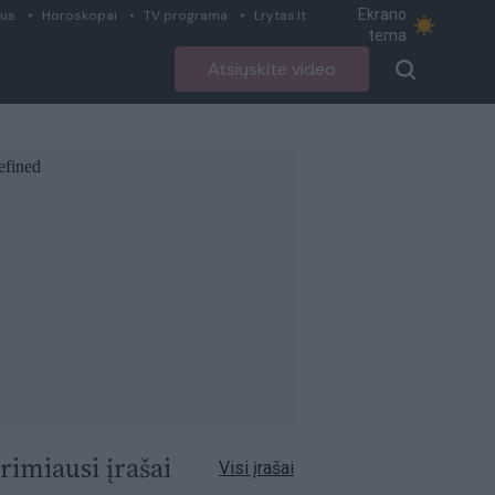
Ekrano
ius
Horoskopai
TV programa
Lrytas.lt
tema
Atsiųskite video
rimiausi įrašai
Visi įrašai