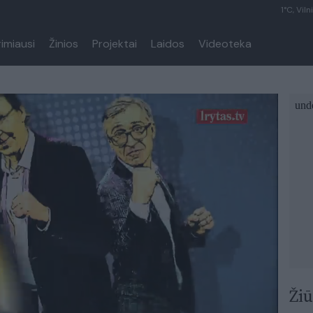
1°C, Viln
rimiausi
Žinios
Projektai
Laidos
Videoteka
Žiū