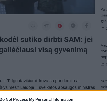
Pat
pai
gr
 kodėl sutiko dirbti SAM: jei
Vaiz
gailėčiausi visą gyvenimą
dvi
ne
a
 ir T. Ignatavičiumi: kova su pandemija ar
Nuf
Vak
aškysimės? Laidoje – sveikatos apsaugos ministras
Do Not Process My Personal Information