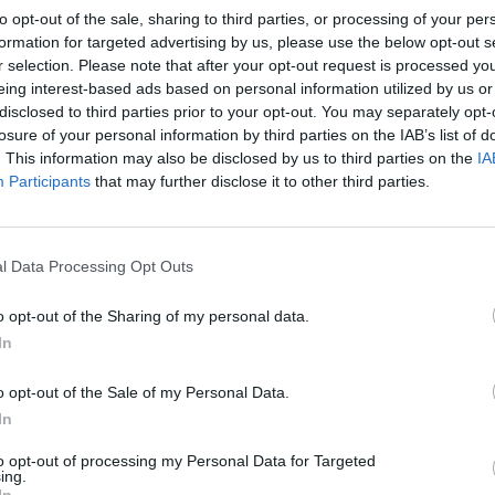
Tadas Ignatavičius
Arūnas Dulkys
„Pa
to opt-out of the sale, sharing to third parties, or processing of your per
formation for targeted advertising by us, please use the below opt-out s
jau
r selection. Please note that after your opt-out request is processed y
Koronavirusas Lietuvoje
Pru
eing interest-based ads based on personal information utilized by us or
disclosed to third parties prior to your opt-out. You may separately opt-
losure of your personal information by third parties on the IAB’s list of
. This information may also be disclosed by us to third parties on the
IA
Participants
that may further disclose it to other third parties.
Visi įrašai
0:45
00:00:45
rsto
Dar vienoje Europos šalyje sumuštas visų
l Data Processing Opt Outs
truktūrą
laikų karščio rekordas: čia temperatūra
o opt-out of the Sharing of my personal data.
pasiekė 41,4 laipsnio
In
Žinios
|
Pasaulis
o opt-out of the Sale of my Personal Data.
In
0:37
00:41:28
sėdos
L. Kontrimas, A. Lašas, A. Lyberytė: ko
nesupranta Mindaugas Sinkevičius?
to opt-out of processing my Personal Data for Targeted
ing.
okių
In