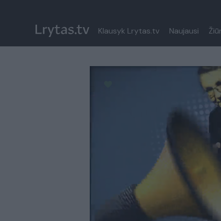
Klausyk Lrytas.tv
Naujausi
Žiū
Paremkite Ukrainą