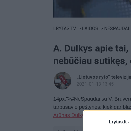
Volume
0%
LRYTAS.TV
>
LAIDOS
>
NESPAUDAI
A. Dulkys apie tai,
nebūčiau sutikęs, 
„Lietuvos ryto“ televizij
2021-01-13 13:45
14px;">#NeSpaudai su V. Bruveriu
tarpusavio peštynės: kiek dar bl
Arūnas Dulkys.
Lrytas.lt -