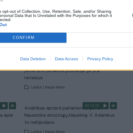
Laidos
|
Lietuva tiesiogiai
o opt-out of Collection, Use, Retention, Sale, and/or Sharing
ersonal Data that Is Unrelated with the Purposes for which it
lected.
Out
CONFIRM
TV
Visi įrašai
Data Deletion
Data Access
Privacy Policy
00:15:54
ko
V. Zalužno pasisakymą laiko bandymu
įsitvirtinti Ukrainos politikoje: jis yra
neteisus
Laidos
|
Nauja diena
00:10:29
s“:
Analitikas aptarė parlamentarų ir G.
ba apie
Nausėdos atostogų klausimą: V. Adamkus
to nebijodavo
Laidos
|
Nauja diena