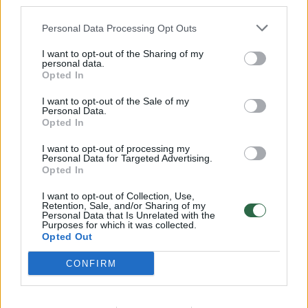
third parties.
32 laipsnių šilumos
Personal Data Processing Opt Outs
Žinios
|
Orai
I want to opt-out of the Sharing of my
personal data.
00:00:59
Opted In
Nufilmavo, kaip patvino Vilniaus Vakarinis aplinkkelis:
vaizdas pribloškia
I want to opt-out of the Sale of my
Personal Data.
Žinios
|
Lietuvos diena
Opted In
I want to opt-out of processing my
Personal Data for Targeted Advertising.
00:00:55
Avarija Vilniuje: į stotelę įsirėžęs automobilis sužalojo
Opted In
dvi moteris
I want to opt-out of Collection, Use,
Žinios
|
Lietuvos diena
Retention, Sale, and/or Sharing of my
Personal Data that Is Unrelated with the
Purposes for which it was collected.
Opted Out
Visi įrašai
CONFIRM