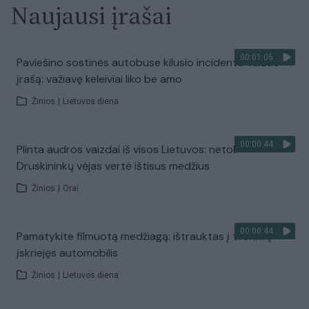
Naujausi įrašai
00:01:05
Paviešino sostinės autobuse kilusio incidento vaizdo
įrašą: važiavę keleiviai liko be amo
Žinios
|
Lietuvos diena
00:00:44
Plinta audros vaizdai iš visos Lietuvos: netoli
Druskininkų vėjas vertė ištisus medžius
Žinios
|
Orai
00:00:44
Pamatykite filmuotą medžiagą: ištrauktas į tvenkinį
įskriejęs automobilis
Žinios
|
Lietuvos diena