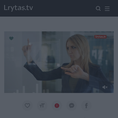
Paremkite Ukrainą