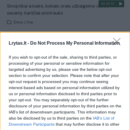
00:00:57
Sinoptikai atsakė, kokiais orais užbaigsime darbo
savaitę: karščiai atsitrauks
Žinios
|
Orai
Visi įrašai
Lrytas.lt -
Do Not Process My Personal Information
If you wish to opt-out of the sale, sharing to third parties, or
processing of your personal or sensitive information for
Žiūrimiausi įrašai
targeted advertising by us, please use the below opt-out
section to confirm your selection. Please note that after your
opt-out request is processed you may continue seeing
interest-based ads based on personal information utilized by
00:00:30
Vaizdai iš tragiškos avarijos Vilniaus r.: dviejų moterų ir
us or personal information disclosed to third parties prior to
vaiko gyvybių išgelbėti nepavyko
your opt-out. You may separately opt-out of the further
disclosure of your personal information by third parties on the
Žinios
|
Lietuvos diena
IAB’s list of downstream participants. This information may
also be disclosed by us to third parties on the
IAB’s List of
Downstream Participants
that may further disclose it to other
00:00:57
Savaitės vidurys nusimato karštas: temperatūra kils iki