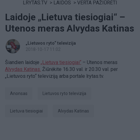
LRYTAS.TV
>
LAIDOS
>
VERTA PAŽIŪRĖTI
Laidoje „Lietuva tiesiogiai“ –
Utenos meras Alvydas Katinas
„Lietuvos ryto“ televizija
2018-10-17 11:02
Šiandien laidoje
„Lietuva tiesiogiai“
– Utenos meras
Alvydas Katinas.
Žiūrėkite 16.30 val. ir 20.30 val. per
„Lietuvos ryto“ televiziją arba portale lrytas.tv.
anonsas
Lietuvos ryto televizija
Lietuva tiesiogiai
Alvydas Katinas