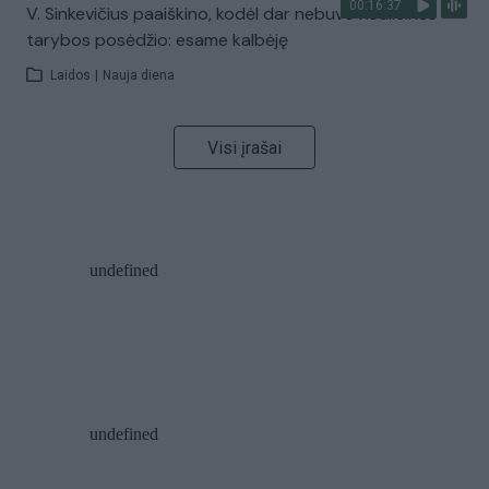
00:16:37
V. Sinkevičius paaiškino, kodėl dar nebuvo Koalicinės
tarybos posėdžio: esame kalbėję
Laidos
|
Nauja diena
Visi įrašai