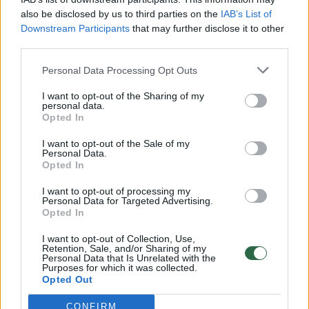
vaiko gyvybių išgelbėti nepavyko
also be disclosed by us to third parties on the
IAB’s List of
Downstream Participants
that may further disclose it to other
Žinios
|
Lietuvos diena
third parties.
Personal Data Processing Opt Outs
00:00:57
Savaitės vidurys nusimato karštas: temperatūra kils iki
32 laipsnių šilumos
I want to opt-out of the Sharing of my
personal data.
Žinios
|
Orai
Opted In
I want to opt-out of the Sale of my
Personal Data.
00:15:54
V. Zalužno pasisakymą laiko bandymu įsitvirtinti
Opted In
Ukrainos politikoje: jis yra neteisus
I want to opt-out of processing my
Personal Data for Targeted Advertising.
Laidos
|
Nauja diena
Opted In
I want to opt-out of Collection, Use,
00:00:57
Sinoptikai atsakė, kokiais orais užbaigsime darbo
Retention, Sale, and/or Sharing of my
Personal Data that Is Unrelated with the
savaitę: karščiai atsitrauks
Purposes for which it was collected.
Opted Out
Žinios
|
Orai
CONFIRM