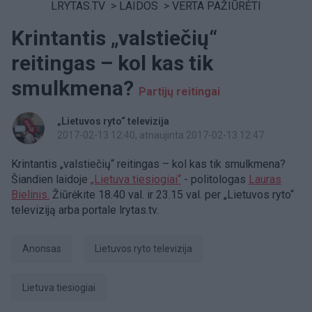
LRYTAS.TV
>
LAIDOS
>
VERTA PAŽIŪRĖTI
Krintantis „valstiečių“
reitingas – kol kas tik
smulkmena?
Partijų reitingai
„Lietuvos ryto“ televizija
2017-02-13 12:40
, atnaujinta 2017-02-13 12:47
Krintantis „valstiečių“ reitingas – kol kas tik smulkmena?
Šiandien laidoje
„Lietuva tiesiogiai“
- politologas
Lauras
Bielinis.
Žiūrėkite 18.40 val. ir 23.15 val. per „Lietuvos ryto“
televiziją arba portale lrytas.tv.
anonsas
Lietuvos ryto televizija
Lietuva tiesiogiai