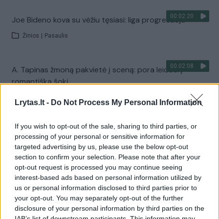
00:02:20
Joe Bideno kova su vėžiu tęsiasi: liga progresuoja
Žinios
|
Pasaulis
00:02:08
A. Tapinas žmoną pakvietė į sceną: pora leidosi į
romantišką šokį
Žinios
|
Pramogos
Lrytas.lt -
Do Not Process My Personal Information
If you wish to opt-out of the sale, sharing to third parties, or
Visi įrašai
processing of your personal or sensitive information for
targeted advertising by us, please use the below opt-out
section to confirm your selection. Please note that after your
opt-out request is processed you may continue seeing
Žiūrimiausi įrašai
interest-based ads based on personal information utilized by
us or personal information disclosed to third parties prior to
your opt-out. You may separately opt-out of the further
disclosure of your personal information by third parties on the
00:00:30
Vaizdai iš tragiškos avarijos Vilniaus r.: dviejų moterų ir
IAB’s list of downstream participants. This information may