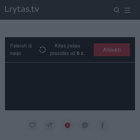
Paleisti iš
Kitas įrašas
Krintantis „valstiečių“ reitingas – kol kas tik smulkmena?
Paremkite Ukrainą
Atšaukti
naujo
prasidės už
5 s.
00:17
00:17