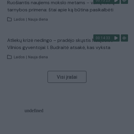
00:15:25
Ruošiantis naujiems mokslo metams – vaikų teisių
tarnybos primena: štai apie ką būtina pasikalbėti
Laidos
|
Nauja diena
00:14:33
Atliekų krizė nedingo – pradėjo skųstis Naujosios
Vilnios gyventojai: I. Budraitė atsakė, kas vyksta
Laidos
|
Nauja diena
Visi įrašai