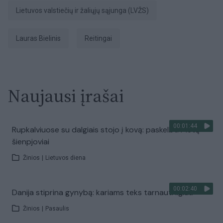
Lietuvos valstiečių ir žaliųjų sąjunga (LVŽS)
Lauras Bielinis
reitingai
Naujausi įrašai
00:01:44
Rupkalviuose su dalgiais stojo į kovą: paskelbti Metų
šienpjoviai
Žinios
|
Lietuvos diena
00:02:40
Danija stiprina gynybą: kariams teks tarnauti ilgiau
Žinios
|
Pasaulis