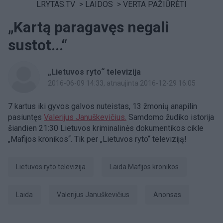
LRYTAS.TV
>
LAIDOS
>
VERTA PAŽIŪRĖTI
„Kartą paragavęs negali
sustot...“
„Lietuvos ryto“ televizija
2016-06-09 14:33
, atnaujinta 2016-12-29 16:05
7 kartus iki gyvos galvos nuteistas, 13 žmonių anapilin
pasiuntęs
Valerijus Januškevičius.
Samdomo žudiko istorija
šiandien 21:30 Lietuvos kriminalinės dokumentikos cikle
„Mafijos kronikos“. Tik per „Lietuvos ryto“ televiziją!
Lietuvos ryto televizija
laida Mafijos kronikos
laida
Valerijus Januškevičius
anonsas