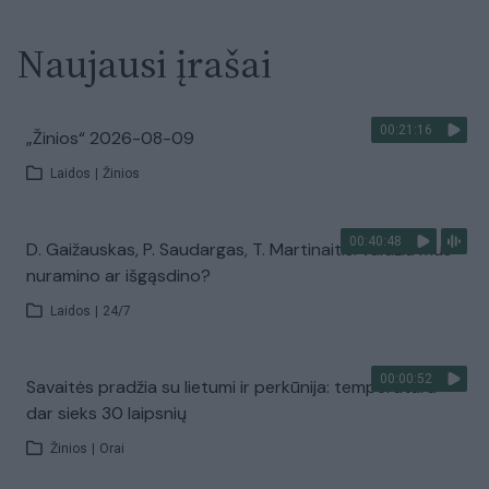
Naujausi įrašai
00:21:16
„Žinios“ 2026-08-09
Laidos
|
Žinios
00:40:48
D. Gaižauskas, P. Saudargas, T. Martinaitis: valdžia mus
nuramino ar išgąsdino?
Laidos
|
24/7
00:00:52
Savaitės pradžia su lietumi ir perkūnija: temperatūra
dar sieks 30 laipsnių
Žinios
|
Orai