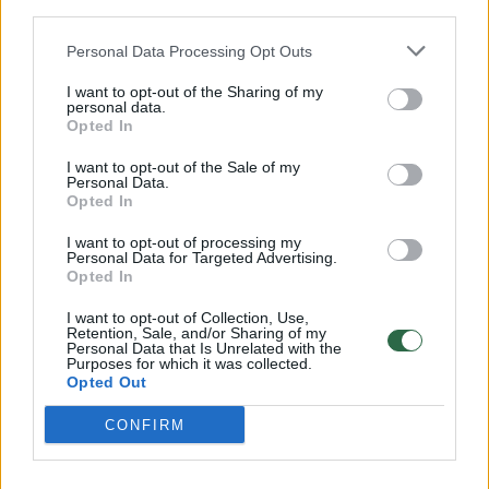
Savaitės vidurys nusimato karštas: temperatūra kils iki
third parties.
32 laipsnių šilumos
Personal Data Processing Opt Outs
Žinios
|
Orai
I want to opt-out of the Sharing of my
personal data.
Opted In
00:15:54
V. Zalužno pasisakymą laiko bandymu įsitvirtinti
Ukrainos politikoje: jis yra neteisus
I want to opt-out of the Sale of my
Personal Data.
Laidos
Opted In
|
Nauja diena
I want to opt-out of processing my
Personal Data for Targeted Advertising.
00:00:57
Sinoptikai atsakė, kokiais orais užbaigsime darbo
Opted In
savaitę: karščiai atsitrauks
I want to opt-out of Collection, Use,
Retention, Sale, and/or Sharing of my
Žinios
|
Orai
Personal Data that Is Unrelated with the
Purposes for which it was collected.
Opted Out
Visi įrašai
CONFIRM