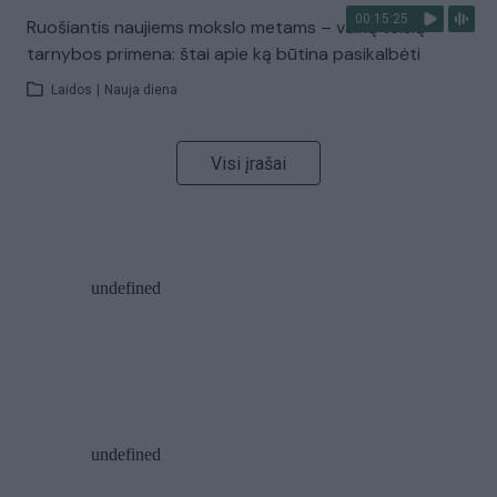
00:15:25
Ruošiantis naujiems mokslo metams – vaikų teisių
tarnybos primena: štai apie ką būtina pasikalbėti
Laidos
|
Nauja diena
Visi įrašai