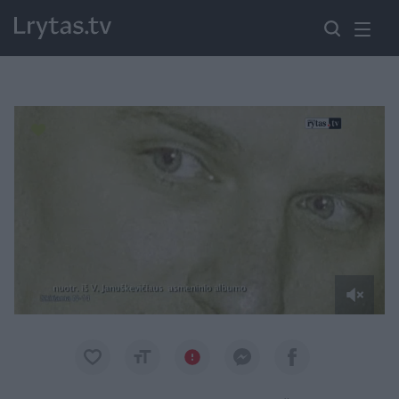
Paremkite Ukrainą