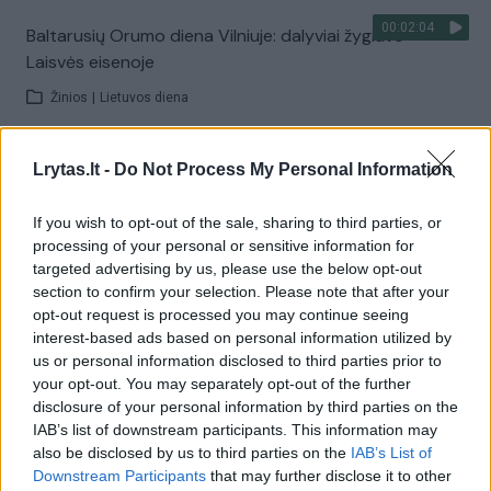
00:02:04
Baltarusių Orumo diena Vilniuje: dalyviai žygiavo
Laisvės eisenoje
Žinios
|
Lietuvos diena
Visi įrašai
Lrytas.lt -
Do Not Process My Personal Information
If you wish to opt-out of the sale, sharing to third parties, or
processing of your personal or sensitive information for
Žiūrimiausi įrašai
targeted advertising by us, please use the below opt-out
section to confirm your selection. Please note that after your
opt-out request is processed you may continue seeing
interest-based ads based on personal information utilized by
00:00:30
Vaizdai iš tragiškos avarijos Vilniaus r.: dviejų moterų ir
us or personal information disclosed to third parties prior to
vaiko gyvybių išgelbėti nepavyko
your opt-out. You may separately opt-out of the further
disclosure of your personal information by third parties on the
Žinios
|
Lietuvos diena
IAB’s list of downstream participants. This information may
also be disclosed by us to third parties on the
IAB’s List of
Downstream Participants
that may further disclose it to other
00:00:57