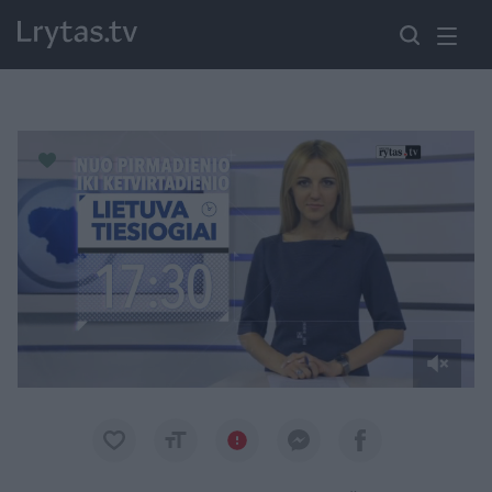
Paremkite Ukrainą