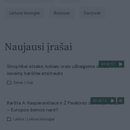
Lietuva tiesiogiai
anonsas
daržovės
Naujausi įrašai
00:00:57
Sinoptikai atsakė, kokiais orais užbaigsime darbo
savaitę: karščiai atsitrauks
Žinios
|
Orai
00:42:12
Karšta A. Kasparavičiaus ir Ž Pavilionio diskusija: Rusija
– Europos šeimos narė?
Laidos
|
Lietuva tiesiogiai