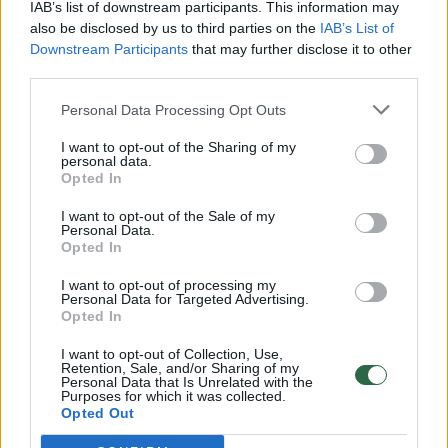
Vaizdai iš tragiškos avarijos Vilniaus r.: dviejų moterų ir
IAB’s list of downstream participants. This information may
vaiko gyvybių išgelbėti nepavyko
also be disclosed by us to third parties on the
IAB’s List of
Downstream Participants
that may further disclose it to other
Žinios
|
Lietuvos diena
third parties.
Personal Data Processing Opt Outs
00:00:57
Savaitės vidurys nusimato karštas: temperatūra kils iki
I want to opt-out of the Sharing of my
32 laipsnių šilumos
personal data.
Opted In
Žinios
|
Orai
I want to opt-out of the Sale of my
Personal Data.
00:00:59
Opted In
Nufilmavo, kaip patvino Vilniaus Vakarinis aplinkkelis:
vaizdas pribloškia
I want to opt-out of processing my
Personal Data for Targeted Advertising.
Žinios
|
Lietuvos diena
Opted In
I want to opt-out of Collection, Use,
Retention, Sale, and/or Sharing of my
00:00:55
Avarija Vilniuje: į stotelę įsirėžęs automobilis sužalojo
Personal Data that Is Unrelated with the
Purposes for which it was collected.
dvi moteris
Opted Out
Žinios
|
Lietuvos diena