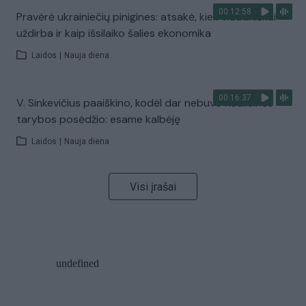
00:12:58
Pravėrė ukrainiečių pinigines: atsakė, kiek vidutiniškai
uždirba ir kaip išsilaiko šalies ekonomika
Laidos
|
Nauja diena
00:16:37
V. Sinkevičius paaiškino, kodėl dar nebuvo Koalicinės
tarybos posėdžio: esame kalbėję
Laidos
|
Nauja diena
Visi įrašai