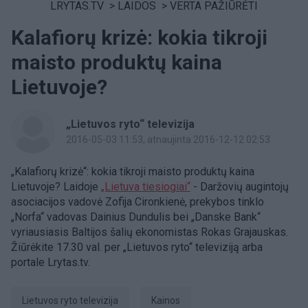
LRYTAS.TV
>
LAIDOS
>
VERTA PAŽIŪRĖTI
Kalafiorų krizė: kokia tikroji
maisto produktų kaina
Lietuvoje?
„Lietuvos ryto“ televizija
2016-05-03 11:53
, atnaujinta 2016-12-12 02:53
„Kalafiorų krizė“: kokia tikroji maisto produktų kaina
Lietuvoje? Laidoje
„Lietuva tiesiogiai“
- Daržovių augintojų
asociacijos vadovė Zofija Cironkienė, prekybos tinklo
„Norfa“ vadovas Dainius Dundulis bei „Danske Bank“
vyriausiasis Baltijos šalių ekonomistas Rokas Grajauskas.
Žiūrėkite 17.30 val. per „Lietuvos ryto“ televiziją arba
portale Lrytas.tv.
Lietuvos ryto televizija
Kainos