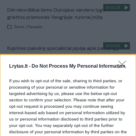
00:02:33
Dėl rekordiškai žemo Dunojaus vandens lygio –
griežtos priemonės Vengrijoje: turistai įtūžę
Žinios
|
Pasaulis
00:04:00
Kuprines pasvėrę specialistai įspėja apie pavojingą
įprotį: tą daro daugiau nei pusė pradinukų
Žinios
|
Lietuvos diena
Lrytas.lt -
Do Not Process My Personal Information
If you wish to opt-out of the sale, sharing to third parties, or
Visi įrašai
processing of your personal or sensitive information for
targeted advertising by us, please use the below opt-out
section to confirm your selection. Please note that after your
opt-out request is processed you may continue seeing
Žiūrimiausi įrašai
interest-based ads based on personal information utilized by
us or personal information disclosed to third parties prior to
your opt-out. You may separately opt-out of the further
disclosure of your personal information by third parties on the
00:00:30