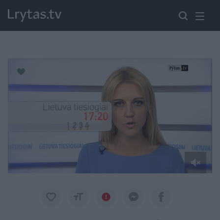
Paremkite Ukrainą