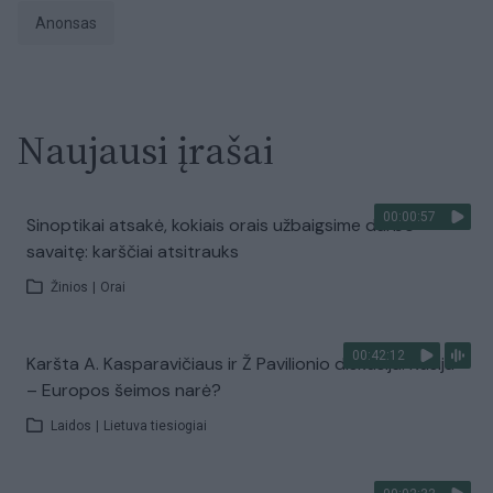
anonsas
Naujausi įrašai
00:00:57
Sinoptikai atsakė, kokiais orais užbaigsime darbo
savaitę: karščiai atsitrauks
Žinios
|
Orai
00:42:12
Karšta A. Kasparavičiaus ir Ž Pavilionio diskusija: Rusija
– Europos šeimos narė?
Laidos
|
Lietuva tiesiogiai