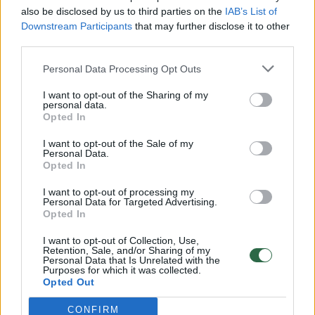
vaiko gyvybių išgelbėti nepavyko
also be disclosed by us to third parties on the
IAB’s List of
Žinios
|
Lietuvos diena
Downstream Participants
that may further disclose it to other
third parties.
00:00:57
Personal Data Processing Opt Outs
Savaitės vidurys nusimato karštas: temperatūra kils iki
32 laipsnių šilumos
I want to opt-out of the Sharing of my
personal data.
Žinios
|
Orai
Opted In
I want to opt-out of the Sale of my
Personal Data.
00:00:59
Nufilmavo, kaip patvino Vilniaus Vakarinis aplinkkelis:
Opted In
vaizdas pribloškia
I want to opt-out of processing my
Žinios
|
Lietuvos diena
Personal Data for Targeted Advertising.
Opted In
I want to opt-out of Collection, Use,
00:00:55
Avarija Vilniuje: į stotelę įsirėžęs automobilis sužalojo
Retention, Sale, and/or Sharing of my
Personal Data that Is Unrelated with the
dvi moteris
Purposes for which it was collected.
Opted Out
Žinios
|
Lietuvos diena
CONFIRM