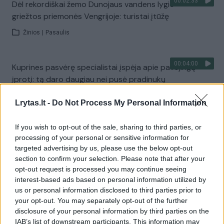
00:02:33
Dėl rekordiškai žemo Dunojaus vandens lygio –
griežtos priemonės Vengrijoje: turistai įtūžę
Žinios
|
Pasaulis
00:04:00
Kuprines pasvėrę specialistai įspėja apie pavojingą
įprotį: tą daro daugiau nei pusė pradinukų
Žinios
|
Lietuvos diena
Lrytas.lt -
Do Not Process My Personal Information
If you wish to opt-out of the sale, sharing to third parties, or
Visi įrašai
processing of your personal or sensitive information for
targeted advertising by us, please use the below opt-out
section to confirm your selection. Please note that after your
opt-out request is processed you may continue seeing
Žiūrimiausi įrašai
interest-based ads based on personal information utilized by
us or personal information disclosed to third parties prior to
your opt-out. You may separately opt-out of the further
00:00:30
Vaizdai iš tragiškos avarijos Vilniaus r.: dviejų moterų ir
disclosure of your personal information by third parties on the
IAB’s list of downstream participants. This information may