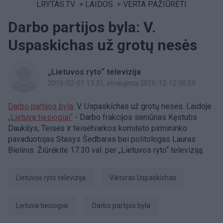
LRYTAS.TV
>
LAIDOS
>
VERTA PAŽIŪRĖTI
Darbo partijos byla: V.
Uspaskichas už grotų nesės
„Lietuvos ryto“ televizija
2016-02-01 13:31
, atnaujinta 2016-12-12 00:59
Darbo partijos byla:
V. Uspaskichas už grotų nesės. Laidoje
„Lietuva tiesiogiai“
- Darbo frakcijos seniūnas Kęstutis
Daukšys, Teisės ir teisėtvarkos komiteto pirmininko
pavaduotojas Stasys Šedbaras bei politologas Lauras
Bielinis. Žiūrėkite 17.30 val. per „Lietuvos ryto“ televiziją.
Lietuvos ryto televizija
Viktoras Uspaskichas
Lietuva tiesiogiai
Darbo partijos byla