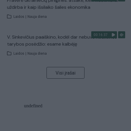
Pravėrė ukrainiečių pinigines: atsakė, kiek vidutiniškai
uždirba ir kaip išsilaiko šalies ekonomika
Laidos
|
Nauja diena
00:16:37
V. Sinkevičius paaiškino, kodėl dar nebuvo Koalicinės
tarybos posėdžio: esame kalbėję
Laidos
|
Nauja diena
Visi įrašai