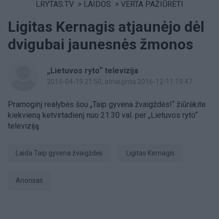
LRYTAS.TV
>
LAIDOS
>
VERTA PAŽIŪRĖTI
Ligitas Kernagis atjaunėjo dėl
dvigubai jaunesnės žmonos
„Lietuvos ryto“ televizija
2015-04-19 21:50
, atnaujinta 2016-12-11 19:47
Pramoginį realybės šou „Taip gyvena žvaigždės!“ žiūrėkite
kiekvieną ketvirtadienį nuo 21:30 val. per „Lietuvos ryto“
televiziją.
Laida Taip gyvena žvaigždės
Ligitas Kernagis
anonsas