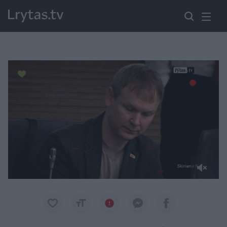
Paremkite Ukrainą