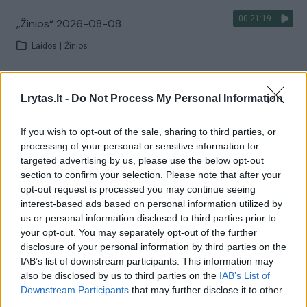
00:21:19
„Žinios“ 2026-08-08
Laidos
|
Žinios
Visi įrašai
Lrytas.lt -
Do Not Process My Personal Information
If you wish to opt-out of the sale, sharing to third parties, or
processing of your personal or sensitive information for
Žiūrimiausi įrašai
targeted advertising by us, please use the below opt-out
section to confirm your selection. Please note that after your
opt-out request is processed you may continue seeing
00:00:30
interest-based ads based on personal information utilized by
Vaizdai iš tragiškos avarijos Vilniaus r.: dviejų moterų ir
us or personal information disclosed to third parties prior to
vaiko gyvybių išgelbėti nepavyko
your opt-out. You may separately opt-out of the further
Žinios
|
Lietuvos diena
disclosure of your personal information by third parties on the
IAB’s list of downstream participants. This information may
also be disclosed by us to third parties on the
IAB’s List of
00:00:57
Downstream Participants
that may further disclose it to other
Savaitės vidurys nusimato karštas: temperatūra kils iki
third parties.