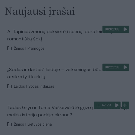
Naujausi įrašai
00:02:08
A. Tapinas žmoną pakvietė į sceną: pora leidosi į
romantišką šokį
Žinios
|
Pramogos
00:22:28
„Sodas ir daržas“ laidoje – veiksmingas būdas
atsikratyti kurklių
Laidos
|
Sodas ir daržas
00:42:29
Tadas Gryn ir Toma Vaškevičiūtė grįžo į praeitį: kodėl jų
meilės istorija padėjo ekrane?
Žinios
|
Lietuvos diena