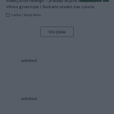
Atliekų krizė nedingo – pradėjo skųstis Naujosios
Vilnios gyventojai: I. Budraitė atsakė, kas vyksta
Laidos
|
Nauja diena
Visi įrašai