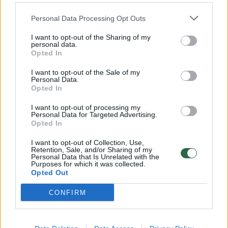
32 laipsnių šilumos
Personal Data Processing Opt Outs
Žinios
|
Orai
I want to opt-out of the Sharing of my
personal data.
00:15:54
V. Zalužno pasisakymą laiko bandymu įsitvirtinti
Opted In
Ukrainos politikoje: jis yra neteisus
I want to opt-out of the Sale of my
Personal Data.
Laidos
|
Nauja diena
Opted In
I want to opt-out of processing my
00:00:57
Personal Data for Targeted Advertising.
Sinoptikai atsakė, kokiais orais užbaigsime darbo
Opted In
savaitę: karščiai atsitrauks
I want to opt-out of Collection, Use,
Žinios
|
Orai
Retention, Sale, and/or Sharing of my
Personal Data that Is Unrelated with the
Purposes for which it was collected.
Opted Out
Visi įrašai
CONFIRM