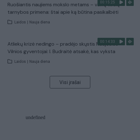
00:15:25
Ruošiantis naujiems mokslo metams – vaikų teisių
tarnybos primena: štai apie ką būtina pasikalbėti
Laidos
|
Nauja diena
00:14:33
Atliekų krizė nedingo – pradėjo skųstis Naujosios
Vilnios gyventojai: I. Budraitė atsakė, kas vyksta
Laidos
|
Nauja diena
Visi įrašai