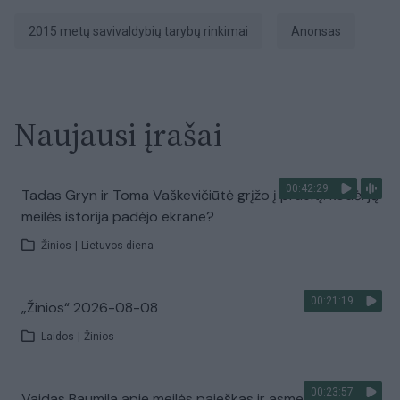
2015 metų savivaldybių tarybų rinkimai
anonsas
Naujausi įrašai
00:42:29
Tadas Gryn ir Toma Vaškevičiūtė grįžo į praeitį: kodėl jų
meilės istorija padėjo ekrane?
Žinios
|
Lietuvos diena
00:21:19
„Žinios“ 2026-08-08
Laidos
|
Žinios
00:23:57
Vaidas Baumila apie meilės paieškas ir asmeninių