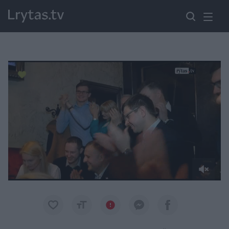
Paremkite Ukrainą