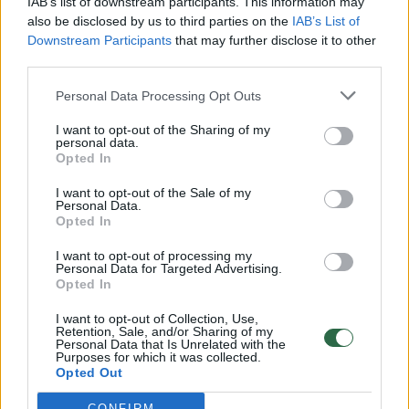
IAB’s list of downstream participants. This information may
also be disclosed by us to third parties on the
IAB’s List of
Žinios
|
Lietuvos diena
Downstream Participants
that may further disclose it to other
third parties.
00:00:57
Savaitės vidurys nusimato karštas: temperatūra kils iki
Personal Data Processing Opt Outs
32 laipsnių šilumos
I want to opt-out of the Sharing of my
Žinios
|
Orai
personal data.
Opted In
I want to opt-out of the Sale of my
00:15:54
V. Zalužno pasisakymą laiko bandymu įsitvirtinti
Personal Data.
Ukrainos politikoje: jis yra neteisus
Opted In
Laidos
|
Nauja diena
I want to opt-out of processing my
Personal Data for Targeted Advertising.
Opted In
00:05:25
K. Prunskienės brolis prisiminė jaudinančią akimirką
I want to opt-out of Collection, Use,
Retention, Sale, and/or Sharing of my
prieš mirtį: „Tai buvo simbolinis mūsų pagerbimo
Personal Data that Is Unrelated with the
ženklas“
Purposes for which it was collected.
Opted Out
Žinios
|
Lietuvos diena
CONFIRM