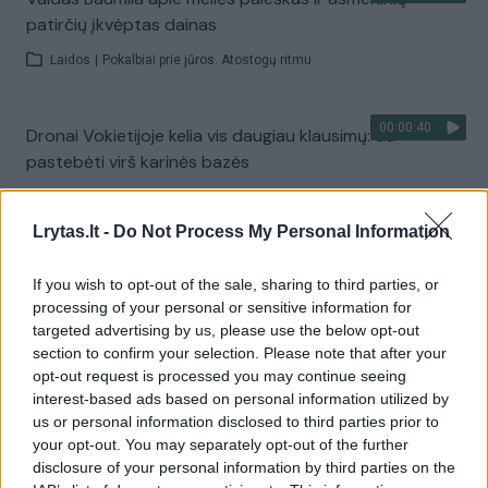
patirčių įkvėptas dainas
Laidos
|
Pokalbiai prie jūros. Atostogų ritmu
00:00:40
Dronai Vokietijoje kelia vis daugiau klausimų: du
pastebėti virš karinės bazės
Žinios
|
Pasaulis
Lrytas.lt -
Do Not Process My Personal Information
Visi įrašai
If you wish to opt-out of the sale, sharing to third parties, or
processing of your personal or sensitive information for
targeted advertising by us, please use the below opt-out
section to confirm your selection. Please note that after your
Žiūrimiausi įrašai
opt-out request is processed you may continue seeing
interest-based ads based on personal information utilized by
us or personal information disclosed to third parties prior to
your opt-out. You may separately opt-out of the further
00:00:30
Vaizdai iš tragiškos avarijos Vilniaus r.: dviejų moterų ir
disclosure of your personal information by third parties on the
vaiko gyvybių išgelbėti nepavyko