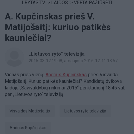
LRYTAS.TV
>
LAIDOS
>
VERTA PAŽIŪRĖTI
A. Kupčinskas prieš V.
Matijošaitį: kuriuo patikės
kauniečiai?
„Lietuvos ryto“ televizija
2015-03-12 19:08
, atnaujinta 2016-12-11 18:57
Vienas prieš vieną:
Andrius Kupčinskas
prieš Visvaldą
Matijošaitį. Kuriuo patikės kauniečiai? Kandidatų dvikova
laidoje „Savivaldybių rinkimai 2015“ penktadienį 18.45 val.
per „Lietuvos ryto“ televiziją.
Visvaldas Matijošaitis
Lietuvos ryto televizija
Andrius Kupčinskas