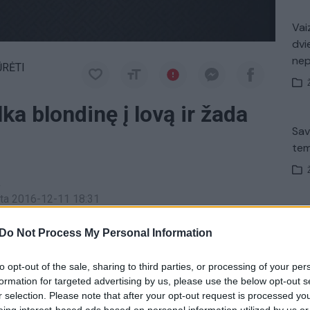
Vaiz
dvi
ne
ŪRĖTI
ka blondinę į lovą ir žada
Sav
tem
a
inta 2016-12-11 18:31
Nuf
nį nuo 21:30 val. per „Lietuvos ryto“ televiziją.
Do Not Process My Personal Information
Vak
to opt-out of the sale, sharing to third parties, or processing of your per
Telšiai
formation for targeted advertising by us, please use the below opt-out s
r selection. Please note that after your opt-out request is processed y
Avar
eing interest-based ads based on personal information utilized by us or