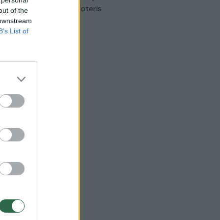
omobilis sužalojo dvi moteris
out of the
 downstream
Žinios
|
Lietuvos diena
B’s List of