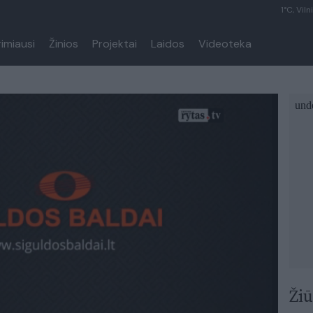
1°C, Viln
rimiausi
Žinios
Projektai
Laidos
Videoteka
Žiū