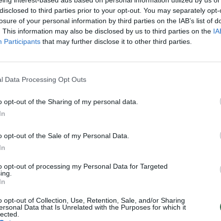
aut
disclosed to third parties prior to your opt-out. You may separately opt-
losure of your personal information by third parties on the IAB’s list of
Visi įrašai
. This information may also be disclosed by us to third parties on the
IA
Participants
that may further disclose it to other third parties.
1:05
00:00:44
Plinta audros vaizdai iš visos Lietuvos:
iai liko
netoli Druskininkų vėjas vertė ištisus
l Data Processing Opt Outs
medžius
o opt-out of the Sharing of my personal data.
Žinios
|
Orai
In
o opt-out of the Sale of my Personal Data.
0:44
00:00:57
auktas
Sinoptikai atsakė, kokiais orais užbaigsime
In
darbo savaitę: karščiai atsitrauks
to opt-out of processing my Personal Data for Targeted
Žinios
|
Orai
ing.
In
o opt-out of Collection, Use, Retention, Sale, and/or Sharing
TV
ersonal Data that Is Unrelated with the Purposes for which it
Visi įrašai
lected.