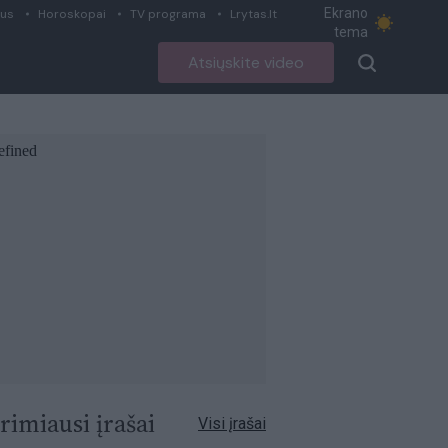
Ekrano
ius
Horoskopai
TV programa
Lrytas.lt
tema
Atsiųskite video
rimiausi įrašai
Visi įrašai