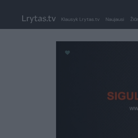
Klausyk Lrytas.tv
Naujausi
Žiū
Paremkite Ukrainą