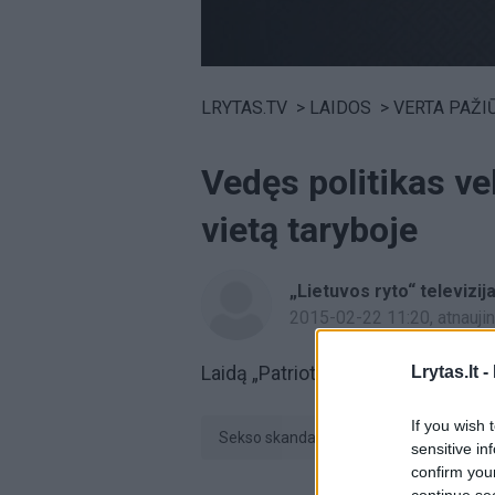
Volume
0%
LRYTAS.TV
>
LAIDOS
>
VERTA PAŽI
Vedęs politikas vel
vietą taryboje
„Lietuvos ryto“ televizij
2015-02-22 11:20
, atnauj
Laidą „Patriotai“ žiūrėkite antradie
Lrytas.lt -
If you wish 
sekso skandalas
laida Patriotai
sensitive in
confirm you
continue se