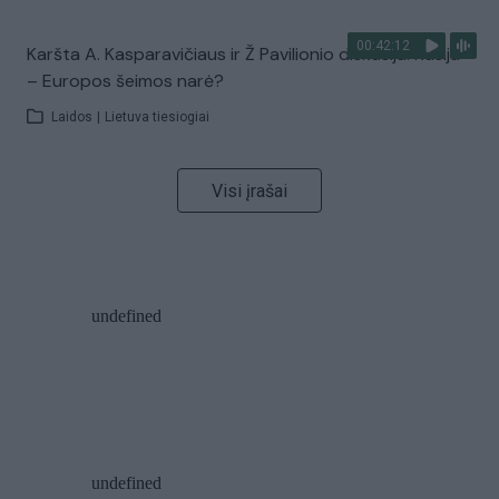
00:42:12
Karšta A. Kasparavičiaus ir Ž Pavilionio diskusija: Rusija
– Europos šeimos narė?
Laidos
|
Lietuva tiesiogiai
Visi įrašai