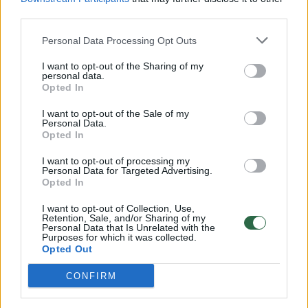
00:00:57
third parties.
Savaitės vidurys nusimato karštas: temperatūra kils iki
32 laipsnių šilumos
Personal Data Processing Opt Outs
Žinios
|
Orai
I want to opt-out of the Sharing of my
personal data.
Opted In
00:15:54
V. Zalužno pasisakymą laiko bandymu įsitvirtinti
I want to opt-out of the Sale of my
Ukrainos politikoje: jis yra neteisus
Personal Data.
Opted In
Laidos
|
Nauja diena
I want to opt-out of processing my
Personal Data for Targeted Advertising.
Opted In
00:00:59
Nufilmavo, kaip patvino Vilniaus Vakarinis aplinkkelis:
vaizdas pribloškia
I want to opt-out of Collection, Use,
Retention, Sale, and/or Sharing of my
Personal Data that Is Unrelated with the
Žinios
|
Lietuvos diena
Purposes for which it was collected.
Opted Out
Visi įrašai
CONFIRM