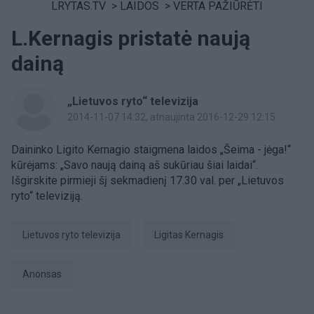
LRYTAS.TV
>
LAIDOS
>
VERTA PAŽIŪRĖTI
L.Kernagis pristatė naują
dainą
„Lietuvos ryto“ televizija
2014-11-07 14:32
, atnaujinta 2016-12-29 12:15
Daininko Ligito Kernagio staigmena laidos „Šeima - jėga!“
kūrėjams: „Savo naują dainą aš sukūriau šiai laidai“.
Išgirskite pirmieji šį sekmadienį 17.30 val. per „Lietuvos
ryto“ televiziją.
Lietuvos ryto televizija
Ligitas Kernagis
anonsas