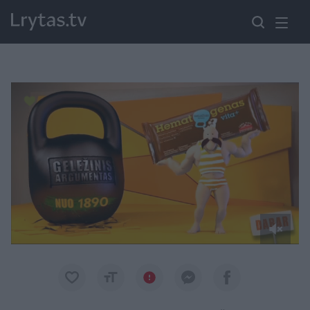
Paremkite Ukrainą