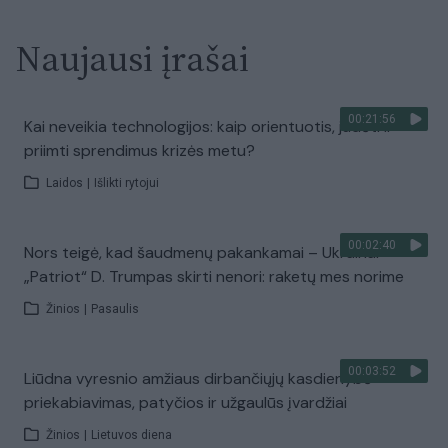
Naujausi įrašai
00:21:56
Kai neveikia technologijos: kaip orientuotis, judėti ir
priimti sprendimus krizės metu?
Laidos
|
Išlikti rytojui
00:02:40
Nors teigė, kad šaudmenų pakankamai – Ukrainai
„Patriot“ D. Trumpas skirti nenori: raketų mes norime
Žinios
|
Pasaulis
00:03:52
Liūdna vyresnio amžiaus dirbančiųjų kasdienybė –
priekabiavimas, patyčios ir užgaulūs įvardžiai
Žinios
|
Lietuvos diena