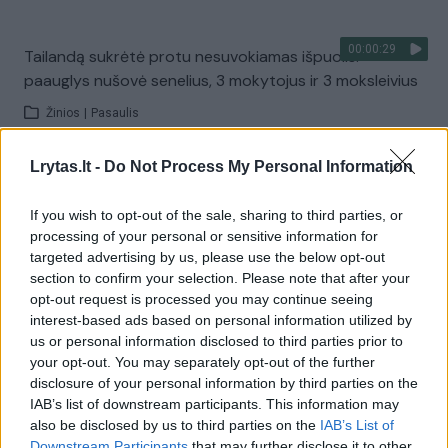
00:00:29
Tailandą sukrėtė protu nesuvokiamas išpuolis:
paauglys nušovė senelius, 3 mokytojus ir 3 moksleivius
Žinios
|
Pasaulis
Lrytas.lt -
Do Not Process My Personal Information
Visi įrašai
If you wish to opt-out of the sale, sharing to third parties, or
processing of your personal or sensitive information for
targeted advertising by us, please use the below opt-out
Žiūrimiausi įrašai
section to confirm your selection. Please note that after your
opt-out request is processed you may continue seeing
interest-based ads based on personal information utilized by
00:00:30
us or personal information disclosed to third parties prior to
Vaizdai iš tragiškos avarijos Vilniaus r.: dviejų moterų ir
your opt-out. You may separately opt-out of the further
vaiko gyvybių išgelbėti nepavyko
disclosure of your personal information by third parties on the
IAB’s list of downstream participants. This information may
Žinios
|
Lietuvos diena
also be disclosed by us to third parties on the
IAB’s List of
Downstream Participants
that may further disclose it to other