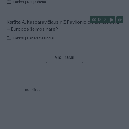
Laidos
|
Nauja diena
00:42:12
Karšta A. Kasparavičiaus ir Ž Pavilionio diskusija: Rusija
– Europos šeimos narė?
Laidos
|
Lietuva tiesiogiai
Visi įrašai