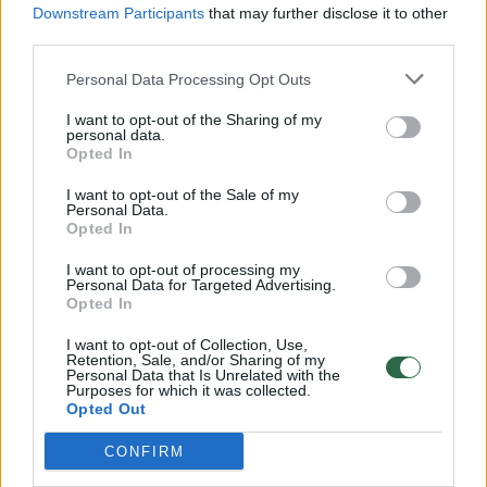
Downstream Participants
that may further disclose it to other
third parties.
00:00:57
Savaitės vidurys nusimato karštas: temperatūra kils iki
Personal Data Processing Opt Outs
32 laipsnių šilumos
Žinios
I want to opt-out of the Sharing of my
|
Orai
personal data.
Opted In
00:15:54
V. Zalužno pasisakymą laiko bandymu įsitvirtinti
I want to opt-out of the Sale of my
Personal Data.
Ukrainos politikoje: jis yra neteisus
Opted In
Laidos
|
Nauja diena
I want to opt-out of processing my
Personal Data for Targeted Advertising.
Opted In
00:00:59
Nufilmavo, kaip patvino Vilniaus Vakarinis aplinkkelis:
I want to opt-out of Collection, Use,
vaizdas pribloškia
Retention, Sale, and/or Sharing of my
Personal Data that Is Unrelated with the
Purposes for which it was collected.
Žinios
|
Lietuvos diena
Opted Out
CONFIRM
Visi įrašai