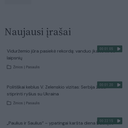
Naujausi įrašai
00:01:05
Viduržemio jūra pasiekė rekordą: vanduo įkaito iki 33
laipsnių
Žinios
|
Pasaulis
00:01:20
Politiškai keblus V. Zelenskio vizitas: Serbija žada
stiprinti ryšius su Ukraina
Žinios
|
Pasaulis
00:22:15
„Paulius ir Saulius“ – ypatingai karšta diena Dzūkijos