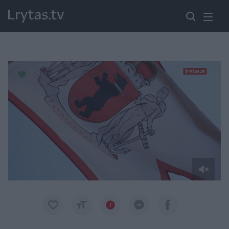
Paremkite Ukrainą