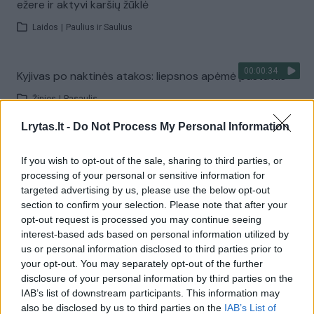
ežere ir aktyvi karšių žūklė
Laidos
|
Paulius ir Saulius
00:00:34
Kyjivas po naktinės atakos: liepsnos apėmė pastatus
Žinios
|
Pasaulis
Lrytas.lt -
Do Not Process My Personal Information
Visi įrašai
If you wish to opt-out of the sale, sharing to third parties, or
processing of your personal or sensitive information for
targeted advertising by us, please use the below opt-out
Žiūrimiausi įrašai
section to confirm your selection. Please note that after your
opt-out request is processed you may continue seeing
interest-based ads based on personal information utilized by
us or personal information disclosed to third parties prior to
00:00:30
Vaizdai iš tragiškos avarijos Vilniaus r.: dviejų moterų ir
your opt-out. You may separately opt-out of the further
vaiko gyvybių išgelbėti nepavyko
disclosure of your personal information by third parties on the
IAB’s list of downstream participants. This information may
Žinios
|
Lietuvos diena
also be disclosed by us to third parties on the
IAB’s List of