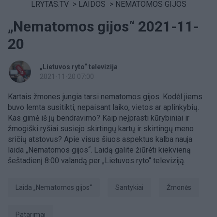
LRYTAS.TV
>
LAIDOS
>
NEMATOMOS GIJOS
„Nematomos gijos“ 2021-11-
20
„Lietuvos ryto“ televizija
2021-11-20 07:00
Kartais žmones jungia tarsi nematomos gijos. Kodėl jiems
buvo lemta susitikti, nepaisant laiko, vietos ar aplinkybių.
Kas gimė iš jų bendravimo? Kaip neįprasti kūrybiniai ir
žmogiški ryšiai susiejo skirtingų kartų ir skirtingų meno
sričių atstovus? Apie visus šiuos aspektus kalba nauja
laida „Nematomos gijos“. Laidą galite žiūrėti kiekvieną
šeštadienį 8:00 valandą per „Lietuvos ryto“ televiziją.
Laida „Nematomos gijos“
Santykiai
Žmonės
Patarimai