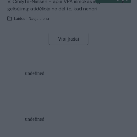
V. Čmilytė-Nielsen – apie VPA išmokas ir gimstamumo
gelbėjimą: atidėlioja ne dėl to, kad nenori
Laidos
|
Nauja diena
Visi įrašai