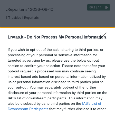
00:18:11
„Reporteris“ 2026-08-10
Laidos
|
Reporteris
Visi įrašai
Lrytas.lt -
Do Not Process My Personal Information
If you wish to opt-out of the sale, sharing to third parties, or
processing of your personal or sensitive information for
Žiūrimiausi įrašai
targeted advertising by us, please use the below opt-out
section to confirm your selection. Please note that after your
opt-out request is processed you may continue seeing
00:00:30
interest-based ads based on personal information utilized by
Vaizdai iš tragiškos avarijos Vilniaus r.: dviejų moterų ir
us or personal information disclosed to third parties prior to
vaiko gyvybių išgelbėti nepavyko
your opt-out. You may separately opt-out of the further
Žinios
|
Lietuvos diena
disclosure of your personal information by third parties on the
IAB’s list of downstream participants. This information may
also be disclosed by us to third parties on the
IAB’s List of
00:00:57
Downstream Participants
that may further disclose it to other
Savaitės vidurys nusimato karštas: temperatūra kils iki
third parties.