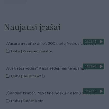
Naujausi įrašai
00:22:15
„Vasara ant piliakalnio“: 300 metų freskos Lietuvoje
Laidos
|
Vasara ant piliakalnio
00:22:48
„Sveikatos kodas“. Kada sėdėjimas tampa liga?
Laidos
|
Sveikatos kodas
00:40:15
„Šiandien kimba“. Popietinė lydekų ir ešerių paieška
Laidos
|
Šiandien kimba