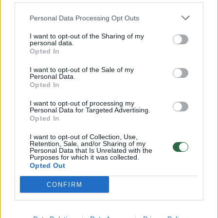
32 laipsnių šilumos
Personal Data Processing Opt Outs
Žinios
|
Orai
I want to opt-out of the Sharing of my
personal data.
00:15:54
V. Zalužno pasisakymą laiko bandymu įsitvirtinti
Opted In
Ukrainos politikoje: jis yra neteisus
I want to opt-out of the Sale of my
Personal Data.
Laidos
|
Nauja diena
Opted In
I want to opt-out of processing my
Personal Data for Targeted Advertising.
00:00:57
Sinoptikai atsakė, kokiais orais užbaigsime darbo
Opted In
savaitę: karščiai atsitrauks
I want to opt-out of Collection, Use,
Žinios
|
Orai
Retention, Sale, and/or Sharing of my
Personal Data that Is Unrelated with the
Purposes for which it was collected.
Opted Out
Visi įrašai
CONFIRM