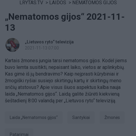
LRYTAS.TV
>
LAIDOS
>
NEMATOMOS GIJOS
„Nematomos gijos“ 2021-11-
13
„Lietuvos ryto“ televizija
2021-11-13 07:00
Kartais žmones jungia tarsi nematomos gijos. Kodėl jiems
buvo lemta susitikti, nepaisant laiko, vietos ar aplinkybių.
Kas gimė iš jų bendravimo? Kaip neįprasti kūrybiniai ir
žmogiški ryšiai susiejo skirtingų kartų ir skirtingų meno
sričių atstovus? Apie visus šiuos aspektus kalba nauja
laida „Nematomos gijos“. Laidą galite žiūrėti kiekvieną
šeštadienį 8:00 valandą per „Lietuvos ryto“ televiziją.
Laida „Nematomos gijos“
Santykiai
Žmonės
Patarimai