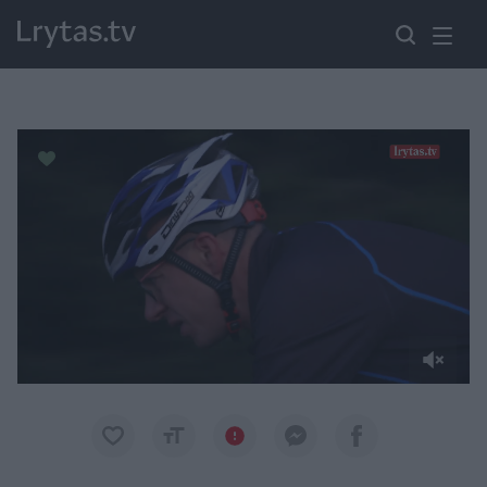
Paremkite Ukrainą