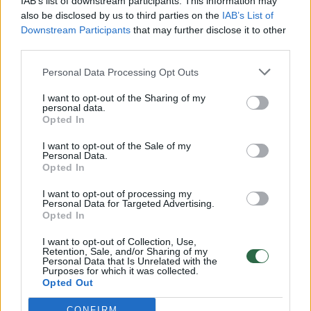
IAB’s list of downstream participants. This information may
vaiko gyvybių išgelbėti nepavyko
also be disclosed by us to third parties on the
IAB’s List of
Downstream Participants
that may further disclose it to other
Žinios
|
Lietuvos diena
third parties.
Personal Data Processing Opt Outs
00:00:57
Savaitės vidurys nusimato karštas: temperatūra kils iki
32 laipsnių šilumos
I want to opt-out of the Sharing of my
personal data.
Žinios
Opted In
|
Orai
I want to opt-out of the Sale of my
Personal Data.
00:00:59
Nufilmavo, kaip patvino Vilniaus Vakarinis aplinkkelis:
Opted In
vaizdas pribloškia
I want to opt-out of processing my
Personal Data for Targeted Advertising.
Žinios
|
Lietuvos diena
Opted In
I want to opt-out of Collection, Use,
00:00:55
Retention, Sale, and/or Sharing of my
Avarija Vilniuje: į stotelę įsirėžęs automobilis sužalojo
Personal Data that Is Unrelated with the
dvi moteris
Purposes for which it was collected.
Opted Out
Žinios
|
Lietuvos diena
CONFIRM