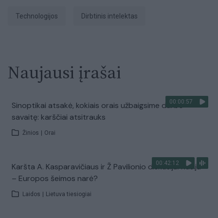
Technologijos
dirbtinis intelektas
Naujausi įrašai
00:00:57
Sinoptikai atsakė, kokiais orais užbaigsime darbo
savaitę: karščiai atsitrauks
Žinios
|
Orai
00:42:12
Karšta A. Kasparavičiaus ir Ž Pavilionio diskusija: Rusija
– Europos šeimos narė?
Laidos
|
Lietuva tiesiogiai