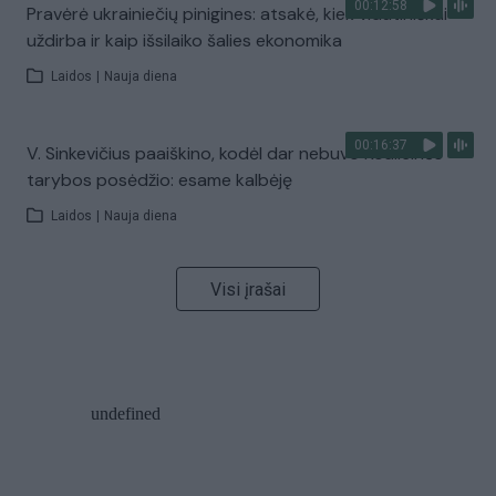
00:12:58
Pravėrė ukrainiečių pinigines: atsakė, kiek vidutiniškai
uždirba ir kaip išsilaiko šalies ekonomika
Laidos
|
Nauja diena
00:16:37
V. Sinkevičius paaiškino, kodėl dar nebuvo Koalicinės
tarybos posėdžio: esame kalbėję
Laidos
|
Nauja diena
Visi įrašai