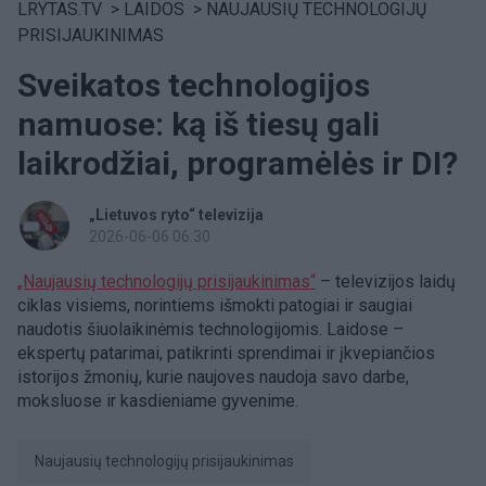
LRYTAS.TV
>
LAIDOS
>
NAUJAUSIŲ TECHNOLOGIJŲ
PRISIJAUKINIMAS
Sveikatos technologijos
namuose: ką iš tiesų gali
laikrodžiai, programėlės ir DI?
„Lietuvos ryto“ televizija
2026-06-06 06:30
„Naujausių technologijų prisijaukinimas“
– televizijos laidų
ciklas visiems, norintiems išmokti patogiai ir saugiai
naudotis šiuolaikinėmis technologijomis. Laidose –
ekspertų patarimai, patikrinti sprendimai ir įkvepiančios
istorijos žmonių, kurie naujoves naudoja savo darbe,
moksluose ir kasdieniame gyvenime.
Naujausių technologijų prisijaukinimas