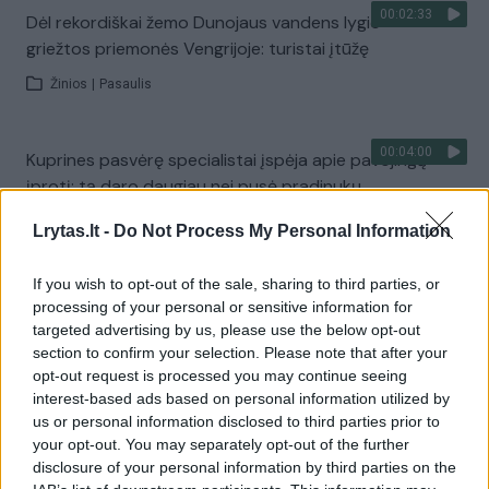
00:02:33
Dėl rekordiškai žemo Dunojaus vandens lygio –
griežtos priemonės Vengrijoje: turistai įtūžę
Žinios
|
Pasaulis
00:04:00
Kuprines pasvėrę specialistai įspėja apie pavojingą
įprotį: tą daro daugiau nei pusė pradinukų
Žinios
|
Lietuvos diena
Lrytas.lt -
Do Not Process My Personal Information
If you wish to opt-out of the sale, sharing to third parties, or
Visi įrašai
processing of your personal or sensitive information for
targeted advertising by us, please use the below opt-out
section to confirm your selection. Please note that after your
opt-out request is processed you may continue seeing
Žiūrimiausi įrašai
interest-based ads based on personal information utilized by
us or personal information disclosed to third parties prior to
your opt-out. You may separately opt-out of the further
disclosure of your personal information by third parties on the
00:00:30
Vaizdai iš tragiškos avarijos Vilniaus r.: dviejų moterų ir