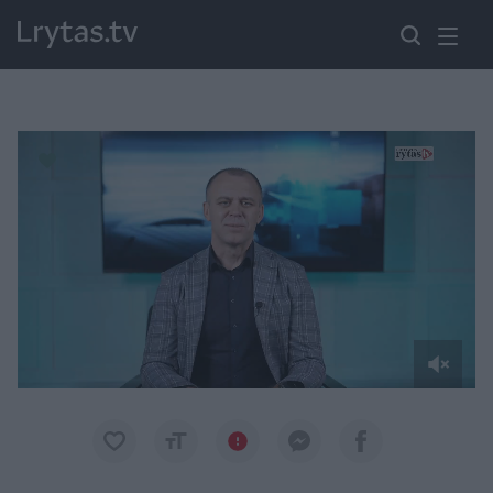
Paremkite Ukrainą