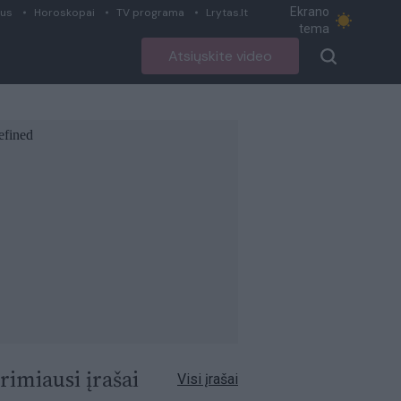
Ekrano
ius
Horoskopai
TV programa
Lrytas.lt
tema
Atsiųskite video
rimiausi įrašai
Visi įrašai