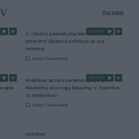
TV
Visi įrašai
00:15:54
ko
V. Zalužno pasisakymą laiko bandymu
įsitvirtinti Ukrainos politikoje: jis yra
neteisus
Laidos
|
Nauja diena
00:10:29
s“:
Analitikas aptarė parlamentarų ir G.
ba apie
Nausėdos atostogų klausimą: V. Adamkus
to nebijodavo
Laidos
|
Nauja diena