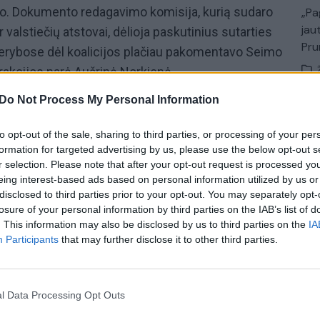
to. Dokumento redagavimo komisija, kurią sudaro
„Pa
jau
 valstiečių atstovai, dėlioja paskutinius sutarties
Pru
 derybose dėl koalicijos plačiau pakomentavo Seimo
rakcijos narė Aušrinė Norkienė.
Do Not Process My Personal Information
iai, pokalbiai su herojais, ekspertų įžvalgos ir
 ir diskusijos apie socialinius tinklus
to opt-out of the sale, sharing to third parties, or processing of your per
 „Lietuvos ryto“ televizijos laidoje
„Nauja diena“.
formation for targeted advertising by us, please use the below opt-out s
val. per „Lietuvos ryto“ televiziją ir „YouTube“
r selection. Please note that after your opt-out request is processed y
eing interest-based ads based on personal information utilized by us or
disclosed to third parties prior to your opt-out. You may separately opt-
losure of your personal information by third parties on the IAB’s list of
. This information may also be disclosed by us to third parties on the
IA
Aušrinė Norkienė
valdančioji koalicija
Participants
that may further disclose it to other third parties.
ŽS)
Demokratų sąjunga „Vardan Lietuvos“
l Data Processing Opt Outs
)