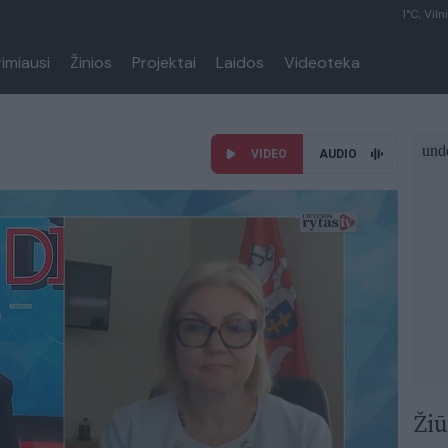
1°C, Viln
rimiausi
Žinios
Projektai
Laidos
Videoteka
VIDEO
AUDIO
Žiū