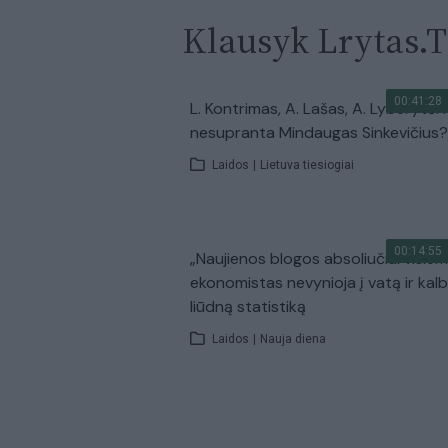
Klausyk Lrytas.
00:41:28
L. Kontrimas, A. Lašas, A. Lyberytė: 
nesupranta Mindaugas Sinkevičius?
Laidos
|
Lietuva tiesiogiai
00:14:55
„Naujienos blogos absoliučiai visiem
ekonomistas nevynioja į vatą ir kal
liūdną statistiką
Laidos
|
Nauja diena