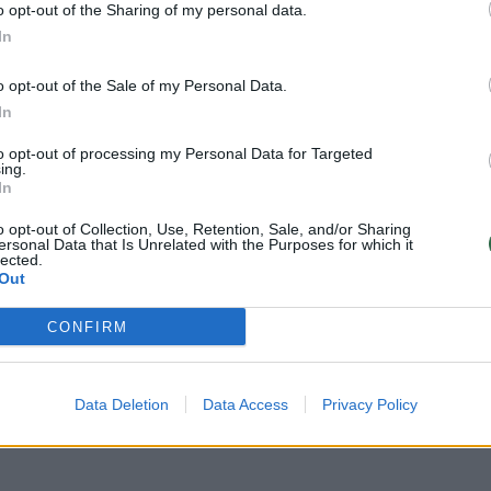
o opt-out of the Sharing of my personal data.
In
o opt-out of the Sale of my Personal Data.
Visi įrašai
In
to opt-out of processing my Personal Data for Targeted
ing.
00:05:25
ko
K. Prunskienės brolis prisiminė jaudinančią
In
akimirką prieš mirtį: „Tai buvo simbolinis
mūsų pagerbimo ženklas“
o opt-out of Collection, Use, Retention, Sale, and/or Sharing
ersonal Data that Is Unrelated with the Purposes for which it
lected.
Žinios
|
Lietuvos diena
Out
CONFIRM
3:01
00:03:41
ijos
Mėsainių mėgėjus kviečia nepražiopsoti
ojektui
festivalio Vilniuje: atskleidė populiariausią
paruošimo būdą
Data Deletion
Data Access
Privacy Policy
Žinios
|
Lietuvos diena