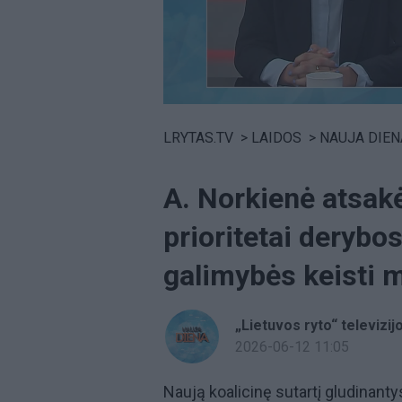
Volume
0%
LRYTAS.TV
>
LAIDOS
>
NAUJA DIEN
A. Norkienė atsakė
prioritetai derybo
galimybės keisti m
„Lietuvos ryto“ televizij
2026-06-12 11:05
Naują koalicinę sutartį gludinanty