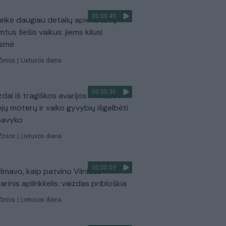
00:00:49
eikė daugiau detalių apie iš tėvų
mtus šešis vaikus: jiems kilusi
ėsmė
Žinios
|
Lietuvos diena
00:00:30
dai iš tragiškos avarijos Vilniaus r.:
ejų moterų ir vaiko gyvybių išgelbėti
pavyko
Žinios
|
Lietuvos diena
00:00:59
ilmavo, kaip patvino Vilniaus
arinis aplinkkelis: vaizdas pribloškia
Žinios
|
Lietuvos diena