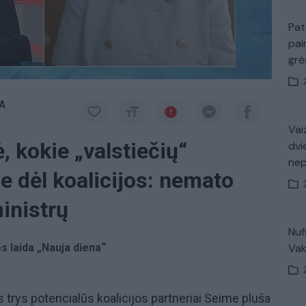
Pat
pai
gr
A
Vaiz
, kokie „valstiečių“
dvi
ne
se dėl koalicijos: nemato
inistrų
Nuf
os laida „Nauja diena“
Vak
s trys potencialūs koalicijos partneriai Seime pluša