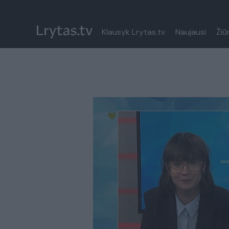
Klausyk Lrytas.tv
Naujausi
Žiū
Paremkite Ukrainą