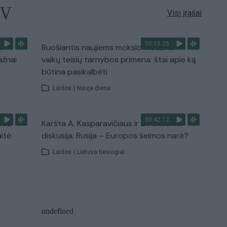
TV
Visi įrašai
00:15:25
ų
Ruošiantis naujiems mokslo metams –
ažnai
vaikų teisių tarnybos primena: štai apie ką
būtina pasikalbėti
Laidos
|
Nauja diena
00:42:12
stis
Karšta A. Kasparavičiaus ir Ž Pavilionio
aitė
diskusija: Rusija – Europos šeimos narė?
Laidos
|
Lietuva tiesiogiai