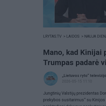
Volume
0%
LRYTAS.TV
>
LAIDOS
>
NAUJA DIEN
Mano, kad Kinijai 
Trumpas padarė vi
„Lietuvos ryto“ televizij
2026-05-15 11:10
Jungtinių Valstijų prezidentas D
prekybos susitarimus“ su Kinijos p