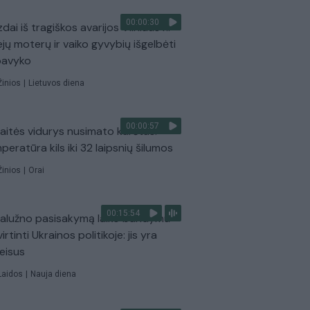
00:00:30
dai iš tragiškos avarijos Vilniaus r.:
ejų moterų ir vaiko gyvybių išgelbėti
pavyko
Žinios
|
Lietuvos diena
00:00:57
aitės vidurys nusimato karštas:
peratūra kils iki 32 laipsnių šilumos
Žinios
|
Orai
00:15:54
Zalužno pasisakymą laiko bandymu
virtinti Ukrainos politikoje: jis yra
eisus
Laidos
|
Nauja diena