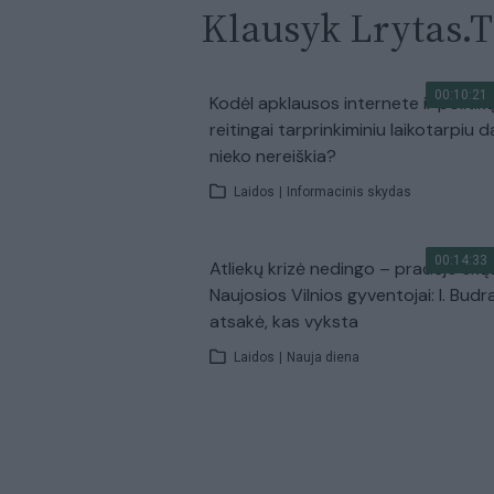
Klausyk Lrytas.
00:10:21
Kodėl apklausos internete ir politik
reitingai tarprinkiminiu laikotarpiu d
nieko nereiškia?
Laidos
|
Informacinis skydas
00:14:33
Atliekų krizė nedingo – pradėjo skų
Naujosios Vilnios gyventojai: I. Budr
atsakė, kas vyksta
Laidos
|
Nauja diena