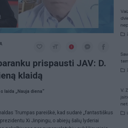
Vaiz
dvi
ne
A
Sav
paranku prispausti JAV: D.
tem
eną klaidą
V. 
os laida „Nauja diena“
įsit
net
onaldas Trumpas pareiškė, kad sudarė „fantastiškus
rezidentu Xi Jinpingu, o abiejų šalių lyderiai