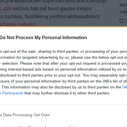
se pokalbiuose per supervalstybių aukščiausiojo
Nuf
ak
JAV
vadovo, taip pat buvo gautas Kinijos
Vak
 sąsiaurį. Susitikimą įvertino ambasadorius,
Antanas Valionis.
iai, pokalbiai su herojais, ekspertų įžvalgos ir
Do Not Process My Personal Information
 ir diskusijos apie socialinius tinklus
to opt-out of the sale, sharing to third parties, or processing of your per
 „Lietuvos ryto“ televizijos laidoje
„Nauja diena“.
formation for targeted advertising by us, please use the below opt-out s
val. per „Lietuvos ryto“ televiziją ir „YouTube“
r selection. Please note that after your opt-out request is processed y
eing interest-based ads based on personal information utilized by us or
disclosed to third parties prior to your opt-out. You may separately opt-
losure of your personal information by third parties on the IAB’s list of
Antanas Valionis
JAV
. This information may also be disclosed by us to third parties on the
IA
Participants
that may further disclose it to other third parties.
Kinija
Xi Jinpingas
Iranas
l Data Processing Opt Outs
o karas