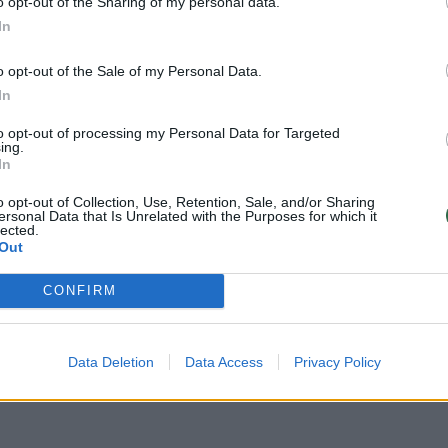
o opt-out of the Sharing of my personal data.
In
o opt-out of the Sale of my Personal Data.
Visi įrašai
In
to opt-out of processing my Personal Data for Targeted
1:56
00:02:40
Nors teigė, kad šaudmenų pakankamai –
ing.
In
imus
Ukrainai „Patriot“ D. Trumpas skirti nenori:
raketų mes norime
o opt-out of Collection, Use, Retention, Sale, and/or Sharing
ersonal Data that Is Unrelated with the Purposes for which it
Žinios
|
Pasaulis
lected.
Out
3:52
00:00:29
CONFIRM
ų
Tailandą sukrėtė protu nesuvokiamas
ios ir
išpuolis: paauglys nušovė senelius, 3
mokytojus ir 3 moksleivius
Data Deletion
Data Access
Privacy Policy
Žinios
|
Pasaulis