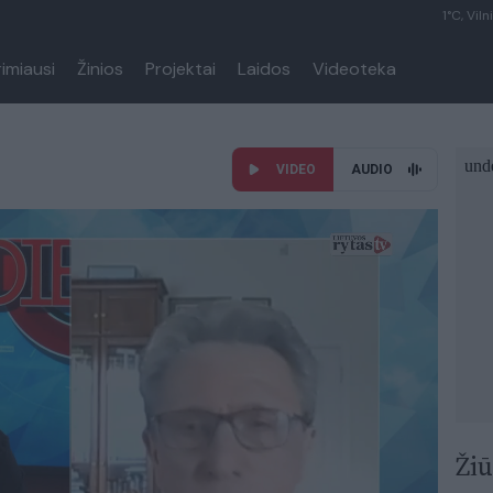
1°C, Viln
rimiausi
Žinios
Projektai
Laidos
Videoteka
VIDEO
AUDIO
Žiū