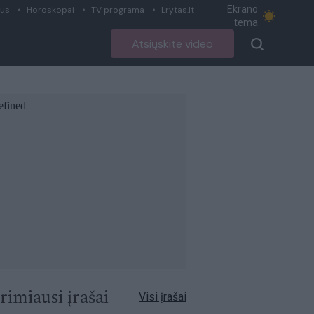
Ekrano
ius
Horoskopai
TV programa
Lrytas.lt
tema
Atsiųskite video
rimiausi įrašai
Visi įrašai