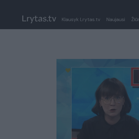
Klausyk Lrytas.tv
Naujausi
Žiū
Paremkite Ukrainą