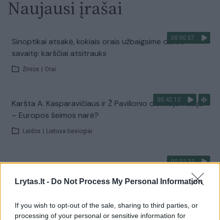
Naujausi įrašai
00:00:57
Sinoptikai atsakė, kokiais orais užbaigsime darbo
savaitę: karščiai atsitrauks
Žinios
|
Orai
00:42:12
Karšta A. Kasparavičiaus ir Ž Pavilionio diskusija: Rusija
– Europos šeimos narė?
Laidos
|
Lietuva tiesiogiai
00:02:33
Dėl rekordiškai žemo Dunojaus vandens lygio –
griežtos priemonės Vengrijoje: turistai įtūžę
Lrytas.lt -
Do Not Process My Personal Information
Žinios
|
Pasaulis
If you wish to opt-out of the sale, sharing to third parties, or
processing of your personal or sensitive information for