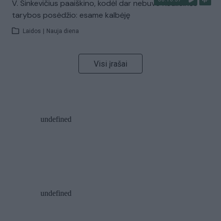
V. Sinkevičius paaiškino, kodėl dar nebuvo Koalicinės
tarybos posėdžio: esame kalbėję
Laidos
|
Nauja diena
Visi įrašai