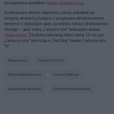
asocijuotasis analitikas
Matas Baltrukevičius.
Svarbiausios dienos naujienos, įvykiai, pokalbiai su
herojais, ekspertų įžvalgos ir prognozės aktualiausiomis
temomis ir diskusijos apie socialinius tinklus drebinančias
istorijas – apie viską „Lietuvos ryto“ televizijos laidoje
„Nauja diena“.
Žiūrėkite kiekvieną darbo dieną 13 val. per
„Lietuvos ryto“ televiziją ir „YouTube“ kanale Lietuvos ryto
TV.
Nauja diena
Klausyk lrytas.tv
Matas Baltrukevičius
Dainius Žalimas
apgaulinga apskaita
Generalinė prokuratūra