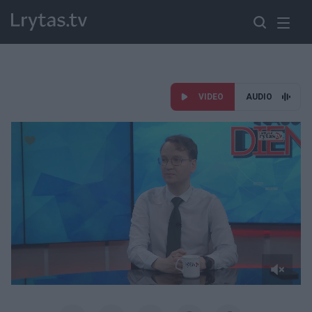
VIDEO
AUDIO
Paremkite Ukrainą