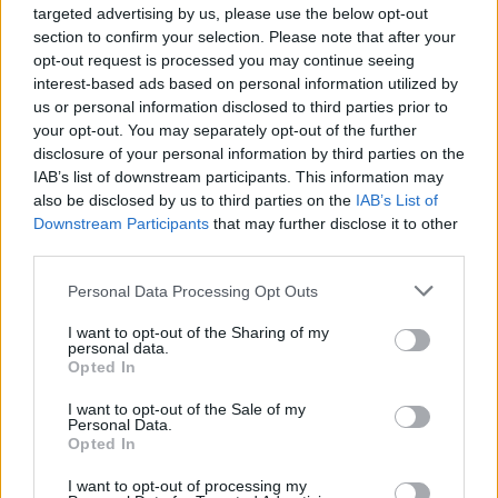
00:04:00
Kuprines pasvėrę specialistai įspėja apie pavojingą
targeted advertising by us, please use the below opt-out
section to confirm your selection. Please note that after your
įprotį: tą daro daugiau nei pusė pradinukų
opt-out request is processed you may continue seeing
Žinios
|
Lietuvos diena
interest-based ads based on personal information utilized by
us or personal information disclosed to third parties prior to
your opt-out. You may separately opt-out of the further
Visi įrašai
disclosure of your personal information by third parties on the
IAB’s list of downstream participants. This information may
also be disclosed by us to third parties on the
IAB’s List of
Downstream Participants
that may further disclose it to other
Žiūrimiausi įrašai
third parties.
Personal Data Processing Opt Outs
00:00:30
I want to opt-out of the Sharing of my
Vaizdai iš tragiškos avarijos Vilniaus r.: dviejų moterų ir
personal data.
vaiko gyvybių išgelbėti nepavyko
Opted In
Žinios
|
Lietuvos diena
I want to opt-out of the Sale of my
Personal Data.
Opted In
00:00:57
Savaitės vidurys nusimato karštas: temperatūra kils iki
I want to opt-out of processing my