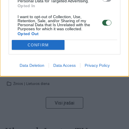
Personal Data for Targeted Advertising.
32 laipsnių šilumos
Opted In
Žinios
|
Orai
I want to opt-out of Collection, Use,
Retention, Sale, and/or Sharing of my
Personal Data that Is Unrelated with the
Purposes for which it was collected.
00:00:59
Nufilmavo, kaip patvino Vilniaus Vakarinis aplinkkelis:
Opted Out
vaizdas pribloškia
CONFIRM
Žinios
|
Lietuvos diena
Data Deletion
Data Access
Privacy Policy
00:00:55
Avarija Vilniuje: į stotelę įsirėžęs automobilis sužalojo
dvi moteris
Žinios
|
Lietuvos diena
Visi įrašai