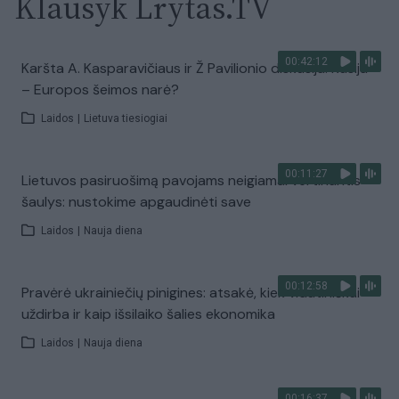
Klausyk Lrytas.TV
00:42:12
Karšta A. Kasparavičiaus ir Ž Pavilionio diskusija: Rusija
– Europos šeimos narė?
Laidos
|
Lietuva tiesiogiai
00:11:27
Lietuvos pasiruošimą pavojams neigiamai vertinantis
šaulys: nustokime apgaudinėti save
Laidos
|
Nauja diena
00:12:58
Pravėrė ukrainiečių pinigines: atsakė, kiek vidutiniškai
uždirba ir kaip išsilaiko šalies ekonomika
Laidos
|
Nauja diena
00:16:37