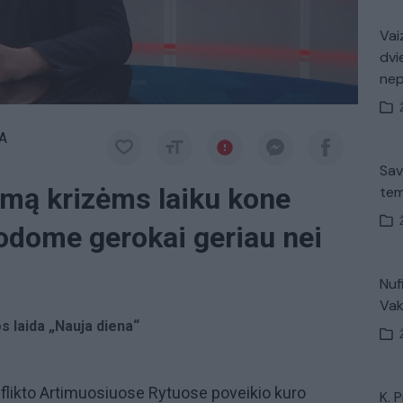
Vaiz
dvi
ne
A
Sav
imą krizėms laiku kone
tem
rodome gerokai geriau nei
Nuf
Vak
os laida „Nauja diena“
nflikto Artimuosiuose Rytuose poveikio kuro
K. 