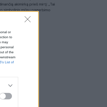
dinančią akimirką prieš mirtį: „Tai
o simbolinis mūsų pagerbimo
klas“
Žinios
|
Lietuvos diena
sonal or
ection to
ou may
 personal
out of the
 downstream
B’s List of