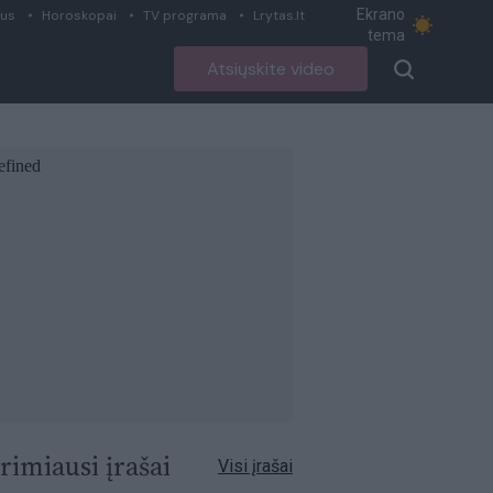
Ekrano
ius
Horoskopai
TV programa
Lrytas.lt
tema
Atsiųskite video
rimiausi įrašai
Visi įrašai