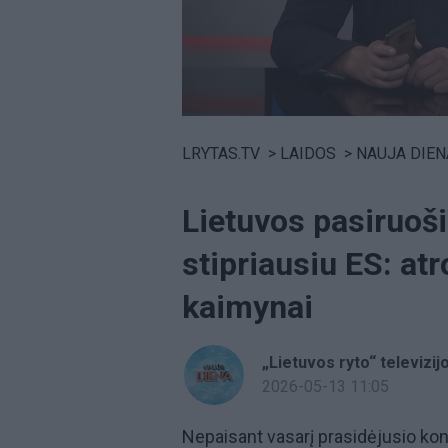
Volume
0%
LRYTAS.TV
>
LAIDOS
>
NAUJA DIEN
Lietuvos pasiruoš
stipriausiu ES: at
kaimynai
„Lietuvos ryto“ televizij
2026-05-13 11:05
Nepaisant vasarį prasidėjusio ko