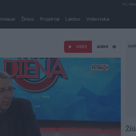
1°C, Viln
rimiausi
Žinios
Projektai
Laidos
Videoteka
VIDEO
AUDIO
Žiū