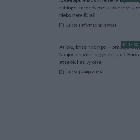
Kodėl apklausos internete ir politik
reitingai tarprinkiminiu laikotarpiu d
nieko nereiškia?
Laidos
|
Informacinis skydas
00:14:33
Atliekų krizė nedingo – pradėjo skų
Naujosios Vilnios gyventojai: I. Budr
atsakė, kas vyksta
Laidos
|
Nauja diena