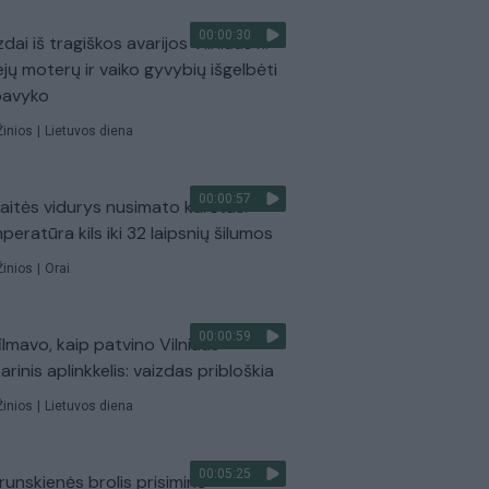
00:00:30
dai iš tragiškos avarijos Vilniaus r.:
ejų moterų ir vaiko gyvybių išgelbėti
pavyko
Žinios
|
Lietuvos diena
00:00:57
aitės vidurys nusimato karštas:
peratūra kils iki 32 laipsnių šilumos
Žinios
|
Orai
00:00:59
ilmavo, kaip patvino Vilniaus
arinis aplinkkelis: vaizdas pribloškia
Žinios
|
Lietuvos diena
00:05:25
Prunskienės brolis prisiminė