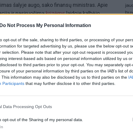
imas šalyje augo, sako finansų ministras. Apie
jau
buv
ciją ir pasiruošimą
krizėms
laidoje kalbėjo
žen
LVK) prezidentas
Andrius Romanovskis.
Do Not Process My Personal Information
iai, pokalbiai su herojais, ekspertų įžvalgos ir
to opt-out of the sale, sharing to third parties, or processing of your per
 ir diskusijos apie socialinius tinklus
formation for targeted advertising by us, please use the below opt-out s
 „Lietuvos ryto“ televizijos laidoje
„Nauja diena“.
r selection. Please note that after your opt-out request is processed y
eing interest-based ads based on personal information utilized by us or
val. per „Lietuvos ryto“ televiziją ir „YouTube“
disclosed to third parties prior to your opt-out. You may separately opt-
losure of your personal information by third parties on the IAB’s list of
. This information may also be disclosed by us to third parties on the
IA
Participants
that may further disclose it to other third parties.
Krizė
ekonominės nuotaikos
Ekonomika
Andrius Romanovskis
l Data Processing Opt Outs
o opt-out of the Sharing of my personal data.
In