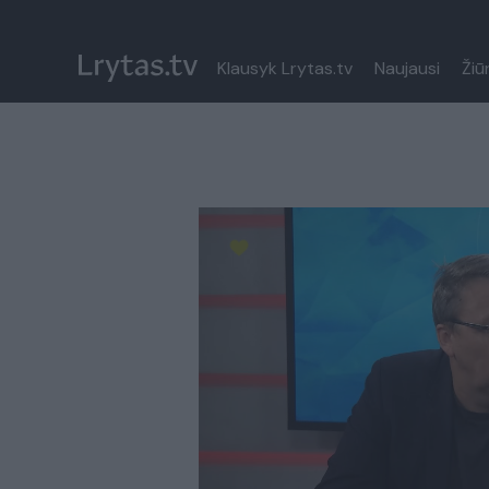
Klausyk Lrytas.tv
Naujausi
Žiū
Paremkite Ukrainą