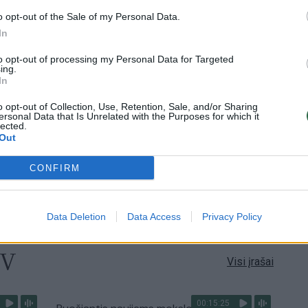
Visi įrašai
o opt-out of the Sale of my Personal Data.
In
3:52
00:00:29
ų
Tailandą sukrėtė protu nesuvokiamas
to opt-out of processing my Personal Data for Targeted
ios ir
išpuolis: paauglys nušovė senelius, 3
ing.
In
mokytojus ir 3 moksleivius
o opt-out of Collection, Use, Retention, Sale, and/or Sharing
Žinios
|
Pasaulis
ersonal Data that Is Unrelated with the Purposes for which it
lected.
Out
2:08
00:01:33
Savaitgalis bus ramus ir saulėtas: lietaus
CONFIRM
ardą
beveik nenumatoma
Žinios
|
Orai
Data Deletion
Data Access
Privacy Policy
TV
Visi įrašai
00:15:25