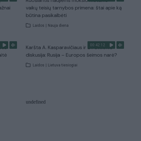
ų
Ruošiantis naujiems mokslo metams –
ažnai
vaikų teisių tarnybos primena: štai apie ką
būtina pasikalbėti
Laidos
|
Nauja diena
00:42:12
stis
Karšta A. Kasparavičiaus ir Ž Pavilionio
aitė
diskusija: Rusija – Europos šeimos narė?
Laidos
|
Lietuva tiesiogiai