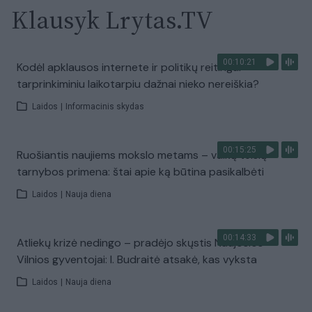
Klausyk Lrytas.TV
00:10:21
Kodėl apklausos internete ir politikų reitingai
tarprinkiminiu laikotarpiu dažnai nieko nereiškia?
Laidos
|
Informacinis skydas
00:15:25
Ruošiantis naujiems mokslo metams – vaikų teisių
tarnybos primena: štai apie ką būtina pasikalbėti
Laidos
|
Nauja diena
00:14:33
Atliekų krizė nedingo – pradėjo skųstis Naujosios
Vilnios gyventojai: I. Budraitė atsakė, kas vyksta
Laidos
|
Nauja diena