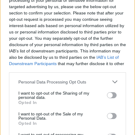
processing of your personal or sensitive information for
targeted advertising by us, please use the below opt-out
00:02:08
Aukštaitijos pučiamųjų orkestras Nyderlanduose
section to confirm your selection. Please note that after your
apgynė čempionų vardą
opt-out request is processed you may continue seeing
interest-based ads based on personal information utilized by
Žinios
|
Lietuvos diena
us or personal information disclosed to third parties prior to
your opt-out. You may separately opt-out of the further
disclosure of your personal information by third parties on the
Visi įrašai
IAB’s list of downstream participants. This information may
also be disclosed by us to third parties on the
IAB’s List of
Downstream Participants
that may further disclose it to other
third parties.
Žiūrimiausi įrašai
Personal Data Processing Opt Outs
I want to opt-out of the Sharing of my
00:00:30
Vaizdai iš tragiškos avarijos Vilniaus r.: dviejų moterų ir
personal data.
Opted In
vaiko gyvybių išgelbėti nepavyko
I want to opt-out of the Sale of my
Žinios
|
Lietuvos diena
Personal Data.
Opted In
00:00:57
I want to opt-out of processing my