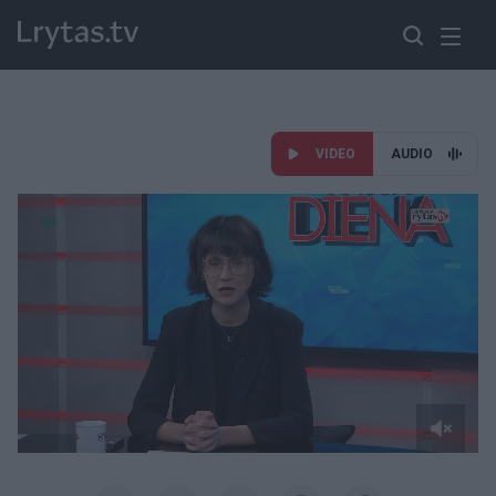
VIDEO
AUDIO
Paremkite Ukrainą