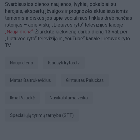
Svarbiausios dienos naujienos, įvykiai, pokalbiai su
herojais, ekspertų įžvalgos ir prognozės aktualiausiomis
temomis ir diskusijos apie socialinius tinklus drebinančias
istorijas – apie viską „Lietuvos ryto“ televizijos laidoje
„Nauja diena“.
Žiūrėkite kiekvieną darbo dieną 13 val. per
„Lietuvos ryto“ televiziją ir „YouTube“ kanale Lietuvos ryto
TV.
Nauja diena
Klausyk lrytas.tv
Matas Baltrukevičius
Gintautas Paluckas
Ilma Paluckė
nusikalstama veika
Specialiųjų tyrimų tarnyba (STT)