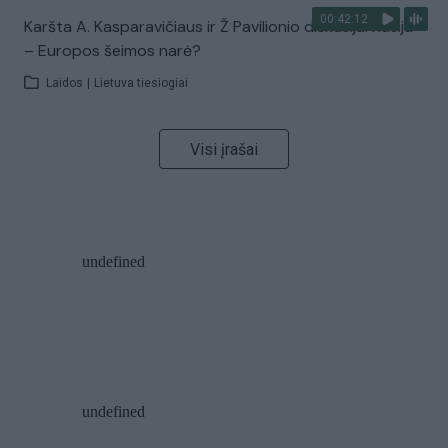
00:42:12
Karšta A. Kasparavičiaus ir Ž Pavilionio diskusija: Rusija
– Europos šeimos narė?
Laidos
|
Lietuva tiesiogiai
Visi įrašai