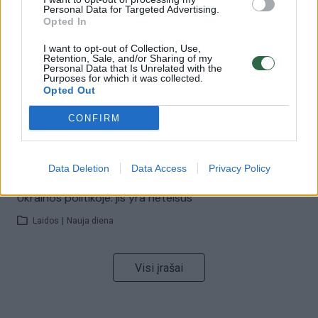
Savaitės vidurys nusimato karštas: temperatūra kils iki
Personal Data for Targeted Advertising.
32 laipsnių šilumos
Opted In
Žinios
|
Orai
I want to opt-out of Collection, Use,
Retention, Sale, and/or Sharing of my
Personal Data that Is Unrelated with the
Purposes for which it was collected.
00:00:59
Nufilmavo, kaip patvino Vilniaus Vakarinis aplinkkelis:
Opted Out
vaizdas pribloškia
CONFIRM
Žinios
|
Lietuvos diena
Data Deletion
Data Access
Privacy Policy
00:15:54
V. Zalužno pasisakymą laiko bandymu įsitvirtinti
Ukrainos politikoje: jis yra neteisus
Laidos
|
Nauja diena
Visi įrašai