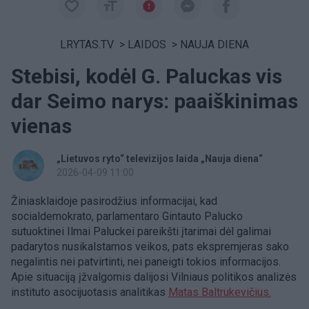
LRYTAS.TV
>
LAIDOS
>
NAUJA DIENA
Stebisi, kodėl G. Paluckas vis
dar Seimo narys: paaiškinimas
vienas
„Lietuvos ryto“ televizijos laida „Nauja diena“
2026-04-09 11:00
Žiniasklaidoje pasirodžius informacijai, kad
socialdemokrato, parlamentaro Gintauto Palucko
sutuoktinei Ilmai Paluckei pareikšti įtarimai dėl galimai
padarytos nusikalstamos veikos, pats ekspremjeras sako
negalintis nei patvirtinti, nei paneigti tokios informacijos.
Apie situaciją įžvalgomis dalijosi Vilniaus politikos analizės
instituto asocijuotasis analitikas
Matas Baltrukevičius.