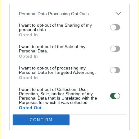
third parties.
32 laipsnių šilumos
Personal Data Processing Opt Outs
Žinios
|
Orai
I want to opt-out of the Sharing of my
personal data.
Opted In
00:15:54
V. Zalužno pasisakymą laiko bandymu įsitvirtinti
Ukrainos politikoje: jis yra neteisus
I want to opt-out of the Sale of my
Personal Data.
Laidos
|
Nauja diena
Opted In
I want to opt-out of processing my
Personal Data for Targeted Advertising.
00:00:59
Nufilmavo, kaip patvino Vilniaus Vakarinis aplinkkelis:
Opted In
vaizdas pribloškia
I want to opt-out of Collection, Use,
Retention, Sale, and/or Sharing of my
Žinios
|
Lietuvos diena
Personal Data that Is Unrelated with the
Purposes for which it was collected.
Opted Out
Visi įrašai
CONFIRM