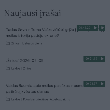
Naujausi įrašai
00:42:29
Tadas Gryn ir Toma Vaškevičiūtė grįžo į praeitį: kodėl jų
meilės istorija padėjo ekrane?
Žinios
|
Lietuvos diena
00:21:19
„Žinios“ 2026-08-08
Laidos
|
Žinios
00:23:57
Vaidas Baumila apie meilės paieškas ir asmeninių
patirčių įkvėptas dainas
Laidos
|
Pokalbiai prie jūros. Atostogų ritmu