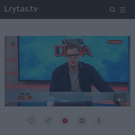
Paremkite Ukrainą