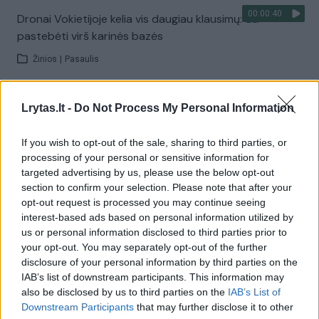
00:00:40
Dronai Vokietijoje kelia vis daugiau klausimų: du
pastebėti virš karinės bazės
Žinios
|
Pasaulis
Visi įrašai
Lrytas.lt -
Do Not Process My Personal Information
If you wish to opt-out of the sale, sharing to third parties, or
processing of your personal or sensitive information for
Žiūrimiausi įrašai
targeted advertising by us, please use the below opt-out
section to confirm your selection. Please note that after your
opt-out request is processed you may continue seeing
interest-based ads based on personal information utilized by
00:00:30
Vaizdai iš tragiškos avarijos Vilniaus r.: dviejų moterų ir
us or personal information disclosed to third parties prior to
vaiko gyvybių išgelbėti nepavyko
your opt-out. You may separately opt-out of the further
disclosure of your personal information by third parties on the
Žinios
|
Lietuvos diena
IAB’s list of downstream participants. This information may
also be disclosed by us to third parties on the
IAB’s List of
Downstream Participants
that may further disclose it to other
00:00:57
Savaitės vidurys nusimato karštas: temperatūra kils iki