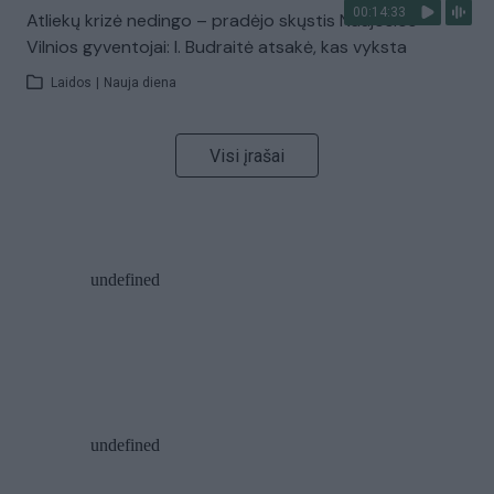
00:14:33
Atliekų krizė nedingo – pradėjo skųstis Naujosios
Vilnios gyventojai: I. Budraitė atsakė, kas vyksta
Laidos
|
Nauja diena
Visi įrašai