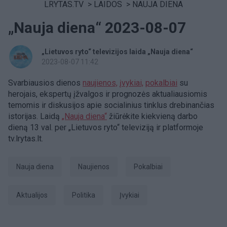
LRYTAS.TV
>
LAIDOS
>
NAUJA DIENA
„Nauja diena“ 2023-08-07
„Lietuvos ryto“ televizijos laida „Nauja diena“
2023-08-07 11:42
Svarbiausios dienos
naujienos,
įvykiai,
pokalbiai
su
herojais, ekspertų įžvalgos ir prognozės aktualiausiomis
temomis ir diskusijos apie socialinius tinklus drebinančias
istorijas. Laidą
„Nauja diena“
žiūrėkite kiekvieną darbo
dieną 13 val. per „Lietuvos ryto“ televiziją ir platformoje
tv.lrytas.lt.
Nauja diena
Naujienos
pokalbiai
aktualijos
Politika
Įvykiai