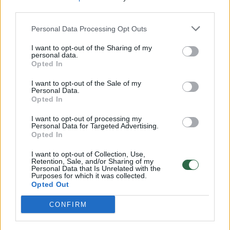
32 laipsnių šilumos
third parties.
Žinios
|
Orai
Personal Data Processing Opt Outs
I want to opt-out of the Sharing of my
personal data.
00:15:54
V. Zalužno pasisakymą laiko bandymu įsitvirtinti
Opted In
Ukrainos politikoje: jis yra neteisus
I want to opt-out of the Sale of my
Personal Data.
Laidos
|
Nauja diena
Opted In
I want to opt-out of processing my
00:05:25
K. Prunskienės brolis prisiminė jaudinančią akimirką
Personal Data for Targeted Advertising.
Opted In
prieš mirtį: „Tai buvo simbolinis mūsų pagerbimo
ženklas“
I want to opt-out of Collection, Use,
Retention, Sale, and/or Sharing of my
Žinios
Personal Data that Is Unrelated with the
|
Lietuvos diena
Purposes for which it was collected.
Opted Out
Visi įrašai
CONFIRM