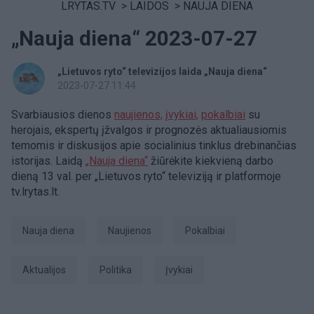
LRYTAS.TV
>
LAIDOS
>
NAUJA DIENA
„Nauja diena“ 2023-07-27
„Lietuvos ryto“ televizijos laida „Nauja diena“
2023-07-27 11:44
Svarbiausios dienos
naujienos,
įvykiai,
pokalbiai
su
herojais, ekspertų įžvalgos ir prognozės aktualiausiomis
temomis ir diskusijos apie socialinius tinklus drebinančias
istorijas. Laidą
„Nauja diena“
žiūrėkite kiekvieną darbo
dieną 13 val. per „Lietuvos ryto“ televiziją ir platformoje
tv.lrytas.lt.
Nauja diena
Naujienos
pokalbiai
aktualijos
Politika
Įvykiai