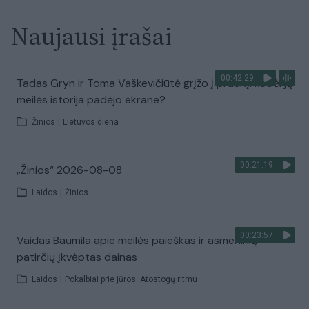
Naujausi įrašai
00:42:29
Tadas Gryn ir Toma Vaškevičiūtė grįžo į praeitį: kodėl jų
meilės istorija padėjo ekrane?
Žinios
|
Lietuvos diena
00:21:19
„Žinios“ 2026-08-08
Laidos
|
Žinios
00:23:57
Vaidas Baumila apie meilės paieškas ir asmeninių
patirčių įkvėptas dainas
Laidos
|
Pokalbiai prie jūros. Atostogų ritmu