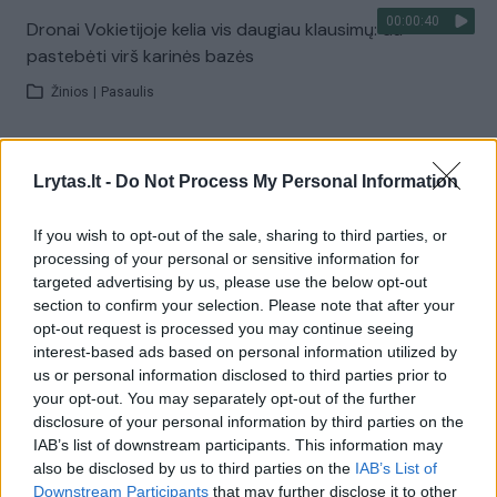
00:00:40
Dronai Vokietijoje kelia vis daugiau klausimų: du
pastebėti virš karinės bazės
Žinios
|
Pasaulis
Visi įrašai
Lrytas.lt -
Do Not Process My Personal Information
If you wish to opt-out of the sale, sharing to third parties, or
Žiūrimiausi įrašai
processing of your personal or sensitive information for
targeted advertising by us, please use the below opt-out
section to confirm your selection. Please note that after your
opt-out request is processed you may continue seeing
00:00:30
Vaizdai iš tragiškos avarijos Vilniaus r.: dviejų moterų ir
interest-based ads based on personal information utilized by
vaiko gyvybių išgelbėti nepavyko
us or personal information disclosed to third parties prior to
your opt-out. You may separately opt-out of the further
Žinios
|
Lietuvos diena
disclosure of your personal information by third parties on the
IAB’s list of downstream participants. This information may
also be disclosed by us to third parties on the
IAB’s List of
00:00:57
Savaitės vidurys nusimato karštas: temperatūra kils iki
Downstream Participants
that may further disclose it to other