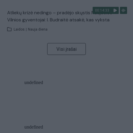
00:14:33
Atliekų krizė nedingo – pradėjo skųstis Naujosios
Vilnios gyventojai: I. Budraitė atsakė, kas vyksta
Laidos
|
Nauja diena
Visi įrašai