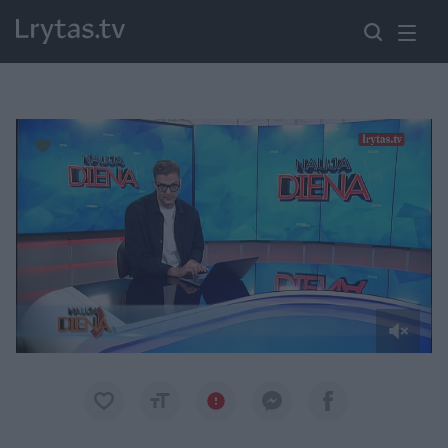
Paremkite Ukrainą