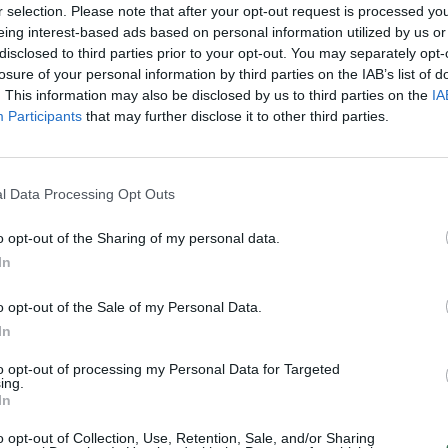
r selection. Please note that after your opt-out request is processed y
įsit
eing interest-based ads based on personal information utilized by us or
net
disclosed to third parties prior to your opt-out. You may separately opt-
losure of your personal information by third parties on the IAB’s list of
. This information may also be disclosed by us to third parties on the
IA
Visi įrašai
Participants
that may further disclose it to other third parties.
2:40
00:03:52
mai –
Liūdna vyresnio amžiaus dirbančiųjų
nenori:
l Data Processing Opt Outs
kasdienybė – priekabiavimas, patyčios ir
užgaulūs įvardžiai
o opt-out of the Sharing of my personal data.
Žinios
|
Lietuvos diena
In
o opt-out of the Sale of my Personal Data.
0:29
00:02:08
mas
Aukštaitijos pučiamųjų orkestras
In
3
Nyderlanduose apgynė čempionų vardą
to opt-out of processing my Personal Data for Targeted
Žinios
|
Lietuvos diena
ing.
In
o opt-out of Collection, Use, Retention, Sale, and/or Sharing