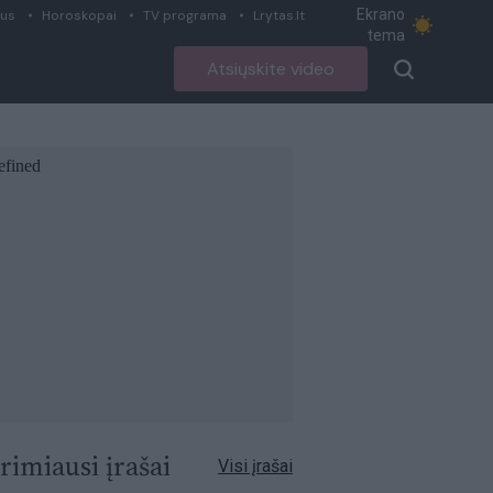
Ekrano
ius
Horoskopai
TV programa
Lrytas.lt
tema
Atsiųskite video
rimiausi įrašai
Visi įrašai