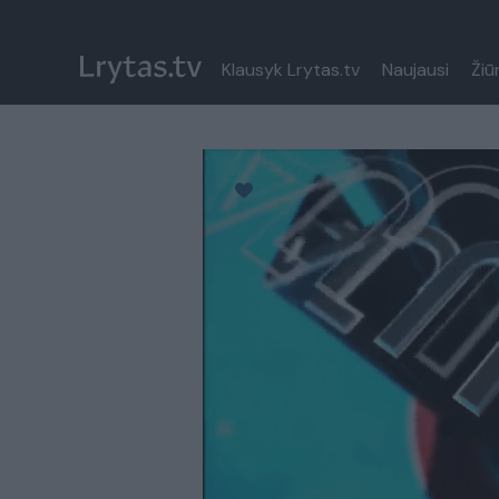
Klausyk Lrytas.tv
Naujausi
Žiū
Paremkite Ukrainą