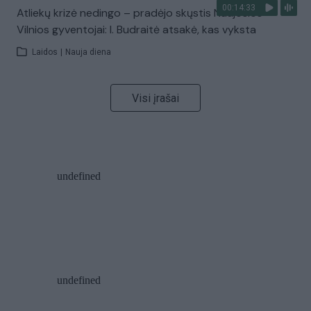
00:14:33
Atliekų krizė nedingo – pradėjo skųstis Naujosios
Vilnios gyventojai: I. Budraitė atsakė, kas vyksta
Laidos
|
Nauja diena
Visi įrašai