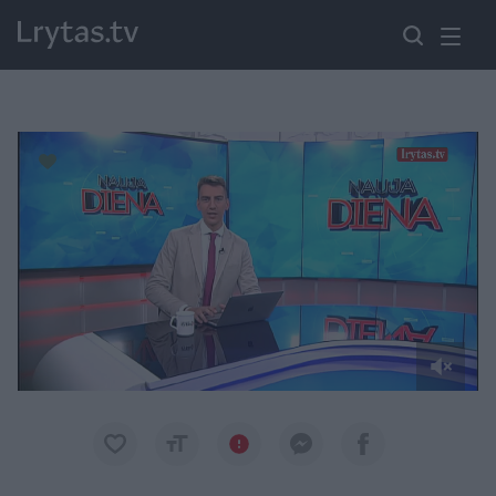
Paremkite Ukrainą