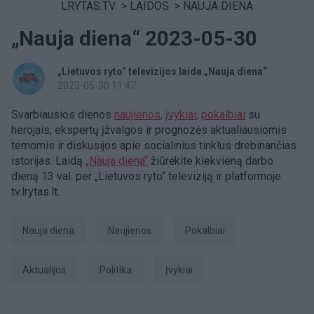
LRYTAS.TV
>
LAIDOS
>
NAUJA DIENA
„Nauja diena“ 2023-05-30
„Lietuvos ryto“ televizijos laida „Nauja diena“
2023-05-30 11:47
Svarbiausios dienos
naujienos,
įvykiai,
pokalbiai
su
herojais, ekspertų įžvalgos ir prognozės aktualiausiomis
temomis ir diskusijos apie socialinius tinklus drebinančias
istorijas. Laidą
„Nauja diena“
žiūrėkite kiekvieną darbo
dieną 13 val. per „Lietuvos ryto“ televiziją ir platformoje
tv.lrytas.lt.
Nauja diena
Naujienos
pokalbiai
aktualijos
Politika
Įvykiai