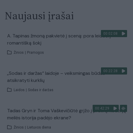
Naujausi įrašai
00:02:08
A. Tapinas žmoną pakvietė į sceną: pora leidosi į
romantišką šokį
Žinios
|
Pramogos
00:22:28
„Sodas ir daržas“ laidoje – veiksmingas būdas
atsikratyti kurklių
Laidos
|
Sodas ir daržas
00:42:29
Tadas Gryn ir Toma Vaškevičiūtė grįžo į praeitį: kodėl jų
meilės istorija padėjo ekrane?
Žinios
|
Lietuvos diena