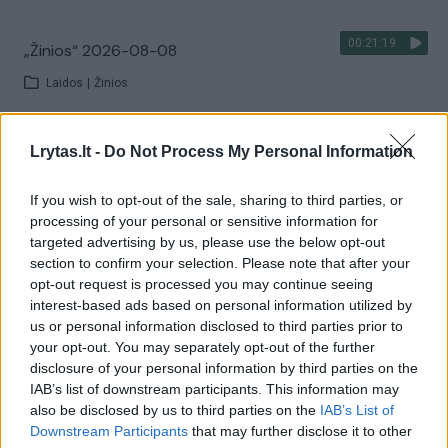
00:21:19
„Žinios“ 2026-08-08
Laidos
|
Žinios
Visi įrašai
Lrytas.lt -
Do Not Process My Personal Information
If you wish to opt-out of the sale, sharing to third parties, or
processing of your personal or sensitive information for
Žiūrimiausi įrašai
targeted advertising by us, please use the below opt-out
section to confirm your selection. Please note that after your
opt-out request is processed you may continue seeing
interest-based ads based on personal information utilized by
00:00:30
Vaizdai iš tragiškos avarijos Vilniaus r.: dviejų moterų ir
us or personal information disclosed to third parties prior to
vaiko gyvybių išgelbėti nepavyko
your opt-out. You may separately opt-out of the further
disclosure of your personal information by third parties on the
Žinios
|
Lietuvos diena
IAB’s list of downstream participants. This information may
also be disclosed by us to third parties on the
IAB’s List of
Downstream Participants
that may further disclose it to other
00:00:57
Savaitės vidurys nusimato karštas: temperatūra kils iki