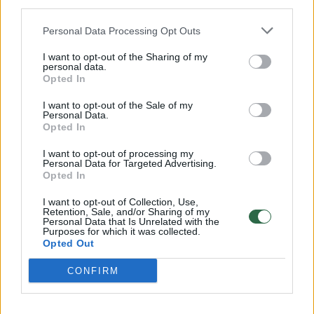
third parties.
32 laipsnių šilumos
Personal Data Processing Opt Outs
Žinios
|
Orai
I want to opt-out of the Sharing of my
personal data.
Opted In
00:15:54
V. Zalužno pasisakymą laiko bandymu įsitvirtinti
Ukrainos politikoje: jis yra neteisus
I want to opt-out of the Sale of my
Personal Data.
Laidos
|
Nauja diena
Opted In
I want to opt-out of processing my
Personal Data for Targeted Advertising.
00:00:57
Sinoptikai atsakė, kokiais orais užbaigsime darbo
Opted In
savaitę: karščiai atsitrauks
I want to opt-out of Collection, Use,
Retention, Sale, and/or Sharing of my
Žinios
|
Orai
Personal Data that Is Unrelated with the
Purposes for which it was collected.
Opted Out
Visi įrašai
CONFIRM