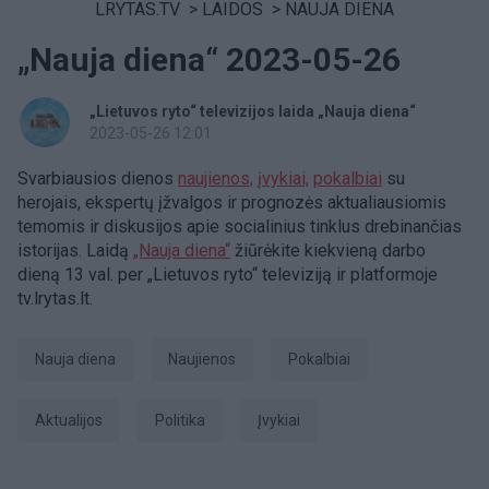
LRYTAS.TV
>
LAIDOS
>
NAUJA DIENA
„Nauja diena“ 2023-05-26
„Lietuvos ryto“ televizijos laida „Nauja diena“
2023-05-26 12:01
Svarbiausios dienos
naujienos,
įvykiai,
pokalbiai
su
herojais, ekspertų įžvalgos ir prognozės aktualiausiomis
temomis ir diskusijos apie socialinius tinklus drebinančias
istorijas. Laidą
„Nauja diena“
žiūrėkite kiekvieną darbo
dieną 13 val. per „Lietuvos ryto“ televiziją ir platformoje
tv.lrytas.lt.
Nauja diena
Naujienos
pokalbiai
aktualijos
Politika
Įvykiai