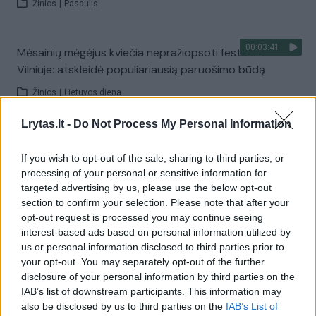
Žinios
|
Pasaulis
00:03:41
Mėsainių mėgėjus kviečia nepražiopsoti festivalio
Vilniuje: atskleidė populiariausią paruošimo būdą
Žinios
|
Lietuvos diena
Lrytas.lt -
Do Not Process My Personal Information
Visi įrašai
If you wish to opt-out of the sale, sharing to third parties, or
processing of your personal or sensitive information for
targeted advertising by us, please use the below opt-out
Žiūrimiausi įrašai
section to confirm your selection. Please note that after your
opt-out request is processed you may continue seeing
interest-based ads based on personal information utilized by
us or personal information disclosed to third parties prior to
00:00:49
Pateikė daugiau detalių apie iš tėvų paimtus šešis
your opt-out. You may separately opt-out of the further
vaikus: jiems kilusi grėsmė
disclosure of your personal information by third parties on the
IAB’s list of downstream participants. This information may
Žinios
|
Lietuvos diena
also be disclosed by us to third parties on the
IAB’s List of