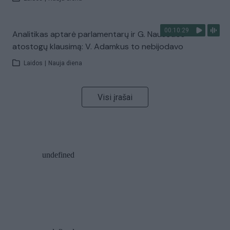
00:10:29
Analitikas aptarė parlamentarų ir G. Nausėdos
atostogų klausimą: V. Adamkus to nebijodavo
Laidos
|
Nauja diena
Visi įrašai