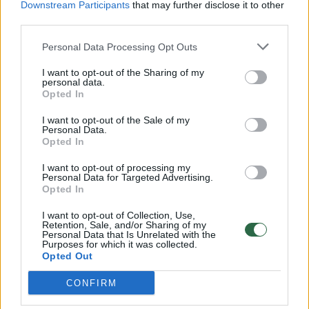
Downstream Participants
that may further disclose it to other
third parties.
00:00:30
Vaizdai iš tragiškos avarijos Vilniaus r.: dviejų moterų ir
vaiko gyvybių išgelbėti nepavyko
Personal Data Processing Opt Outs
Žinios
|
Lietuvos diena
I want to opt-out of the Sharing of my
personal data.
Opted In
00:00:59
Nufilmavo, kaip patvino Vilniaus Vakarinis aplinkkelis:
I want to opt-out of the Sale of my
Personal Data.
vaizdas pribloškia
Opted In
Žinios
|
Lietuvos diena
I want to opt-out of processing my
Personal Data for Targeted Advertising.
Opted In
00:02:01
„Pagarba pirmajai premjerei“: pasidalijo jautriais
I want to opt-out of Collection, Use,
prisiminimais apie Kazimierą Prunskienę
Retention, Sale, and/or Sharing of my
Personal Data that Is Unrelated with the
Žinios
|
Lietuvos diena
Purposes for which it was collected.
Opted Out
CONFIRM
Visi įrašai