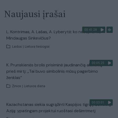
Naujausi įrašai
00:41:28
L. Kontrimas, A. Lašas, A. Lyberytė: ko nesupranta
Mindaugas Sinkevičius?
Laidos
|
Lietuva tiesiogiai
00:05:25
K. Prunskienės brolis prisiminė jaudinančią akimirką
prieš mirtį: „Tai buvo simbolinis mūsų pagerbimo
ženklas“
Žinios
|
Lietuvos diena
00:03:01
Kazachstanas siekia sugrąžinti Kaspijos tigrą į Centrinę
Aziją: ypatingam projektui ruoštasi dešimtmetį