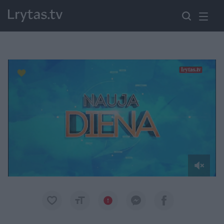
Paremkite Ukrainą